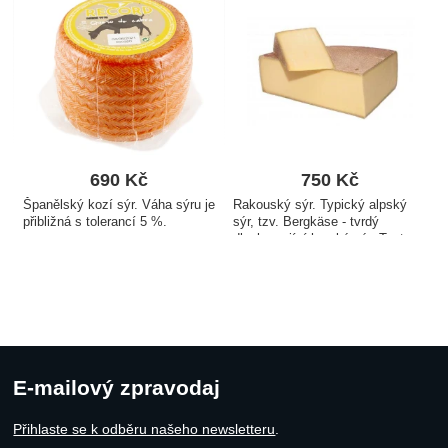
690
Kč
750
Kč
Španělský kozí sýr. Váha sýru je
Rakouský sýr. Typický alpský
přibližná s tolerancí 5 %.
sýr, tzv. Bergkäse - tvrdý
dlouhozrající horský sýr. Tento
horský sýr je vyrobený z mléka
od krav, krmených výhradně v
létě trávou a v zimě senem, tedy
žádnou siláží.…
E-mailový zpravodaj
Přihlaste se k odběru našeho newsletteru
.