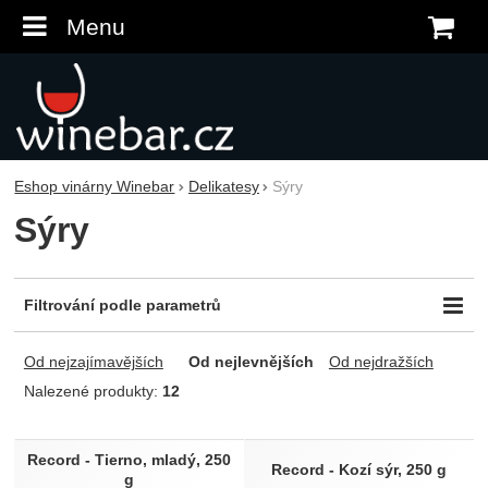
Menu
K
Eshop vinárny Winebar
Delikatesy
Sýry
Sýry
Filtrování podle parametrů
Cena (Kč)
-
Od nejzajímavějších
Od nejlevnějších
Od nejdražších
Nalezené produkty:
12
Produkty
Record - Tierno, mladý, 250
Record - Kozí sýr, 250 g
g