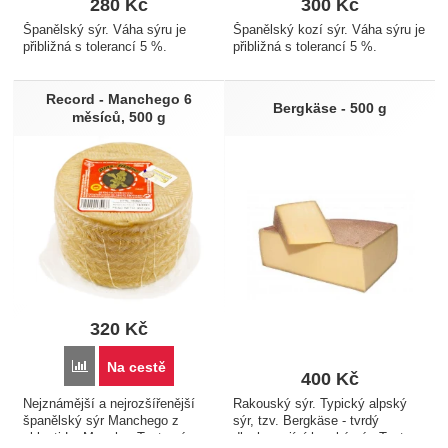
280
Kč
300
Kč
Španělský sýr. Váha sýru je
Španělský kozí sýr. Váha sýru je
přibližná s tolerancí 5 %.
přibližná s tolerancí 5 %.
Record - Manchego 6
Bergkäse - 500 g
měsíců, 500 g
320
Kč
Přidat 'Record - Manchego 6 měsíců, 500 g' k porovnání
Na cestě
400
Kč
Nejznámější a nejrozšířenější
Rakouský sýr. Typický alpský
španělský sýr Manchego z
sýr, tzv. Bergkäse - tvrdý
oblasti La Mancha. Tento sýr
dlouhozrající horský sýr. Tento