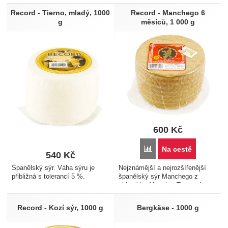
zrál po dobu 6 měsíců, kdy
horský sýr je vyrobený z mléka
došlo také k jeho částečnému
od krav, krmených výhradně v
Record - Tierno, mladý, 1000
Record - Manchego 6
vysušení a zvýraznění chuti.
létě trávou a v zimě senem, tedy
g
měsíců, 1 000 g
Teplota pro skladování…
žádnou siláží.…
600
Kč
Přidat 'Record - Manchego
Na cestě
540
Kč
Španělský sýr. Váha sýru je
Nejznámější a nejrozšířenější
přibližná s tolerancí 5 %.
španělský sýr Manchego z
oblasti La Mancha. Tento sýr
zrál po dobu 6 měsíců, kdy
došlo také k jeho částečnému
Record - Kozí sýr, 1000 g
Bergkäse - 1000 g
vysušení a zvýraznění chuti.
Teplota pro skladování…