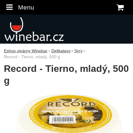
Menu
K
Eshop vinárny Winebar
Delikatesy
Sýry
Record - Tierno, mladý, 500 g
Record - Tierno, mladý, 500
g
Fotografie