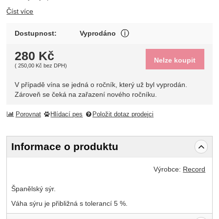
Číst více
V případě vína se jedná o 
Dostupnost:
Vyprodáno
Zobrazit více
280
Kč
Nelze koupit
(
250,00
Kč
bez DPH)
V případě vína se jedná o ročník, který už byl vyprodán.
Zároveň se čeká na zařazení nového ročníku.
Porovnat
Hlídací pes
Položit dotaz prodejci
Informace o produktu
Výrobce:
Record
Španělský sýr.
Váha sýru je přibližná s tolerancí 5 %.