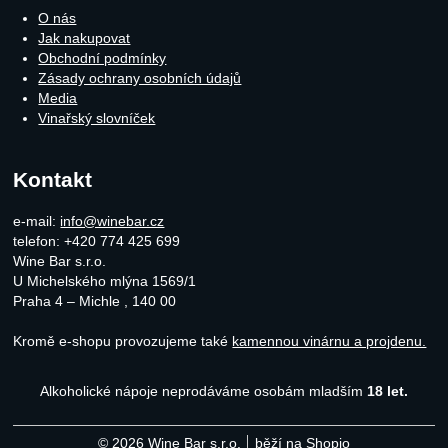
O nás
Jak nakupovat
Obchodní podmínky
Zásady ochrany osobních údajů
Media
Vinařský slovníček
Kontakt
e-mail:
info@winebar.cz
telefon: +420 774 425 699
Wine Bar s.r.o.
U Michelského mlýna 1569/1
Praha 4 – Michle
,
140 00
Kromě e-shopu provozujeme také
kamennou vinárnu a projdenu.
Alkoholické nápoje neprodáváme osobám mladším
18 let.
© 2026 Wine Bar s.r.o.
běží na
Shopio