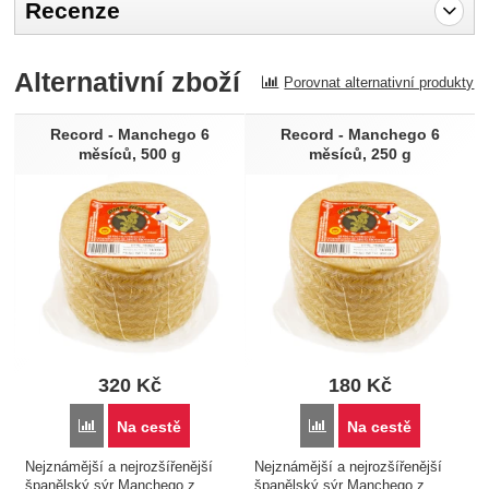
Recenze
Pro vkládání recenzí je nutné se přihlásit.
Alternativní zboží
Porovnat alternativní produkty
Recenze
Nebyla přidána žádná recenze.
Record - Manchego 6
Record - Manchego 6
měsíců, 500 g
měsíců, 250 g
320
Kč
180
Kč
Porovnat
Porovnat
Na cestě
Na cestě
Nejznámější a nejrozšířenější
Nejznámější a nejrozšířenější
španělský sýr Manchego z
španělský sýr Manchego z