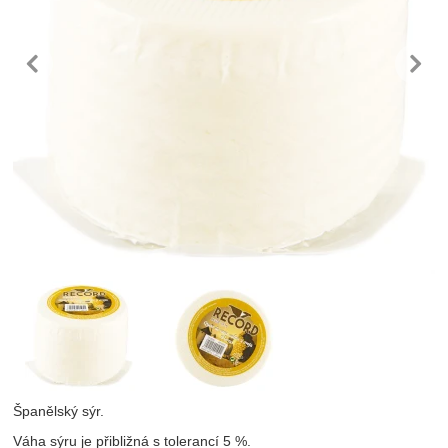
předchozí
n
Fotografie
Španělský sýr.
Váha sýru je přibližná s tolerancí 5 %.