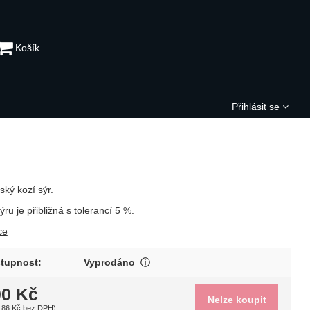
Košík
Přihlásit se
ský kozí sýr.
ru je přibližná s tolerancí 5 %.
ce
V případě vína se jedná o ročník,
tupnost:
Vyprodáno
Zobrazit více
00
Kč
Nelze koupit
,86
Kč
bez DPH)