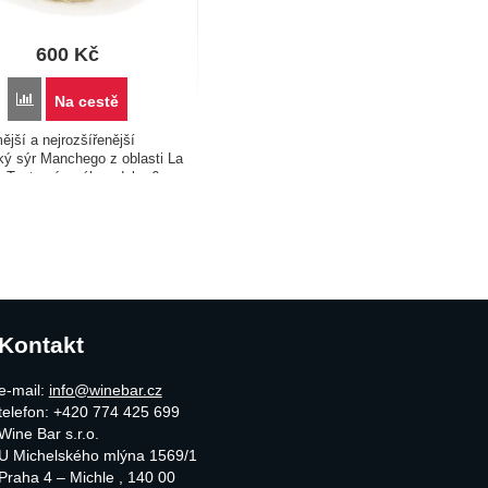
600
Kč
Porovnat
Na cestě
jší a nejrozšířenější
ký sýr Manchego z oblasti La
 Tento sýr zrál po dobu 6
 kdy došlo také k jeho
ému vysušení a zvýraznění
eplota pro skladování…
Kontakt
e-mail:
info@winebar.cz
telefon: +420 774 425 699
Wine Bar s.r.o.
U Michelského mlýna 1569/1
Praha 4 – Michle
,
140 00