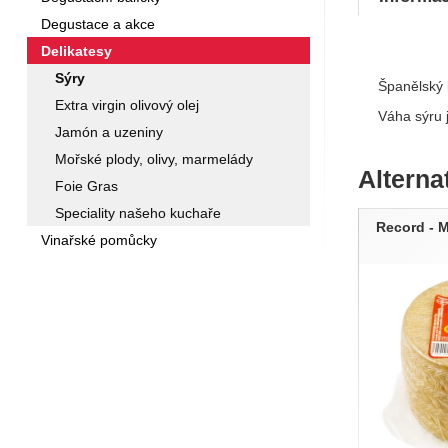
Degustace a akce
Delikatesy
Sýry
Španělský k
Extra virgin olivový olej
Váha sýru j
Jamón a uzeniny
Mořské plody, olivy, marmelády
Alterna
Foie Gras
Speciality našeho kuchaře
Record - 
Vinařské pomůcky