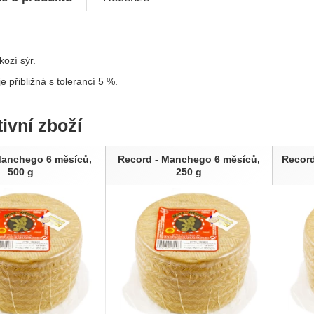
ozí sýr.
e přibližná s tolerancí 5 %.
tivní zboží
Manchego 6 měsíců,
Record - Manchego 6 měsíců,
Record
500 g
250 g