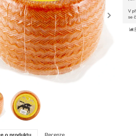
V p
edchozí
nás
se 
fie
e o produktu
Recenze