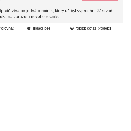
řípadě vína se jedná o ročník, který už byl vyprodán. Zároveň
ledující
čeká na zařazení nového ročníku.
Porovnat
Hlídací pes
Položit dotaz prodejci