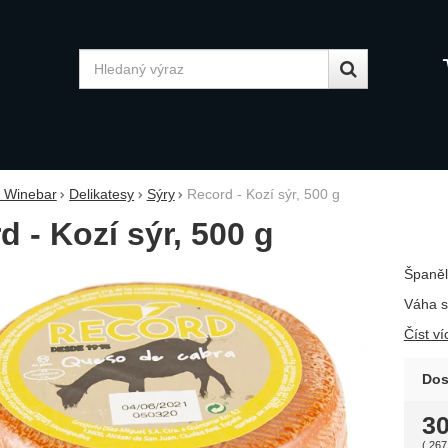
Vyhledávání
y Winebar
Delikatesy
Sýry
Record - Kozí sýr, 500 g
d - Kozí sýr, 500 g
Španěl
fie
Váha sý
Číst ví
Dos
3
(
267