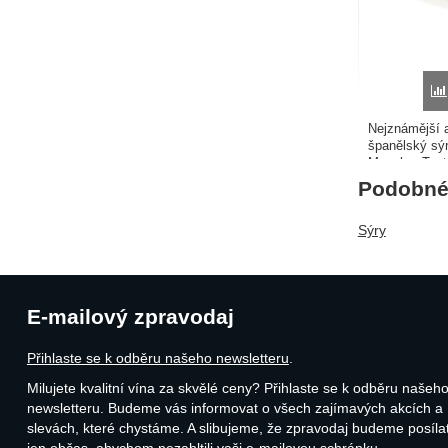
Nejznámější a
španělský sý
Mancha. Tento
měsíců, kdy d
Podobné 
částečnému v
chuti. Teplot
Sýry
E-mailový zpravodaj
Přihlaste se k odběru našeho newsletteru
.
Milujete kvalitní vína za skvělé ceny? Přihlaste se k odběru našeh
newsletteru. Budeme vás informovat o všech zajímavých akcích a
slevách, které chystáme. A slibujeme, že zpravodaj budeme posíla