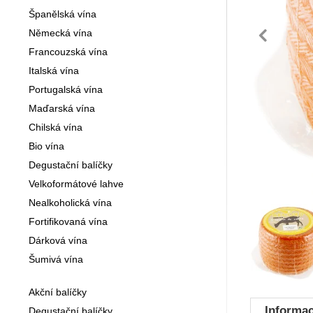
Španělská vína
př
Německá vína
Francouzská vína
Italská vína
Portugalská vína
Maďarská vína
Chilská vína
Bio vína
Degustační balíčky
Velkoformátové lahve
Nealkoholická vína
Fotogra
Fortifikovaná vína
Dárková vína
Šumivá vína
Akční balíčky
Informac
Degustační balíčky