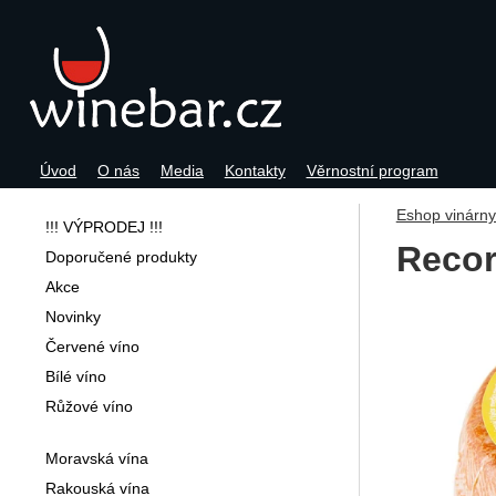
Úvod
O nás
Media
Kontakty
Věrnostní program
Navigace
Eshop vinárn
!!! VÝPRODEJ !!!
Recor
Doporučené produkty
Akce
Fotogra
Novinky
Červené víno
Bílé víno
Růžové víno
Moravská vína
Rakouská vína