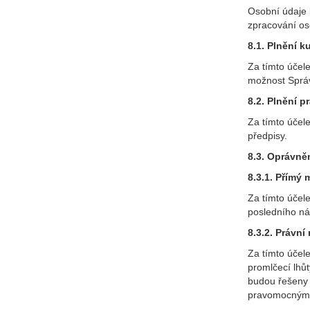
Osobní údaje 
zpracování os
8.1. Plnění 
Za tímto účel
možnost Správ
8.2. Plnění p
Za tímto účel
předpisy.
8.3. Oprávně
8.3.1. Přímý 
Za tímto účel
posledního ná
8.3.2. Právní
Za tímto účel
promlčecí lhů
budou řešeny 
pravomocným 