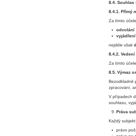
8.4. Souhlas
8.4.1. Přímý 
Za tímto účel
odvolání
vyjádřen
nejdéle však
8.4.2. Veden
Za tímto účel
8.5. Výmaz o
Bezodkladně po
zpracování, an
V případech d
souhlasu, vyj
Práva sub
Každý subjekt
právo po