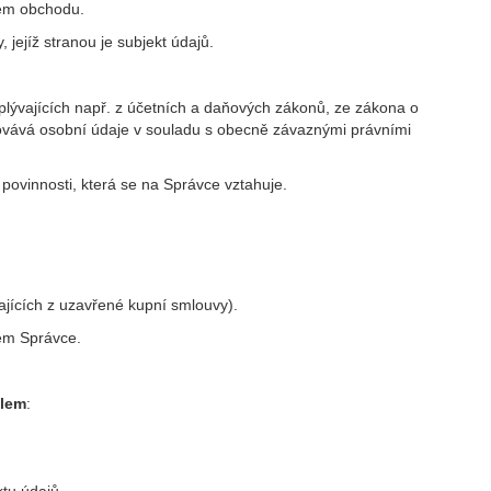
vém obchodu.
 jejíž stranou je subjekt údajů.
plývajících např. z účetních a daňových zákonů, ze zákona o
acovává osobní údaje v souladu s obecně závaznými právními
 povinnosti, která se na Správce vztahuje.
jících z uzavřené kupní smlouvy).
jem Správce.
elem
: