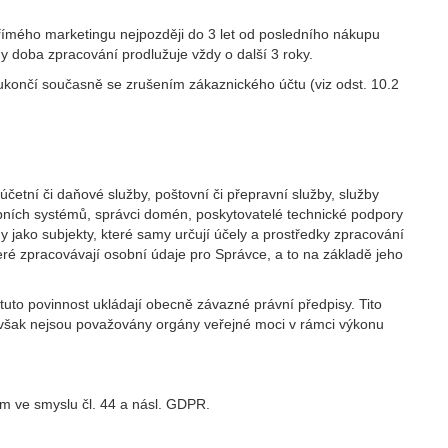
římého marketingu nejpozději do 3 let od posledního nákupu
 doba zpracování prodlužuje vždy o další 3 roky.
končí současně se zrušením zákaznického účtu (viz odst. 10.2
etní či daňové služby, poštovní či přepravní služby, služby
tebních systémů, správci domén, poskytovatelé technické podpory
y jako subjekty, které samy určují účely a prostředky zpracování
teré zpracovávají osobní údaje pro Správce, a to na základě jeho
to povinnost ukládají obecně závazné právní předpisy. Tito
 však nejsou považovány orgány veřejné moci v rámci výkonu
m ve smyslu čl. 44 a násl. GDPR.