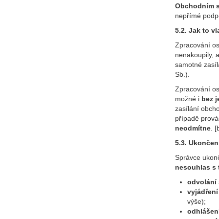
Obchodním s
nepřímé podpo
5.2. Jak to v
Zpracování os
nenakoupily, 
samotné zasíl
Sb.).
Zpracování os
možné i
bez j
zasílání obch
případě prov
neodmítne
. [
5.3. Ukončen
Správce ukonč
nesouhlas s
odvolání
vyjádřen
výše);
odhlášen