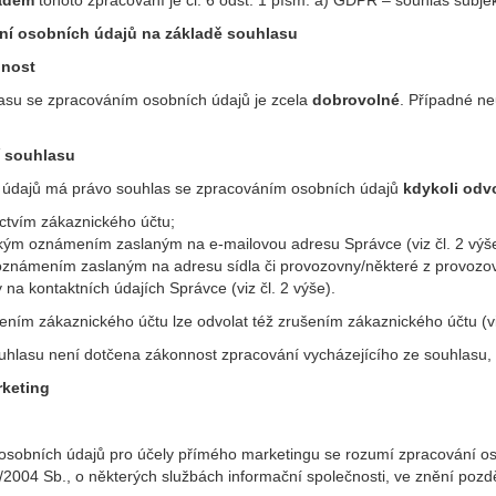
adem
tohoto zpracování je čl. 6 odst. 1 písm. a) GDPR – souhlas subjek
ní osobních údajů na základě souhlasu
lnost
asu se zpracováním osobních údajů je zcela
dobrovolné
. Případné ne
í souhlasu
 údajů má právo souhlas se zpracováním osobních údajů
kdykoli odv
ictvím zákaznického účtu;
ckým oznámením zaslaným na e-mailovou adresu Správce (viz čl. 2 výše
 oznámením zaslaným na adresu sídla či provozovny/některé z provozove
y na kontaktních údajích Správce (viz čl. 2 výše).
ením zákaznického účtu lze odvolat též zrušením zákaznického účtu (viz
hlasu není dotčena zákonnost zpracování vycházejícího ze souhlasu, k
rketing
sobních údajů pro účely přímého marketingu se rozumí zpracování o
2004 Sb., o některých službách informační společnosti, ve znění pozdě