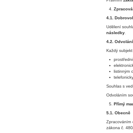
Právním
zákl
Zpracová
4.1. Dobrovo
Udělení souhl
následky
.
4.2. Odvolán
Každý subjekt
prostředn
elektroni
listinným
telefonick
Souhlas s ved
Odvoláním sou
Přímý ma
5.1. Obecně
Zpracováním o
zákona č. 480/