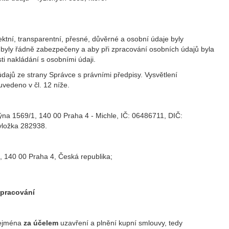
ktní, transparentní, přesné, důvěrné a osobní údaje byly
byly řádně zabezpečeny a aby při zpracování osobních údajů byla
i nakládání s osobními údaji.
dajů ze strany Správce s právními předpisy. Vysvětlení
uvedeno v čl. 12 níže.
na 1569/1, 140 00 Praha 4 - Michle, IČ: 06486711, DIČ:
vložka 282938.
 140 00 Praha 4, Česká republika;
zpracování
 zejména
za účelem
uzavření a plnění kupní smlouvy, tedy