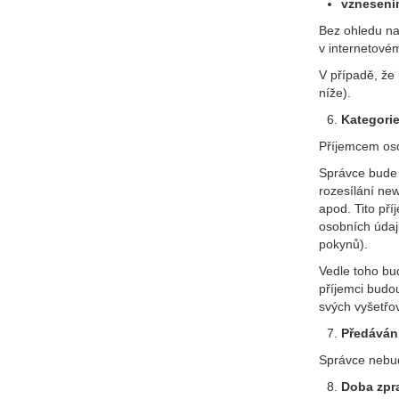
vznesení
Bez ohledu n
v internetové
V případě, že
níže).
Kategori
Příjemcem oso
Správce bude 
rozesílání new
apod. Tito pří
osobních údajů
pokynů).
Vedle toho bu
příjemci budo
svých vyšetřo
Předávání
Správce nebud
Doba zpr