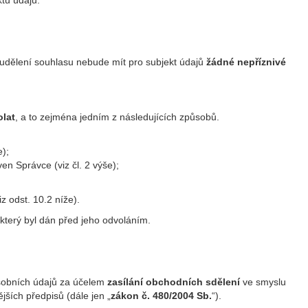
tu údajů.
udělení souhlasu nebude mít pro subjekt údajů
žádné nepříznivé
olat
, a to zejména jedním z následujících způsobů.
);
n Správce (viz čl. 2 výše);
 odst. 10.2 níže).
terý byl dán před jeho odvoláním.
sobních údajů za účelem
zasílání obchodních sdělení
ve smyslu
jších předpisů (dále jen „
zákon č. 480/2004 Sb.
“).