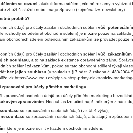
dělením se rozumí
jakákoli forma sdělení, včetně reklamy a vybízení
ře zboží či služeb nebo image Správce (zejména tzv. newslettery).
lastně probíhá?
obních údajů pro účely zasílání obchodních sdělení
vůči potenciáln
ale rozhodly se odebírat obchodní sdělení) je možné pouze na základě j
ání obchodních sdělení potenciálním zákazníkům lze provádět pouze 
obních údajů pro účely zasílání obchodních sdělení
vůči zákazníkům
ejich souhlasu
, a to na základě existence oprávněného zájmu Správce
odních sdělení zákazníkům, pokud se tato obchodní sdělení týkají vla
ádět
bez jejich souhlasu
(v souladu s § 7 odst. 3 zákona č. 480/2004 
blíže viz
https://www.uoou.cz/gdpr-a-nbsp-primy-elektronicky-marketin
í zpracování pro účely přímého marketingu
í zpracování osobních údajů pro účely přímého marketingu bezodkladn
 takovým zpracováním
. Nesouhlas lze učinit např. některým z následu
 souhlasu
se zpracováním osobních údajů (viz čl. 4 výše);
í nesouhlasu
se zpracováním osobních údajů, a to stejným způsobem ja
ím
, které je možné učinit v každém obchodním sdělení;