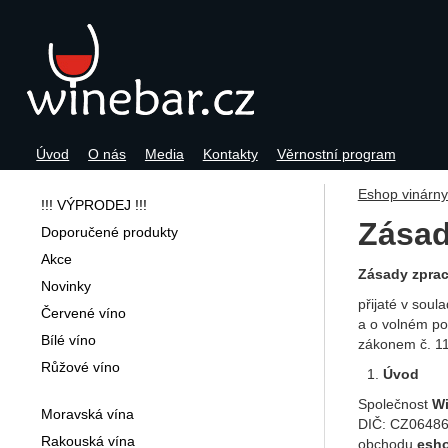
Úvod
O nás
Media
Kontakty
Věrnostní program
Navigace
Eshop vinárn
!!! VÝPRODEJ !!!
Zásad
Doporučené produkty
Akce
Zásady zpra
Novinky
přijaté v sou
Červené víno
a o volném po
Bílé víno
zákonem č. 11
Růžové víno
Úvod
Společnost
Wi
Moravská vína
DIČ: CZ064867
Rakouská vína
obchodu
esho