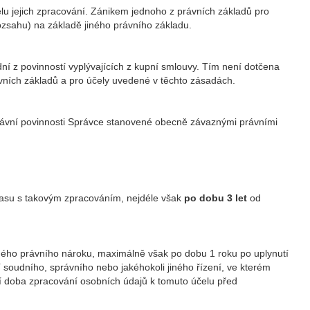
u jejich zpracování. Zánikem jednoho z právních základů pro
zsahu) na základě jiného právního základu.
í z povinností vyplývajících z kupní smlouvy. Tím není dotčena
vních základů a pro účely uvedené v těchto zásadách.
rávní povinnosti Správce stanovené obecně závaznými právními
asu s takovým zpracováním, nejdéle však
po dobu 3 let
od
ého právního nároku, maximálně však po dobu 1 roku po uplynutí
 soudního, správního nebo jakéhokoli jiného řízení, ve kterém
čí doba zpracování osobních údajů k tomuto účelu před