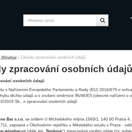
Vyhledávání
y Winebar
Zásady zpracování osobních údajů
y zpracování osobních údaj
cování osobních údajů
ladu s Nařízením Evropského Parlamentu a Rady (EU) 2016/679 o ochran
hybu těchto údajů a o zrušení směrnice 95/46/ES (obecné nařízení o o
0/2019 Sb., o zpracování osobních údajů
ne Bar s.r.o.
se sídlem U Michelského mlýna 1569/1, 140 00 Praha 4,
11, zapsaná v Obchodním rejstříku u Městského soudu v Praze - oddíl
p.winebar.cz
(dále jen „
Správce
“) zpracovává osobní údaje tzv. subje