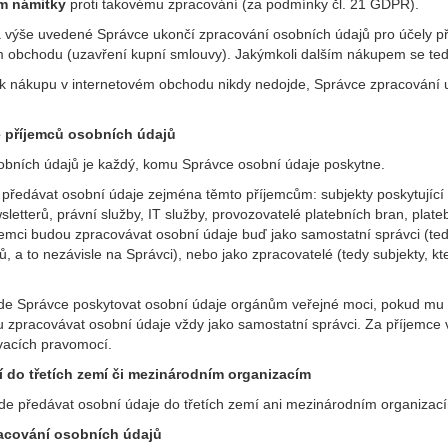
m námitky
proti takovému zpracování (za podmínky čl. 21 GDPR).
a výše uvedené
Správce ukončí zpracování osobních údajů pro účely p
m obchodu (uzavření kupní smlouvy). Jakýmkoli dalším nákupem se tedy
 k nákupu v internetovém obchodu nikdy nedojde, Správce zpracování u
e příjemců osobních údajů
bních údajů je každý, komu Správce osobní údaje poskytne.
předávat osobní údaje zejména těmto příjemcům: subjekty poskytující úč
sletterů, právní služby, IT služby, provozovatelé platebních bran, pla
jemci budou zpracovávat osobní údaje buď jako samostatní správci (ted
, a to nezávisle na Správci), nebo jako zpracovatelé (tedy subjekty, k
de Správce poskytovat osobní údaje orgánům veřejné moci, pokud mu tu
u zpracovávat osobní údaje vždy jako samostatní správci. Za příjemce
vacích pravomocí.
 do třetích zemí či mezinárodním organizacím
e předávat osobní údaje do třetích zemí ani mezinárodním organizací
acování osobních údajů