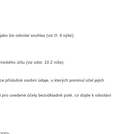
o lze odvolat souhlas (viz čl. 4 výše);
ckého účtu (viz odst. 10.2 níže).
e příslušné osobní údaje, u kterých pominul účel jejich
ů pro uvedené účely bezodkladně poté, co dojde k odvolání