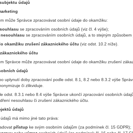
 subjektu údajů
marketing
em může Správce zpracovávat osobní údaje do okamžiku:
 souhlasu
se zpracováním osobních údajů (viz čl. 4 výše);
í nesouhlasu
se zpracováním osobních údajů, a to stejným způsobem jak
do okamžiku zrušení zákaznického účtu
(viz odst. 10.2 níže).
í zákaznického účtu
em Správce může zpracovávat osobní údaje do okamžiku zrušení zákazni
sobních údajů
 uplynutí doby zpracování podle odst. 8.1, 8.2 nebo 8.3.2 výše Správc
onymizuje či zlikviduje.
le odst. 8.3.1 nebo 8.4 výše Správce ukončí zpracování osobních údaj
ádření nesouhlasu či zrušení zákaznického účtu.
jektů údajů
 údajů má mimo jiné tato práva:
žadovat
přístup
ke svým osobním údajům (za podmínek čl. 15 GDPR);