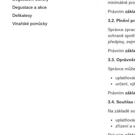
minimálně pro
Degustace a akce
Právním
zákl
Delikatesy
3.2. Plnění 
Vinařské pomůcky
Správce zpra
ochraně spotř
předpisy, zej
Právním
zákl
3.3. Oprávně
Správce může
uplatňová
určení, v
Právním
zákl
3.4. Souhlas
Na základě so
uplatňován
zřízení a 