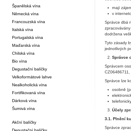
Španělská vína
mají záje
v internet
Německá vína
Francouzská vína
Správce dbá n
zpracovávány 
Italská vína
dodržena vešk
Portugalská vína
Tyto zásady b
Maďarská vína
jednotlivých p
Chilská vína
Správce 
Bio vína
Správcem osob
Degustační balíčky
CZ06486711, z
Velkoformátové lahve
Správce lze k
Nealkoholická vína
osobně (p
Fortifikovaná vína
elektronic
Dárková vína
telefonick
Šumivá vína
Účely zpr
3.1. Plnění 
Akční balíčky
Správce zpraco
Degustační balíčky