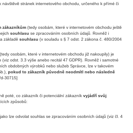
 k návštěvě stránek internetového obchodu, určeného k přímé či
ím zákazníkům
(tedy osobám, které v internetovém obchodu ještě
ejich
souhlasu
se zpracováním osobních údajů. Rovněž i
na základě
souhlasu
(v souladu s § 7 odst. 2 zákona č. 480/2004
(tedy osobám, které v internetovém obchodu již nakoupily) je
 (viz odst. 3.3 výše anebo recitál 47 GDPR). Rovněž i samotné
stních obdobných výrobků nebo služeb Správce, lze v takovém
Sb.),
pokud to zákazník původně neodmítl nebo následně
g/d-30715
]
ě poté, co zákazník či potenciální zákazník
vyjádří svůj
jících způsobů:
ko lze odvolat souhlas se zpracováním osobních údajů (viz čl. 4