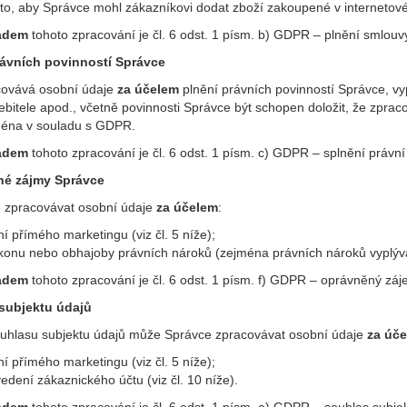
to, aby Správce mohl zákazníkovi dodat zboží zakoupené v interneto
adem
tohoto zpracování je čl. 6 odst. 1 písm. b) GDPR – plnění smlouvy,
právních povinností Správce
covává osobní údaje
za účelem
plnění právních povinností Správce, vy
ebitele apod., včetně povinnosti Správce být schopen doložit, že zpr
ména v souladu s GDPR.
adem
tohoto zpracování je čl. 6 odst. 1 písm. c) GDPR – splnění právní
né zájmy Správce
 zpracovávat osobní údaje
za účelem
:
ní přímého marketingu
(viz čl. 5 níže);
ýkonu nebo obhajoby právních nároků (zejména právních nároků vyplýva
adem
tohoto zpracování je čl. 6 odst. 1 písm. f) GDPR – oprávněný zá
 subjektu údajů
uhlasu subjektu údajů může Správce zpracovávat osobní údaje
za úč
í přímého marketingu (viz čl. 5 níže);
vedení zákaznického účtu (viz čl. 10 níže).