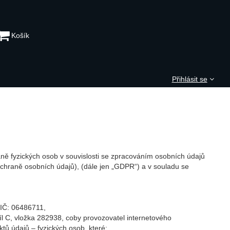
Košík
Přihlásit se
ů
ě fyzických osob v souvislosti se zpracováním osobních údajů
chraně osobních údajů), (dále jen „GDPR“) a v souladu se
 IČ: 06486711,
 C, vložka 282938, coby provozovatel internetového
ktů údajů – fyzických osob, které: