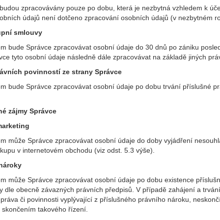
budou zpracovávány pouze po dobu, která je nezbytná vzhledem k účel
obních údajů není dotčeno zpracování osobních údajů (v nezbytném ro
kupní smlouvy
em bude Správce zpracovávat osobní údaje do 30 dnů po zániku posledn
ce tyto osobní údaje následně dále zpracovávat na základě jiných prá
rávních povinností ze strany Správce
em bude Správce zpracovávat osobní údaje po dobu trvání příslušné p
né zájmy Správce
marketing
em může Správce zpracovávat osobní údaje do doby vyjádření nesouhl
kupu v internetovém obchodu (viz odst. 5.3 výše).
 nároky
em může Správce zpracovávat osobní údaje po dobu existence příslušn
ty dle obecně závazných právních předpisů. V případě zahájení a trvání
práva či povinnosti vyplývající z příslušného právního nároku, neskon
skončením takového řízení.