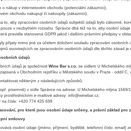
m o nákup v internetovém obchodu (potenciální zákazníci);
ovém obchodu nakupují či nakoupily (zákazníci).
a to, aby zpracování osobních údajů subjektů údajů bylo zákonné, kore
pouze v nezbytném rozsahu. Správce dbá též na to, aby osobní údaje 
erá pravidla stanovená GDPR jakož i dalšími právními předpisy v oblast
yly přijaty mimo jiné za účelem doložení souladu zpracování osobních ú
ojmů souvisejících se zpracováním osobních údajů dle těchto zásad je 
osobních údajů
ních údajů je společnost
Wine Bar s.r.o.
se sídlem U Michelského mlý
apsaná v Obchodním rejstříku u Městského soudu v Praze - oddíl C, 
ontaktovat některým z následujících způsobů:
opř. písemně) v sídle Správce na adrese: U Michelského mlýna 1569/1,
ky prostřednictvím e-mailové adresy:
info@winebar.cz
;
y na čísle: +420 774 425 699.
acování, pro které jsou osobní údaje určeny, a právní základ pro 
kupní smlouvy
vává osobní údaje (jméno, příjmení, bydliště, telefonní číslo, email)