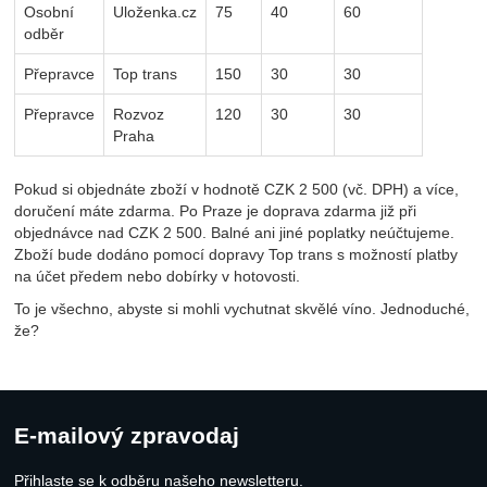
Osobní
Uloženka.cz
75
40
60
odběr
Přepravce
Top trans
150
30
30
Přepravce
Rozvoz
120
30
30
Praha
Pokud si objednáte zboží v hodnotě CZK 2 500 (vč. DPH) a více,
doručení máte zdarma. Po Praze je doprava zdarma již při
objednávce nad CZK 2 500. Balné ani jiné poplatky neúčtujeme.
Zboží bude dodáno pomocí dopravy Top trans s možností platby
na účet předem nebo dobírky v hotovosti.
To je všechno, abyste si mohli vychutnat skvělé víno. Jednoduché,
že?
E-mailový zpravodaj
Přihlaste se k odběru našeho newsletteru
.