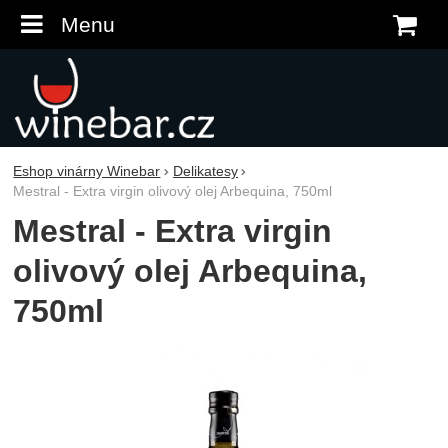
Menu
K
Eshop vinárny Winebar
Delikatesy
Mestral - Extra virgin olivový olej Arbequina, 750ml
Mestral - Extra virgin
olivový olej Arbequina,
750ml
Fotografie