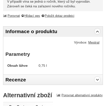
V případě vína se jedná o ročník, který už byl vyprodán.
Zároveň se čeká na zařazení nového ročníku.
Porovnat
Hlídací pes
Položit dotaz prodejci
Informace o produktu
Výrobce:
Mestral
Parametry
Obsah láhve
0,75 l
Recenze
Pro vkládání recenzí je nutné se přihlásit.
Alternativní zboží
Porovnat alternativní produkty
Recenze
Nebyla přidána žádná recenze.