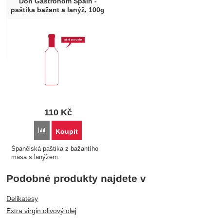
Don Gastronom Spain -
paštika bažant a lanýž, 100g
110
Kč
Porovnat
Koupit
Španělská paštika z bažantího
masa s lanýžem.
Podobné produkty najdete v
Delikatesy
Extra virgin olivový olej