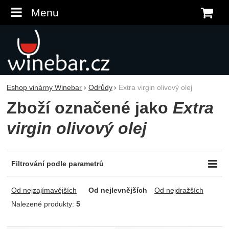
Menu
K
Eshop vinárny Winebar
Odrůdy
Extra virgin olivový olej
Zboží označené jako
Extra
virgin olivový olej
Filtrování podle parametrů
Cena (Kč)
Obsah láhve (l)
-
Od nejzajímavějších
Od nejlevnějších
Od nejdražších
0,5
0,75
Nalezené produkty:
5
Produkty