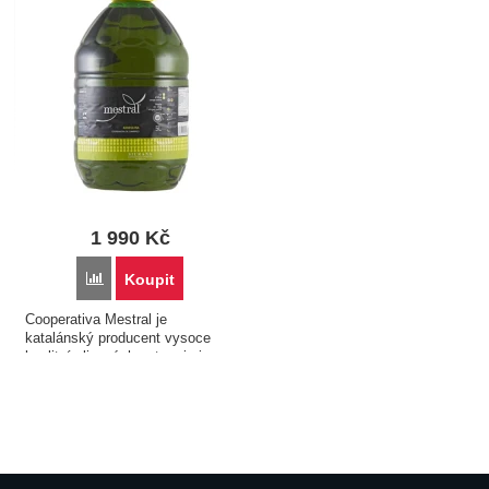
1 990
Kč
Přidat 'Mestral - Extra virgin olivový olej, Arbequina, 5L' k 
Koupit
Cooperativa Mestral je
katalánský producent vysoce
kvalitní olivových extra virgin
olejů. Produkuje olivový olej
s originální certifikací původu
DOP Siurana. Tento olej je
vyroben pouze z jedné…