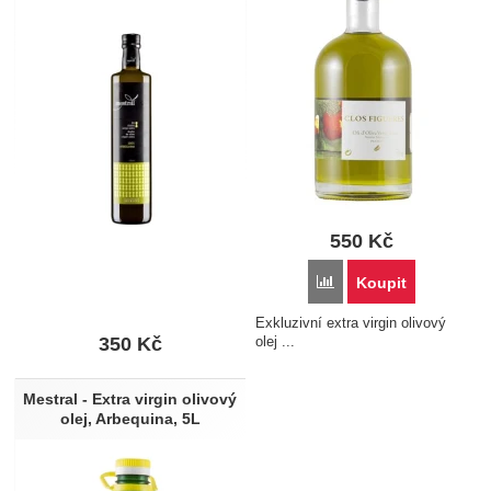
550
Kč
Přidat 'DOP Siurana - Cl
Koupit
Exkluzivní extra virgin olivový
350
Kč
olej ...
Mestral - Extra virgin olivový
olej, Arbequina, 5L