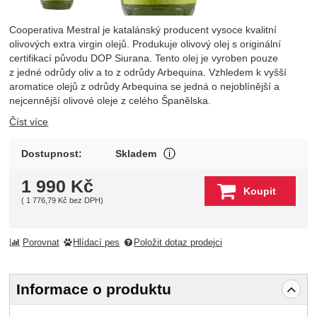
Cooperativa Mestral je katalánský producent vysoce kvalitní
olivových extra virgin olejů. Produkuje olivový olej s originální
certifikací původu DOP Siurana. Tento olej je vyroben pouze
z jedné odrůdy oliv a to z odrůdy Arbequina. Vzhledem k vyšší
aromatice olejů z odrůdy Arbequina se jedná o nejoblínější a
nejcennější olivové oleje z celého Španělska.
Číst více
Produkt je skladem u wineba
Dostupnost:
Skladem
Zobrazit více
1 990
Kč
Koupit
(
1 776,79
Kč
bez DPH)
Porovnat
Hlídací pes
Položit dotaz prodejci
Informace o produktu