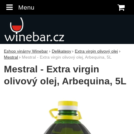
Menu
K
Eshop vinárny Winebar
Delikatesy
Extra virgin olivový olej
Mestral
Mestral - Extra virgin olivový olej, Arbequina, 5L
Mestral - Extra virgin
olivový olej, Arbequina, 5L
Fotografie