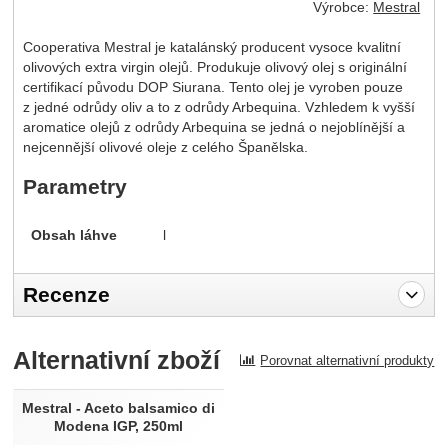
Výrobce:
Mestral
Cooperativa Mestral je katalánský producent vysoce kvalitní
olivových extra virgin olejů. Produkuje olivový olej s originální
certifikací původu DOP Siurana. Tento olej je vyroben pouze
z jedné odrůdy oliv a to z odrůdy Arbequina. Vzhledem k vyšší
aromatice olejů z odrůdy Arbequina se jedná o nejoblínější a
nejcennější olivové oleje z celého Španělska.
Parametry
Obsah láhve
l
Recenze
Pro vkládání recenzí je nutné se přihlásit.
Alternativní zboží
Porovnat alternativní produkty
Recenze
Nebyla přidána žádná recenze.
Mestral - Aceto balsamico di
Modena IGP, 250ml