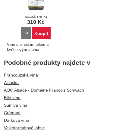
430
Kč
(28 %)
310
Kč
Porovnat
Koupit
Víno s plnějším tělem a
květinovým aroma
Podobné produkty najdete v
Francouzská vína
Alsasko
AOC Alsace - Domaine Francois Schwach
Bílé víno
Šumivá vína
Crémant
Dárková vína
Velkoformátové lahve