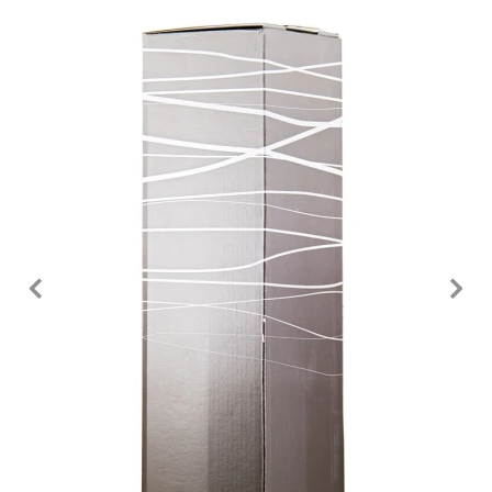
Fotografie
předchozí
n