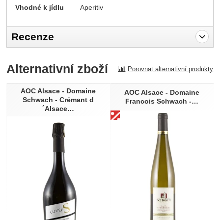
Vhodné k jídlu
Aperitiv
Recenze
Pro vkládání recenzí je nutné se přihlásit.
Alternativní zboží
Porovnat alternativní produkty
Recenze
AOC Alsace - Domaine
Nebyla přidána žádná recenze.
AOC Alsace - Domaine
Schwach - Crémant d
Francois Schwach -…
´Alsace…