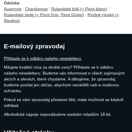
Odrůda:
Auxerrois
Chardonnay
Rulandské bílé (= Pinot blanc)
Rulandské šedé (= Pinot Gris, Pinot Grigio)
Ryzlink rýnský (=
Riesling)
E-mailový zpravodaj
Přihlaste se k odběru našeho newsletteru
.
Milujete kvalitní vína za skvělé ceny? Přihlaste se k odběru
našeho newsletteru. Budeme vás informovat o všech zajímavých
akcích a slevách, které chystáme. A slibujeme, že zpravodaj
budeme posílat jen občas, abychom nezahltili vaši e-mailovou
schránku.
Pokud se vám zpravodaj přestane líbit, máte možnost se kdykoli
odhlásit.
Alkoholické nápoje neprodáváme osobám mladším 18 let.