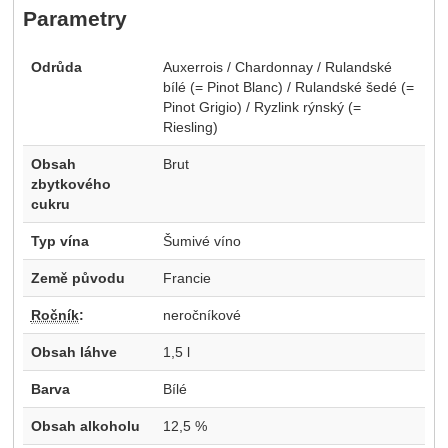
Parametry
Odrůda
Auxerrois / Chardonnay / Rulandské
bílé (= Pinot Blanc) / Rulandské šedé (=
Pinot Grigio) / Ryzlink rýnský (=
Riesling)
Obsah
Brut
zbytkového
cukru
Typ vína
Šumivé víno
Země původu
Francie
Ročník
:
neročníkové
Obsah láhve
1,5 l
Barva
Bílé
Obsah alkoholu
12,5 %