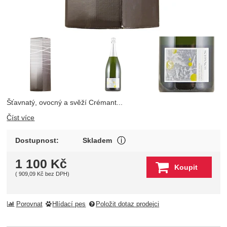
Fotografie
Šťavnatý, ovocný a svěží Crémant...
Číst více
Produkt je skladem u wineba
Dostupnost:
Skladem
Zobrazit více
1 100
Kč
Koupit
(
909,09
Kč
bez DPH)
Porovnat
Hlídací pes
Položit dotaz prodejci