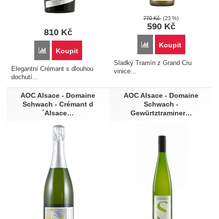
770
Kč
(23 %)
590
Kč
810
Kč
Porovnat
Koupit
Porovnat
Koupit
Sladký Tramín z Grand Cru
Elegantní Crémant s dlouhou
vinice...
dochutí...
AOC Alsace - Domaine
AOC Alsace - Domaine
Schwach - Crémant d
Schwach -
´Alsace…
Gewürtztraminer…