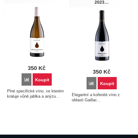
2023…
Ročník
Obsah láhve (l)
2023
0,75
2024
Barva
Vhodné k jídlu
Červené
Jehněčí
Bílé
Pečené maso
350
Kč
350
Kč
Přidat 'Château de Saurs - Ça Coule De Saurs - Mauzac 2024, 
Koupit
Přidat 'Château de Saurs
Koupit
Plné specifické víno, ve kterém
Elegantní a kořenité víno z
kraluje vůně jablka a anýzu...
oblasti Gaillac...