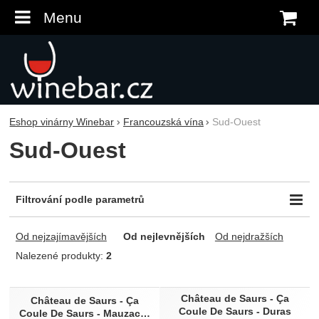
Menu
K
Eshop vinárny Winebar
Francouzská vína
Sud-Ouest
Sud-Ouest
Filtrování podle parametrů
Odrůda
Obsah zbytkového cukru
Od nejzajímavějších
Od nejlevnějších
Od nejdražších
Duras
suché
Mauzac
Nalezené produkty:
2
Produkty
Typ vína
Země původu
Château de Saurs - Ça
Château de Saurs - Ça
Tiché víno
Francie
Coule De Saurs - Duras
Coule De Saurs - Mauzac…