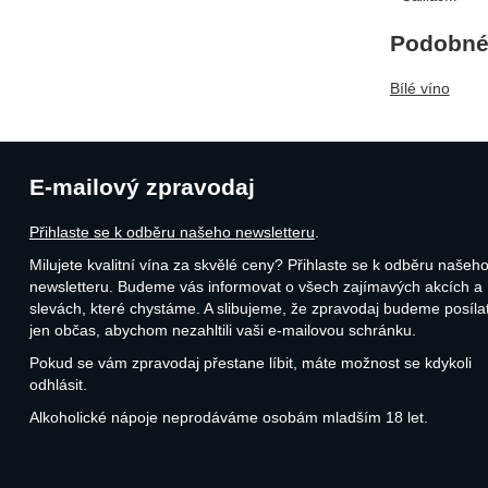
Podobné 
Bílé víno
E-mailový zpravodaj
Přihlaste se k odběru našeho newsletteru
.
Milujete kvalitní vína za skvělé ceny? Přihlaste se k odběru našeh
newsletteru. Budeme vás informovat o všech zajímavých akcích a
slevách, které chystáme. A slibujeme, že zpravodaj budeme posíla
jen občas, abychom nezahltili vaši e-mailovou schránku.
Pokud se vám zpravodaj přestane líbit, máte možnost se kdykoli
odhlásit.
Alkoholické nápoje neprodáváme osobám mladším 18 let.