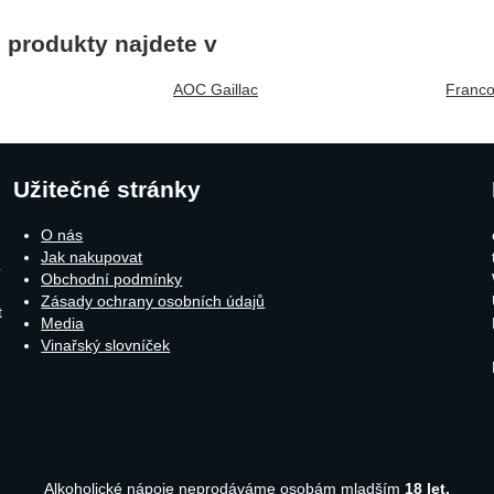
produkty najdete v
AOC Gaillac
Franco
Užitečné stránky
O nás
Jak nakupovat
o
Obchodní podmínky
Zásady ochrany osobních údajů
t
Media
Vinařský slovníček
Alkoholické nápoje neprodáváme osobám mladším
18 let.