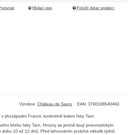
Porovnat
Hlídací pes
Položit dotaz prodejci
Výrobce:
Château de Saurs
EAN:
3760108540460
 v jihozápadní Francii, konkrétně kolem řeky Tarn.
avého břehu řeky Tarn. Hrozny se jemně lisují pneumatickým
h po dobu 10 až 12 dnů. Před lahvováním probíhá několik týdnů