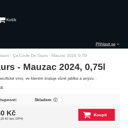
Košík
Přihlásit se
aurs - Ça Coule De Saurs - Mauzac 2024, 0,75l
urs - Mauzac 2024, 0,75l
ecifické víno, ve kterém kraluje vůně jablka a anýzu...
ce
Produkt je skladem u winebar.cz. M
tupnost:
Skladem
Zobrazit více
50
Kč
Koupit
,26
Kč
bez DPH)