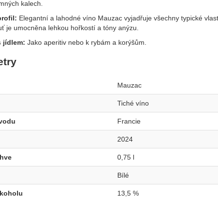
emných kalech.
rofil:
Elegantní a lahodné víno Mauzac vyjadřuje všechny typické vlast
ť je umocněna lehkou hořkostí a tóny anýzu.
 jídlem:
Jako aperitiv nebo k rybám a korýšům.
try
Mauzac
Tiché víno
vodu
Francie
2024
áhve
0,75 l
Bílé
lkoholu
13,5 %