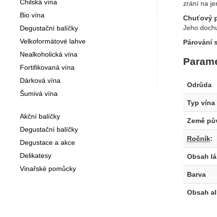
Chilská vína
zrání na j
Bio vína
Chuťový p
Jeho dochu
Degustační balíčky
Velkoformátové lahve
Párování s
Nealkoholická vína
Parame
Fortifikovaná vína
Dárková vína
Odrůda
Šumivá vína
Typ vína
Akční balíčky
Země pů
Degustační balíčky
Ročník
:
Degustace a akce
Delikatesy
Obsah l
Vinařské pomůcky
Barva
Obsah a