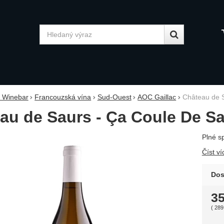
Vyhledávání
y Winebar
Francouzská vína
Sud-Ouest
AOC Gaillac
Château de S
au de Saurs - Ça Coule De Sa
Plné sp
fie
Číst ví
Dos
3
(
289