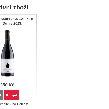
tivní zboží
 Saurs - Ça Coule De
 - Duras 2023…
350
Kč
Porovnat
Koupit
řenité víno z oblasti