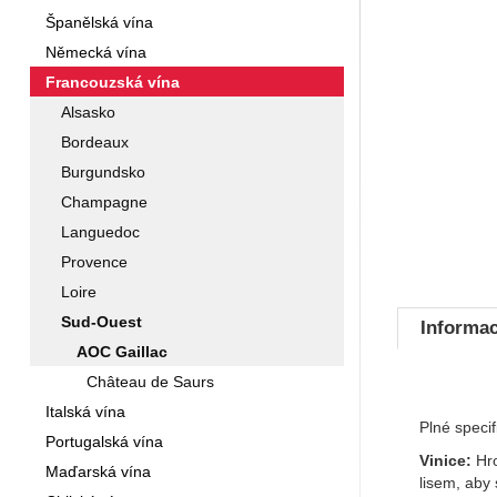
Španělská vína
Německá vína
Francouzská vína
Alsasko
Bordeaux
Burgundsko
Champagne
Languedoc
Provence
Loire
Sud-Ouest
Informac
AOC Gaillac
Château de Saurs
Italská vína
Plné speci
Portugalská vína
Vinice:
Hro
Maďarská vína
lisem, aby 