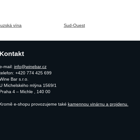
uzská vína
Sud-Ouest
Kontakt
e-mail:
info@winebar.cz
telefon: +420 774 425 699
Wine Bar s.r.o.
U Michelského mlýna 1569/1
Praha 4 – Michle
,
140 00
Kromě e-shopu provozujeme také
kamennou vinárnu a projdenu.