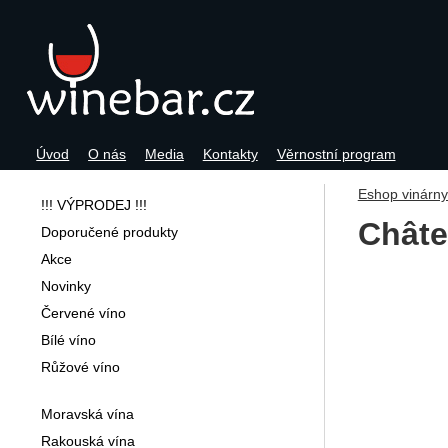
Úvod
O nás
Media
Kontakty
Věrnostní program
Navigace
Eshop vinárn
!!! VÝPRODEJ !!!
Châte
Doporučené produkty
Akce
Fotogra
Novinky
Červené víno
Bílé víno
Růžové víno
Moravská vína
Rakouská vína