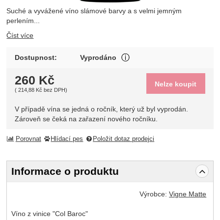
Suché a vyvážené víno slámové barvy a s velmi jemným
perlením...
Číst více
V případě vína se jedná o 
Dostupnost:
Vyprodáno
Zobrazit více
260
Kč
Nelze koupit
(
214,88
Kč
bez DPH)
V případě vína se jedná o ročník, který už byl vyprodán.
Zároveň se čeká na zařazení nového ročníku.
Porovnat
Hlídací pes
Položit dotaz prodejci
Informace o produktu
Výrobce:
Vigne Matte
Víno z vinice "Col Baroc"