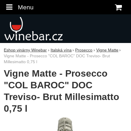
Menu
K
Eshop vinárny Winebar
Italská vína
Prosecco
Vigne Matte
Vigne Matte - Prosecco "COL BAROC" DOC Treviso- Brut
Millesimatto 0,75 l
Vigne Matte - Prosecco
"COL BAROC" DOC
Treviso- Brut Millesimatto
0,75 l
Fotografie