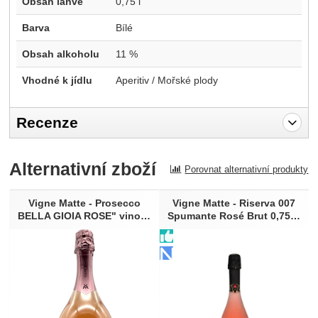
Obsah láhve
0,75 l
Barva
Bílé
Obsah alkoholu
11 %
Vhodné k jídlu
Aperitiv / Mořské plody
Recenze
Pro vkládání recenzí je nutné se přihlásit.
Alternativní zboží
Porovnat alternativní produkty
Recenze
Nebyla přidána žádná recenze.
Vigne Matte - Prosecco
Vigne Matte - Riserva 007
BELLA GIOIA ROSE" vino…
Spumante Rosé Brut 0,75…