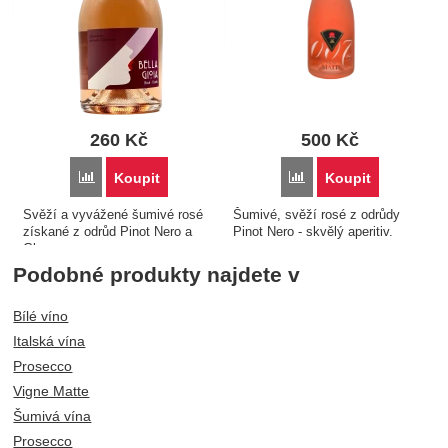
260
Kč
500
Kč
Porovnat
Porovnat
Koupit
Koupit
Svěží a vyvážené šumivé rosé
Šumivé, svěží rosé z odrůdy
získané z odrůd Pinot Nero a
Pinot Nero - skvělý aperitiv.
Glera...
Podobné produkty najdete v
Bílé víno
Italská vína
Prosecco
Vigne Matte
Šumivá vína
Prosecco