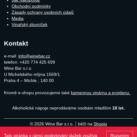
Jak nakupovat
Obchodní podmínky
Zásady ochrany osobních údajů
Media
Vinařský slovníček
Kontakt
e-mail:
info@winebar.cz
telefon: +420 774 425 699
Wine Bar s.r.o.
U Michelského mlýna 1569/1
Praha 4 – Michle
,
140 00
Kromě e-shopu provozujeme také
kamennou vinárnu a projdenu.
Alkoholické nápoje neprodáváme osobám mladším
18 let.
© 2026 Wine Bar s.r.o.
běží na
Shopio
Tato stránka v rámci poskytování služeb využívá
Rozumím