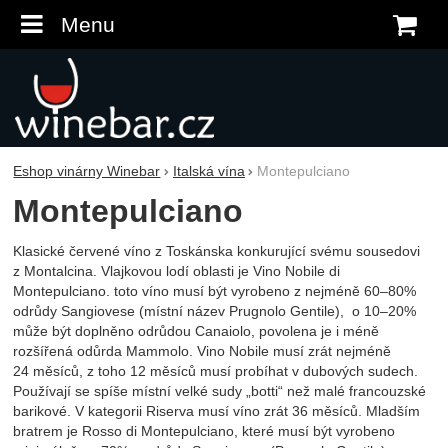
Menu
K
Eshop vinárny Winebar
Italská vína
Montepulciano
Montepulciano
Klasické červené víno z Toskánska konkurující svému sousedovi
z Montalcina. Vlajkovou lodí oblasti je Vino Nobile di
Montepulciano. toto víno musí být vyrobeno z nejméně 60–80%
odrůdy Sangiovese (místní název Prugnolo Gentile), o 10–20%
může být doplněno odrůdou Canaiolo, povolena je i méně
rozšířená odůrda Mammolo. Vino Nobile musí zrát nejméně
24 měsíců, z toho 12 měsíců musí probíhat v dubových sudech.
Používají se spíše místní velké sudy „botti“ než malé francouzské
barikové. V kategorii Riserva musí víno zrát 36 měsíců. Mladším
bratrem je Rosso di Montepulciano, které musí být vyrobeno