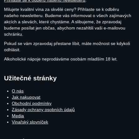
Přihlaste se k odběru našeho newsletteru
.
Milujete kvalitní vína za skvělé ceny? Přihlaste se k odběru
našeho newsletteru. Budeme vás informovat o všech zajímavých
akcích a slevách, které chystáme. A slibujeme, že zpravodaj
budeme posílat jen občas, abychom nezahltili vaši e-mailovou
schránku.
Pokud se vám zpravodaj přestane líbit, máte možnost se kdykoli
odhlásit.
Alkoholické nápoje neprodáváme osobám mladším 18 let.
Užitečné stránky
O nás
Jak nakupovat
Obchodní podmínky
Zásady ochrany osobních údajů
Media
Vinařský slovníček