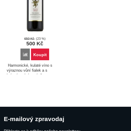
Červené
Těstoviny
Zvěřina
650
Kč
(23 %)
500
Kč
Přidat 'Montepulciano - Cantina Crociani - Vino Nobile di Mo
Koupit
Harmonické, kulaté víno s
výraznou vůní fialek a s
krásným plným závěrem...
E-mailový zpravodaj