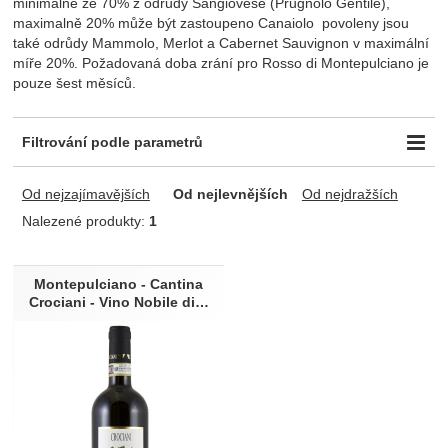
minimálně ze 70% z odrůdy Sangiovese (Prugnolo Gentile),
maximalně 20% může být zastoupeno Canaiolo povoleny jsou
také odrůdy Mammolo, Merlot a Cabernet Sauvignon v maximální
míře 20%. Požadovaná doba zrání pro Rosso di Montepulciano je
pouze šest měsíců.
Filtrování podle parametrů
Odrůda
Obsah zbytkového cukru
Od nejzajímavějších
Od nejlevnějších
Od nejdražších
Canaiolo nero
suché
Mammolo
Nalezené produkty:
1
Sangiovese
Produkty
Montepulciano - Cantina
Typ vína
Země původu
Crociani - Vino Nobile di…
Tiché víno
Itálie
Ročník
Obsah láhve (l)
2018
0,75
Barva
Vhodné k jídlu