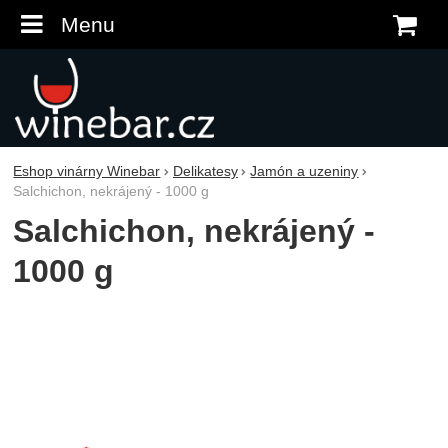
Menu
K
Eshop vinárny Winebar
Delikatesy
Jamón a uzeniny
Salchichon, nekrájený - 1000 g
Salchichon, nekrájený -
1000 g
Fotografie