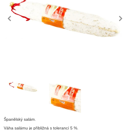
předchozí
n
Fotografie
Španělský salám.
Váha salámu je přibližná s tolerancí 5 %.