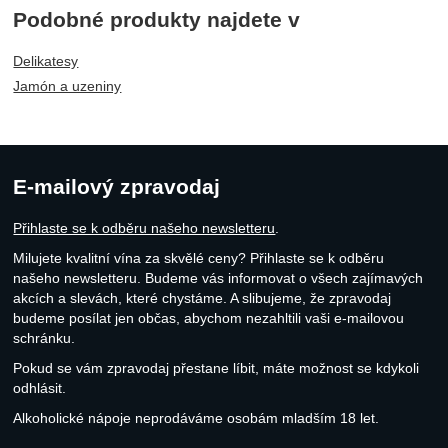
čepele 24 cm. Nůž je vhodný
Podobné produkty najdete v
také pro prosciutto di Parma
(parmská šunka), jambon de
Delikatesy
Bayonne a jiné sušené…
Jamón a uzeniny
E-mailový zpravodaj
Přihlaste se k odběru našeho newsletteru
.
Milujete kvalitní vína za skvělé ceny? Přihlaste se k odběru
našeho newsletteru. Budeme vás informovat o všech zajímavých
akcích a slevách, které chystáme. A slibujeme, že zpravodaj
budeme posílat jen občas, abychom nezahltili vaši e-mailovou
schránku.
Pokud se vám zpravodaj přestane líbit, máte možnost se kdykoli
odhlásit.
Alkoholické nápoje neprodáváme osobám mladším 18 let.