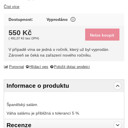
Číst více
V případě vína se jedná o 
Dostupnost:
Vyprodáno
Zobrazit více
550
Kč
Nelze koupit
(
491,07
Kč
bez DPH)
V případě vína se jedná o ročník, který už byl vyprodán.
Zároveň se čeká na zařazení nového ročníku.
Porovnat
Hlídací pes
Položit dotaz prodejci
Informace o produktu
Španělský salám.
Váha salámu je přibližná s tolerancí 5 %.
Recenze