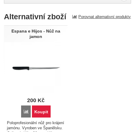
Pro vkládání recenzí je nutné se přihlásit.
Alternativní zboží
Porovnat alternativní produkty
Recenze
Nebyla přidána žádná recenze.
Espana e Hijos - Nůž na
jamon
200
Kč
Porovnat
Koupit
Poloprofesionální nůž pro krájení
jamónu. Vyroben ve Španělsku.
Celková délka 36 cm, délka