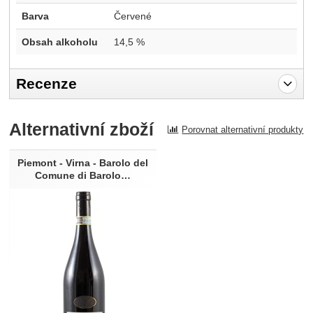
Barva
Červené
Obsah alkoholu
14,5 %
Recenze
Pro vkládání recenzí je nutné se přihlásit.
Alternativní zboží
Porovnat alternativní produkty
Recenze
Nebyla přidána žádná recenze.
Piemont - Virna - Barolo del
Comune di Barolo…