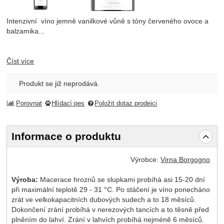
Intenzivní víno jemně vanilkové vůně s tóny červeného ovoce a
balzamika...
Číst více
Produkt se již neprodává.
Porovnat
Hlídací pes
Položit dotaz prodejci
Informace o produktu
Výrobce:
Virna Borgogno
Výroba:
Macerace hroznů se slupkami probíhá asi 15-20 dní
při maximální teplotě 29 - 31 °C. Po stáčení je víno ponecháno
zrát ve velkokapacitních dubových sudech a to 18 měsíců.
Dokončení zrání probíhá v nerezových tancích a to těsně před
plněním do lahví. Zrání v lahvích probíhá nejméně 6 měsíců.