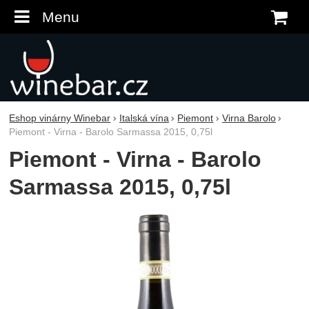
Menu
K
Eshop vinárny Winebar
Italská vína
Piemont
Virna Barolo
Piemont - Virna - Barolo Sarmassa 2015, 0,75l
Piemont - Virna - Barolo
Sarmassa 2015, 0,75l
Fotografie