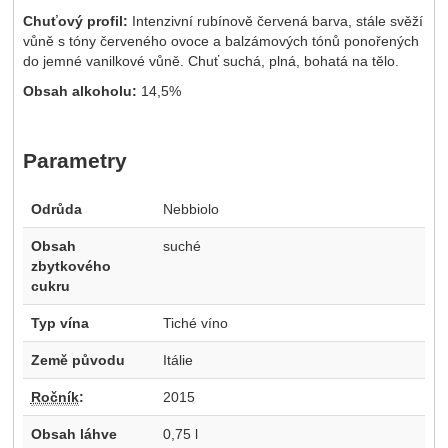
Chuťový profil:
Intenzivní rubínově červená barva, stále svěží
vůně s tóny červeného ovoce a balzámových tónů ponořených
do jemné vanilkové vůně. Chuť suchá, plná, bohatá na tělo.
Obsah alkoholu:
14,5%
Parametry
Odrůda
Nebbiolo
Obsah
suché
zbytkového
cukru
Typ vína
Tiché víno
Země původu
Itálie
Ročník
:
2015
Obsah láhve
0,75 l