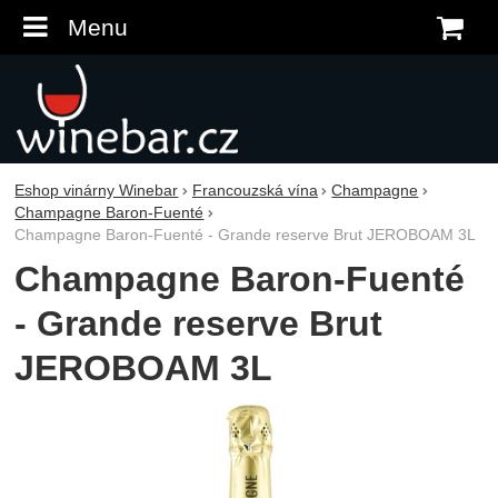
Menu
K
Eshop vinárny Winebar
Francouzská vína
Champagne
Champagne Baron-Fuenté
Champagne Baron-Fuenté - Grande reserve Brut JEROBOAM 3L
Champagne Baron-Fuenté
- Grande reserve Brut
JEROBOAM 3L
Fotografie