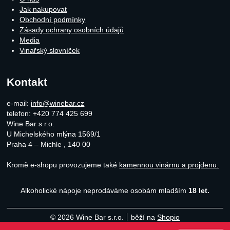
Jak nakupovat
Obchodní podmínky
Zásady ochrany osobních údajů
Media
Vinařský slovníček
Kontakt
e-mail:
info@winebar.cz
telefon: +420 774 425 699
Wine Bar s.r.o.
U Michelského mlýna 1569/1
Praha 4 – Michle
,
140 00
Kromě e-shopu provozujeme také
kamennou vinárnu a projdenu.
Alkoholické nápoje neprodáváme osobám mladším
18 let.
© 2026 Wine Bar s.r.o.
běží na
Shopio