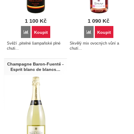
1 100
Kč
1 090
Kč
Porovnat
Porovnat
Koupit
Koupit
Svěží ,pitelné šampaňské plné
Skvělý mix ovocných vůní a
chuti...
chutí...
Champagne Baron-Fuenté -
Esprit blanc de blancs…