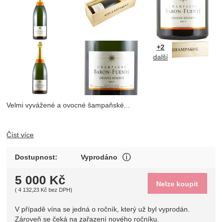
+2
další
Velmi vyvážené a ovocné šampaňské...
Číst více
V případě vína se jedná o 
Dostupnost:
Vyprodáno
Zobrazit více
5 000
Kč
Nelze koupit
(
4 132,23
Kč
bez DPH)
V případě vína se jedná o ročník, který už byl vyprodán.
Zároveň se čeká na zařazení nového ročníku.