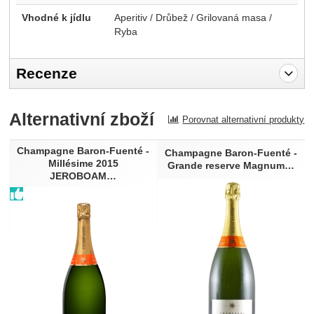
Vhodné k jídlu
Aperitiv / Drůbež / Grilovaná masa /
Ryba
Recenze
Pro vkládání recenzí je nutné se přihlásit.
Alternativní zboží
Porovnat alternativní produkty
Recenze
Champagne Baron-Fuenté -
Nebyla přidána žádná recenze.
Champagne Baron-Fuenté -
Millésime 2015
Grande reserve Magnum…
JEROBOAM…