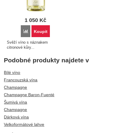
1 050
Kč
Porovnat
Koupit
Svěží víno s náznakem
citronové kůry...
Podobné produkty najdete v
Bílé víno
Francouzská vína
Champagne
Champagne Baron-Fuenté
Šumivá vína
Champagne
Dárková vína
Velkoformátové lahve