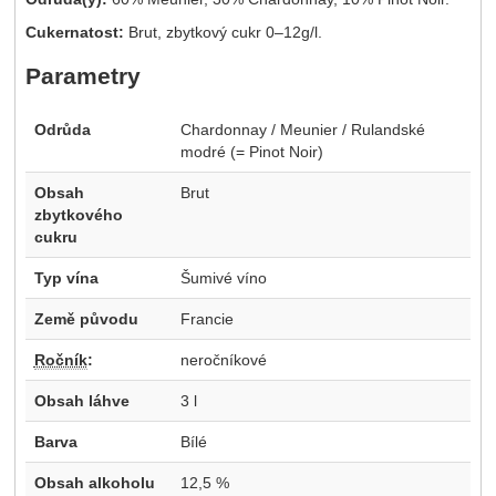
Cukernatost:
Brut, zbytkový cukr 0–12g/l.
Parametry
Odrůda
Chardonnay / Meunier / Rulandské
modré (= Pinot Noir)
Obsah
Brut
zbytkového
cukru
Typ vína
Šumivé víno
Země původu
Francie
Ročník
:
neročníkové
Obsah láhve
3 l
Barva
Bílé
Obsah alkoholu
12,5 %