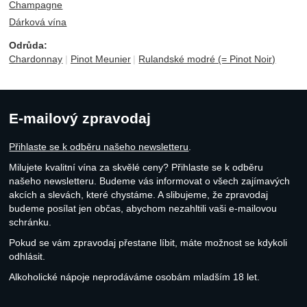
Champagne
Dárková vína
Odrůda:
Chardonnay
Pinot Meunier
Rulandské modré (= Pinot Noir)
E-mailový zpravodaj
Přihlaste se k odběru našeho newsletteru
.
Milujete kvalitní vína za skvělé ceny? Přihlaste se k odběru
našeho newsletteru. Budeme vás informovat o všech zajímavých
akcích a slevách, které chystáme. A slibujeme, že zpravodaj
budeme posílat jen občas, abychom nezahltili vaši e-mailovou
schránku.
Pokud se vám zpravodaj přestane líbit, máte možnost se kdykoli
odhlásit.
Alkoholické nápoje neprodáváme osobám mladším 18 let.