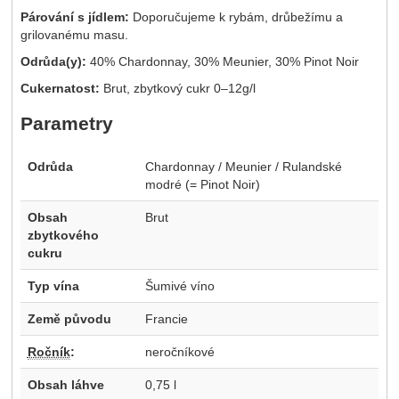
Párování s jídlem:
Doporučujeme k rybám, drůbežímu a
grilovanému masu.
Odrůda(y):
40% Chardonnay, 30% Meunier, 30% Pinot Noir
Cukernatost:
Brut, zbytkový cukr 0–12g/l
Parametry
Odrůda
Chardonnay / Meunier / Rulandské
modré (= Pinot Noir)
Obsah
Brut
zbytkového
cukru
Typ vína
Šumivé víno
Země původu
Francie
Ročník
:
neročníkové
Obsah láhve
0,75 l