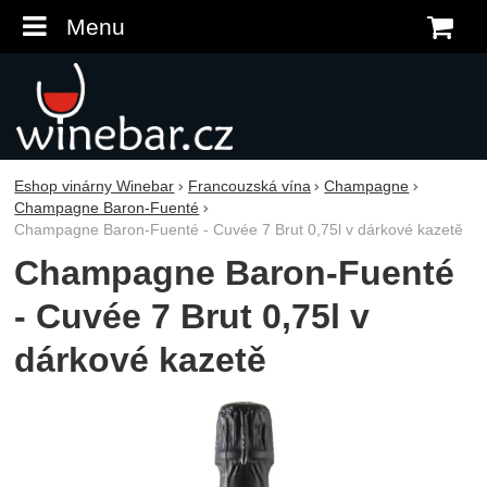
Menu
K
Eshop vinárny Winebar
Francouzská vína
Champagne
Champagne Baron-Fuenté
Champagne Baron-Fuenté - Cuvée 7 Brut 0,75l v dárkové kazetě
Champagne Baron-Fuenté
- Cuvée 7 Brut 0,75l v
dárkové kazetě
Fotografie