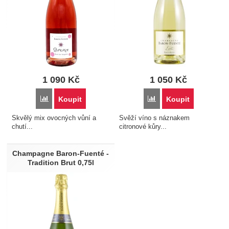
1 090
Kč
1 050
Kč
Porovnat
Porovnat
Koupit
Koupit
Skvělý mix ovocných vůní a
Svěží víno s náznakem
chutí...
citronové kůry...
Champagne Baron-Fuenté -
Tradition Brut 0,75l