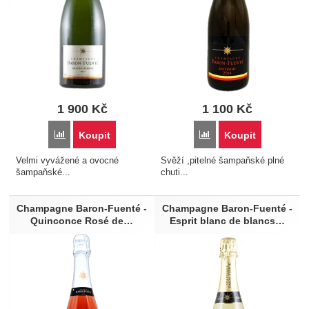
1 900
Kč
1 100
Kč
Porovnat
Porovnat
Koupit
Koupit
Velmi vyvážené a ovocné
Svěží ,pitelné šampaňské plné
šampaňské...
chuti...
Champagne Baron-Fuenté -
Champagne Baron-Fuenté -
Quinconce Rosé de…
Esprit blanc de blancs…