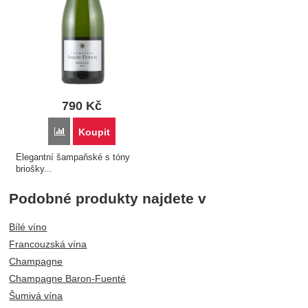
790
Kč
Porovnat
Koupit
Elegantní šampaňské s tóny
briošky...
Podobné produkty najdete v
Bílé víno
Francouzská vína
Champagne
Champagne Baron-Fuenté
Šumivá vína