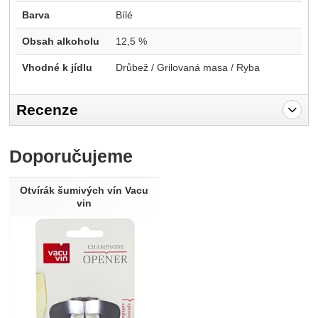
Barva
Bílé
Obsah alkoholu
12,5 %
Vhodné k jídlu
Drůbež / Grilovaná masa / Ryba
Recenze
Pro vkládání recenzí je nutné se přihlásit.
Doporučujeme
Recenze
Nebyla přidána žádná recenze.
Otvírák šumivých vín Vacu
vin