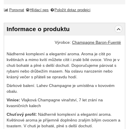
Porovnat
Hlídací pes
Položit dotaz prodejci
Informace o produktu
Výrobce:
Champagne Baron-Fuenté
Nádherné komplexní a elegantní aroma. Aroma je cítit po
květinách a mimo kvítí můžete cítit i zralé bílé ovoce. Víno je v
chuti bohaté a plné s delší dochutí. Doporučujeme párovat s
rybami nebo drůbežím masem. Na oslavu narozenin nebo
krásný večer s přáteli se opravdu hodí.
Dárkové balení. Lahev Champagne je umístěna v kovovém
obalu.
Vinice:
Vlajková Champagne vinařství, 7 let zrání na
kvasničních kalech
Chuťový profil:
Nádherně komplexní a elegantní aroma.
Květinové aroma je příjemně doplněno zralým bílým ovocem a
toastem. V chuti je bohaté, plné s delší dochutí.