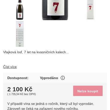
Vlajková loď, 7 let na kvasničních kalech...
Číst více
V případě vína se jedná o 
Dostupnost:
Vyprodáno
Zobrazit více
2 100
Kč
Nelze koupit
(
1 735,54
Kč
bez DPH)
V případě vína se jedná o ročník, který už byl vyprodán.
Zároveň se čeká na zařazení nového ročníku.