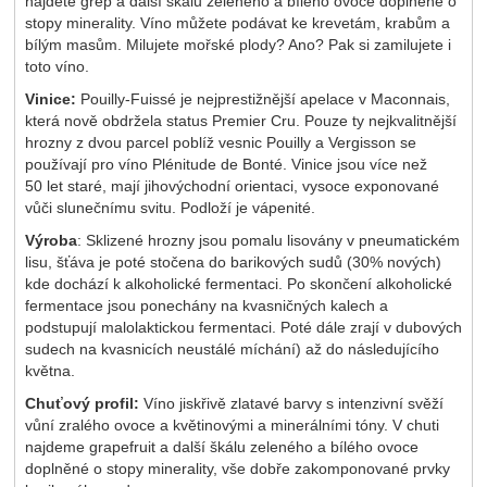
najdete grep a další škálu zeleného a bílého ovoce doplněné o
stopy minerality. Víno můžete podávat ke krevetám, krabům a
bílým masům. Milujete mořské plody? Ano? Pak si zamilujete i
toto víno.
Vinice:
Pouilly-Fuissé je nejprestižnější apelace v Maconnais,
která nově obdržela status Premier Cru. Pouze ty nejkvalitnější
hrozny z dvou parcel poblíž vesnic Pouilly a Vergisson se
používají pro víno Plénitude de Bonté. Vinice jsou více než
50 let staré, mají jihovýchodní orientaci, vysoce exponované
vůči slunečnímu svitu. Podloží je vápenité.
Výroba
: Sklizené hrozny jsou pomalu lisovány v pneumatickém
lisu, šťáva je poté stočena do barikových sudů (30% nových)
kde dochází k alkoholické fermentaci. Po skončení alkoholické
fermentace jsou ponechány na kvasničných kalech a
podstupují malolaktickou fermentaci. Poté dále zrají v dubových
sudech na kvasnicích neustálé míchání) až do následujícího
května.
Chuťový profil:
Víno jiskřivě zlatavé barvy s intenzivní svěží
vůní zralého ovoce a květinovými a minerálními tóny. V chuti
najdeme grapefruit a další škálu zeleného a bílého ovoce
doplněné o stopy minerality, vše dobře zakomponované prvky