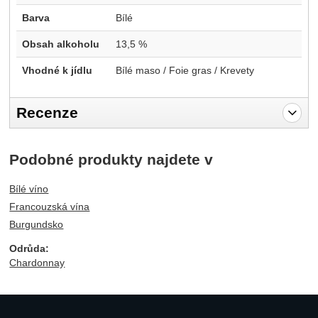
Barva
Bílé
Obsah alkoholu
13,5 %
Vhodné k jídlu
Bílé maso / Foie gras / Krevety
Recenze
Pro vkládání recenzí je nutné se přihlásit.
Podobné produkty najdete v
Recenze
Bílé víno
Nebyla přidána žádná recenze.
Francouzská vína
Burgundsko
Odrůda:
Chardonnay