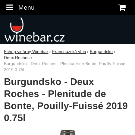
Menu
K
Eshop vinárny Winebar
Francouzská vína
Burgundsko
Deux Roches
Burgundsko - Deux Roches - Plenitude de Bonte, Pouilly-Fuissé
2019 0.75l
Burgundsko - Deux
Roches - Plenitude de
Bonte, Pouilly-Fuissé 2019
0.75l
Fotografie