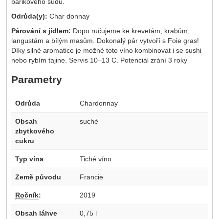
barikového sudu.
Odrůda(y):
Char donnay
Párování s jídlem:
Dopo ručujeme ke krevetám, krabům,
langustám a bílým masům. Dokonalý pár vytvoří s Foie gras!
Díky silné aromatice je možné toto víno kombinovat i se sushi
nebo rybím tajine. Servis 10–13 C. Potenciál zrání 3 roky
Parametry
Odrůda
Chardonnay
Obsah
suché
zbytkového
cukru
Typ vína
Tiché víno
Země původu
Francie
Ročník
:
2019
Obsah láhve
0,75 l