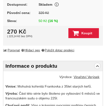
Produkt je skladem u wineba
Dostupnost:
Skladem
Zobrazit více
Původní cena:
320
Kč
Sleva:
50
Kč
(
16
%)
270
Kč
Koupit
(
223,14
Kč
bez DPH)
Porovnat
Hlídací pes
Položit dotaz prodejci
Informace o produktu
Výrobce:
Vinařství Verýsek
Vinice:
Mohutná kořenitá Frankovka z 35let starých keřů.
Výroba:
Část této série bylo školeno po vylisování 6 měsíců ve
francouzském sudu o objemu 225l.
Chuťový profil:
Víno s krásnými ovocnými podtóny černých