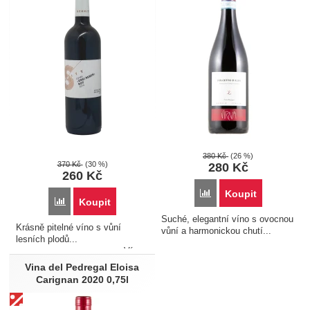
380
Kč
(26 %)
370
Kč
(30 %)
280
Kč
260
Kč
Porovnat
Koupit
Porovnat
Koupit
Suché, elegantní víno s ovocnou
Krásně pitelné víno s vůní
vůní a harmonickou chutí...
lesních plodů...
Víno
je též možné zakoupit v rámci
Vina del Pedregal Eloisa
zvýhodněného balíčku 5+1
Carignan 2020 0,75l
zdarma