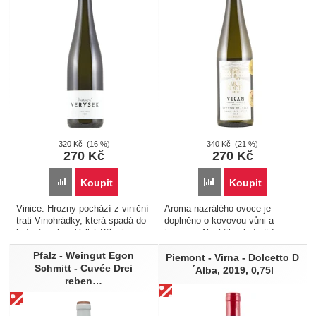
320
Kč
(16 %)
340
Kč
(21 %)
270
Kč
270
Kč
Porovnat
Porovnat
Koupit
Koupit
Vinice: Hrozny pochází z viniční
Aroma nazrálého ovoce je
trati Vinohrádky, která spadá do
doplněno o kovovou vůni a
katastru obce Velké Bílovice.
jemnou ušlechtilou botrytidu.
Výroba: Fermentace hroznů i
Víno je nádherně pitelné a
Pfalz - Weingut Egon
následné zrání probíhalo v 500
perfektně doplní candáta na
Piemont - Virna - Dolcetto D
Schmitt - Cuvée Drei
litrových francouzských
kmíně. Kupte a dejte nám vědět,
´Alba, 2019, 0,75l
reben…
dubových sudech (8…
jak Vám chutná. Je to edice…