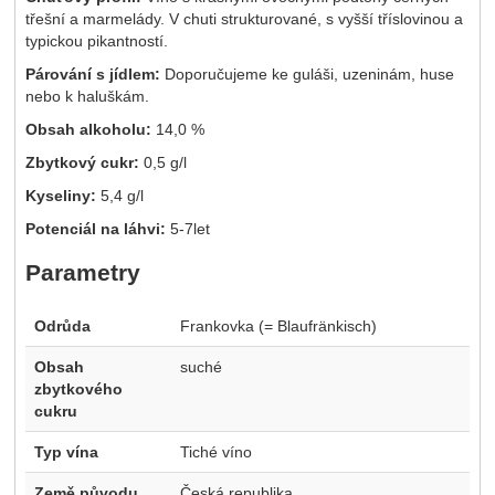
třešní a marmelády. V chuti strukturované, s vyšší tříslovinou a
typickou pikantností.
Párování s jídlem:
Doporučujeme ke guláši, uzeninám, huse
nebo k haluškám.
Obsah alkoholu:
14,0 %
Zbytkový cukr:
0,5 g/l
Kyseliny:
5,4 g/l
Potenciál na láhvi:
5-7let
Parametry
Odrůda
Frankovka (= Blaufränkisch)
Obsah
suché
zbytkového
cukru
Typ vína
Tiché víno
Země původu
Česká republika