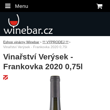
Menu
K
Eshop vinárny Winebar
!!! VÝPRODEJ !!!
Vinařství Verýsek - Frankovka 2020 0,75l
Vinařství Verýsek -
Frankovka 2020 0,75l
Fotografie