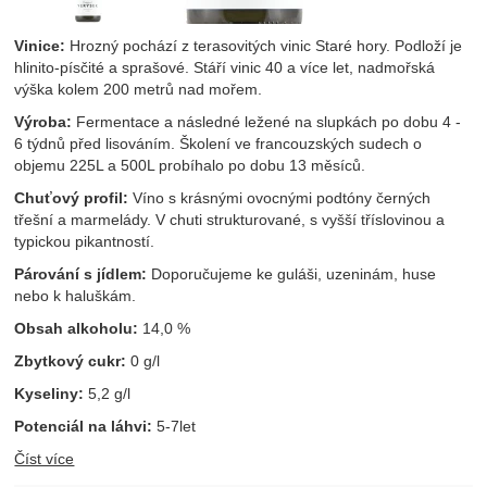
Vinice:
Hrozný pochází z terasovitých vinic Staré hory. Podloží je
hlinito-písčité a sprašové. Stáří vinic 40 a více let, nadmořská
výška kolem 200 metrů nad mořem.
Výroba:
Fermentace a následné ležené na slupkách po dobu 4 -
6 týdnů před lisováním. Školení ve francouzských sudech o
objemu 225L a 500L probíhalo po dobu 13 měsíců.
Chuťový profil:
Víno s krásnými ovocnými podtóny černých
třešní a marmelády. V chuti strukturované, s vyšší tříslovinou a
typickou pikantností.
Párování s jídlem:
Doporučujeme ke guláši, uzeninám, huse
nebo k haluškám.
Obsah alkoholu:
14,0 %
Zbytkový cukr:
0 g/l
Kyseliny:
5,2 g/l
Potenciál na láhvi:
5-7let
Číst více