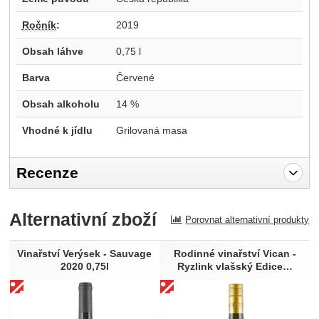
Ročník
:
2019
Obsah láhve
0,75 l
Barva
Červené
Obsah alkoholu
14 %
Vhodné k jídlu
Grilovaná masa
Recenze
Pro vkládání recenzí je nutné se přihlásit.
Alternativní zboží
Porovnat alternativní produkty
Recenze
Nebyla přidána žádná recenze.
Vinařství Verýsek - Sauvage
Rodinné vinařství Vican -
2020 0,75l
Ryzlink vlašský Edice…