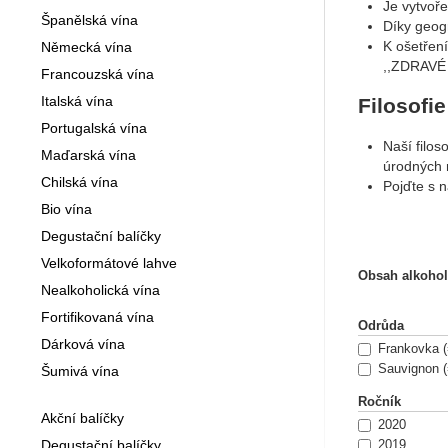
Je vytvoř
Španělská vína
Díky geogr
K ošetření
Německá vína
,,ZDRAVÉ 
Francouzská vína
Italská vína
Filosofie
Portugalská vína
Naší filos
Maďarská vína
úrodných 
Chilská vína
Pojďte s 
Bio vína
Historie
Degustační balíčky
Velkoformátové lahve
Filtrov
Dávná his
Obsah alkohol
Nealkoholická vína
dalším gen
Začínali j
Fortifikovaná vína
Odrůda
Dárková vína
Frankovka (
Půda
Sauvignon (
Šumivá vína
Je vytvoř
Ročník
Díky geogr
Akční balíčky
2020
K ošetření
Degustační balíčky
2019