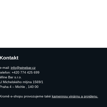
vka 2020 0,75l' k porovnání
Kontakt
e-mail:
info@winebar.cz
telefon: +420 774 425 699
Wine Bar s.r.o.
U Michelského mlýna 1569/1
Praha 4 – Michle
,
140 00
Kromě e-shopu provozujeme také
kamennou vinárnu a projdenu.