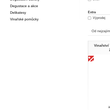
,,ZDRAVÉ 
Degustace a akce
Filosofie
Delikatesy
Extra
Výprodej
Vinařské pomůcky
Naší filos
úrodných 
Od nejzajím
Pojďte s 
Produk
Vinařství