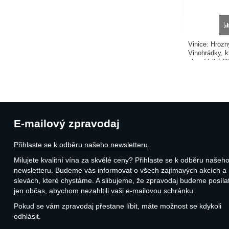
Vinice: Hrozny
Vinohrádky, k
obce Velké Bí
Fermentace hr
probíhalo v 50
francouzskýc
E-mailový zpravodaj
Přihlaste se k odběru našeho newsletteru
.
Milujete kvalitní vína za skvělé ceny? Přihlaste se k odběru našeh
newsletteru. Budeme vás informovat o všech zajímavých akcích a
slevách, které chystáme. A slibujeme, že zpravodaj budeme posíla
jen občas, abychom nezahltili vaši e-mailovou schránku.
Pokud se vám zpravodaj přestane líbit, máte možnost se kdykoli
odhlásit.