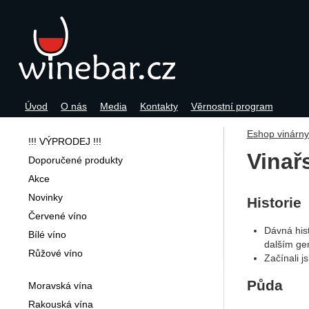
Úvod
O nás
Media
Kontakty
Věrnostní program
Navigace
Eshop vinárn
!!! VÝPRODEJ !!!
Vinař
Doporučené produkty
Akce
Novinky
Historie
Červené víno
Dávná his
Bílé víno
dalším gen
Růžové víno
Začínali j
Půda
Moravská vína
Rakouská vína