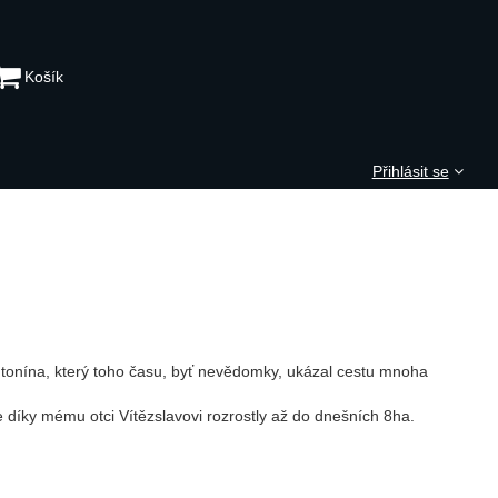
Košík
Přihlásit se
ntonína, který toho času, byť nevědomky, ukázal cestu mnoha
 díky mému otci Vítězslavovi rozrostly až do dnešních 8ha.