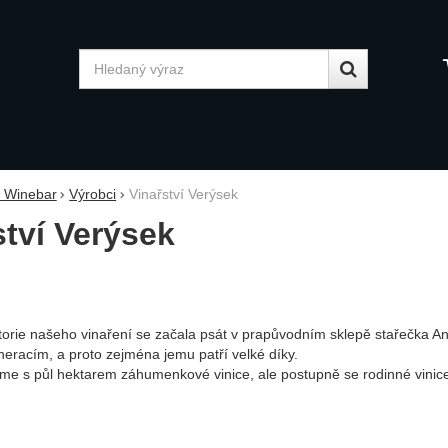
Vyhledávání
y Winebar
Výrobci
Vinařství Verýsek
ství Verýsek
torie našeho vinaření se začala psát v prapůvodním sklepě stařečka A
eracím, a proto zejména jemu patří velké díky.
sme s půl hektarem záhumenkové vinice, ale postupně se rodinné vinice