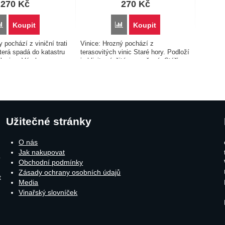
270
Kč
270
Kč
Přidat 'Vinařství Verýsek - Sauvage 2020 0,75l' k porovnání
Přidat 'Vinařství Verýsek - Franko
Koupit
Koupit
 pochází z viniční trati
Vinice: Hrozný pochází z
terá spadá do katastru
terasovitých vinic Staré hory. Podloží
lovice. Výroba:
je hlinito-písčité a sprašové. Stáří
oznů i následné zrání
vinic 40 a více let, nadmořská výška
0 litrových
kolem 200 metrů nad mořem.
h dubových sudech (8…
Výroba: Fermentace a následné…
Užitečné stránky
O nás
Jak nakupovat
o
Obchodní podmínky
Zásady ochrany osobních údajů
t
Media
Vinařský slovníček