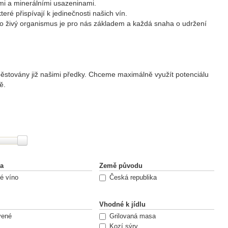
mi a minerálními usazeninami.
é přispívají k jedinečnosti našich vín.
ako živý organismus je pro nás základem a každá snaha o udržení
y pěstovány již našimi předky. Chceme maximálně využít potenciálu
ě.
ntonína, který toho času, byť nevědomky, ukázal cestu mnoha
 díky mému otci Vítězslavovi rozrostly až do dnešních 8ha.
na
Země původu
é víno
Česká republika
mi a minerálními usazeninami.
Vhodné k jídlu
é přispívají k jedinečnosti našich vín.
vené
Grilovaná masa
ako živý organismus je pro nás základem a každá snaha o udržení
Kozí sýry