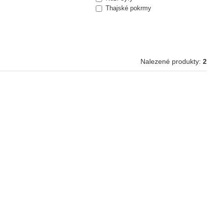
Thajské pokrmy
y pěstovány již našimi předky. Chceme maximálně využít potenciálu
ě.
Nalezené produkty:
2