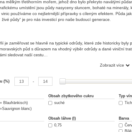
ena mělkým třetihorním mořem, jehož dno bylo překryto navátými půda
afickému umístění jsou půdy nasyceny sluncem, bohaté na minerály, kter
 vinic používáme co nejšetrnější přípravky s cíleným efektem. Půda j
živé půdy“ je pro nás investicí pro naše budoucí generace.
ofií je zaměřovat se hlavně na typické odrůdy, které zde historicky byl
moravských půd s důrazem na vhodný výběr odrůdy a dané viniční trat
námi sledovat naší cestu…
Zobrazit více
ání podle parametrů
torie našeho vinaření se začala psát v prapůvodním sklepě stařečka A
-
u (%)
eracím, a proto zejména jemu patří velké díky.
sme s půl hektarem záhumenkové vinice, ale postupně se rodinné vinice
Obsah zbytkového cukru
Typ ví
= Blaufränkisch)
suché
Tich
=Sauvignon blanc)
ena mělkým třetihorním mořem, jehož dno bylo překryto navátými půda
Obsah láhve (l)
Barva
afickému umístění jsou půdy nasyceny sluncem, bohaté na minerály, kter
0,75
Čer
 vinic používáme co nejšetrnější přípravky s cíleným efektem. Půda j
Bílé