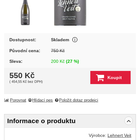
Produkt je skladem u wineba
Dostupnost:
Skladem
Zobrazit více
Původní cena:
750
Kč
Sleva:
200
Kč
(
27
%)
550
Kč
Koupit
(
454,55
Kč
bez DPH)
Porovnat
Hlídací pes
Položit dotaz prodejci
Informace o produktu
Výrobce:
Lehnert Veit