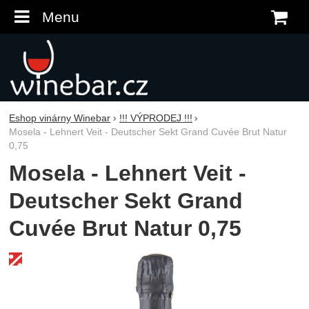
Menu
K
Eshop vinárny Winebar
!!! VÝPRODEJ !!!
Mosela - Lehnert Veit - Deutscher Sekt Grand Cuvée Brut Natur
0,75
Mosela - Lehnert Veit -
Deutscher Sekt Grand
Cuvée Brut Natur 0,75
Fotografie