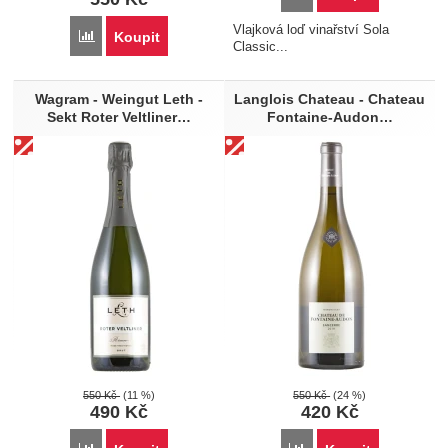
Vlajková loď vinařství Sola
Porovnat
Koupit
Classic...
Wagram - Weingut Leth -
Langlois Chateau - Chateau
Sekt Roter Veltliner…
Fontaine-Audon…
550
Kč
(11 %)
550
Kč
(24 %)
490
Kč
420
Kč