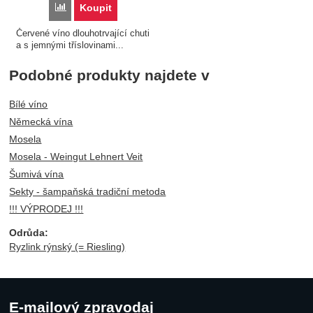
Porovnat
Koupit
Červené víno dlouhotrvající chuti
a s jemnými tříslovinami...
Podobné produkty najdete v
Bílé víno
Německá vína
Mosela
Mosela - Weingut Lehnert Veit
Šumivá vína
Sekty - šampaňská tradiční metoda
!!! VÝPRODEJ !!!
Odrůda:
Ryzlink rýnský (= Riesling)
E-mailový zpravodaj