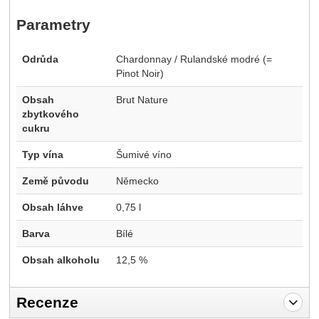
Parametry
Odrůda
Chardonnay / Rulandské modré (=
Pinot Noir)
Obsah
Brut Nature
zbytkového
cukru
Typ vína
Šumivé víno
Země původu
Německo
Obsah láhve
0,75 l
Barva
Bílé
Obsah alkoholu
12,5 %
Recenze