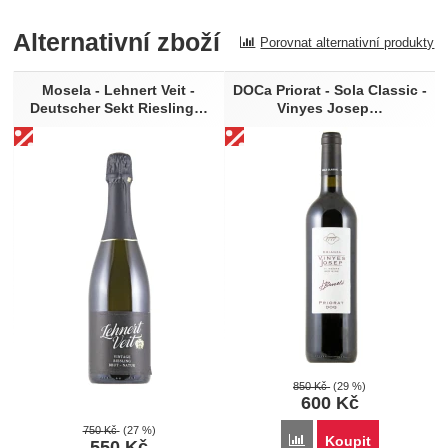
Pro vkládání recenzí je nutné se přihlásit.
Alternativní zboží
Porovnat alternativní produkty
Recenze
Nebyla přidána žádná recenze.
Mosela - Lehnert Veit -
DOCa Priorat - Sola Classic -
Deutscher Sekt Riesling…
Vinyes Josep…
850
Kč
(29 %)
600
Kč
750
Kč
(27 %)
Porovnat
Koupit
550
Kč