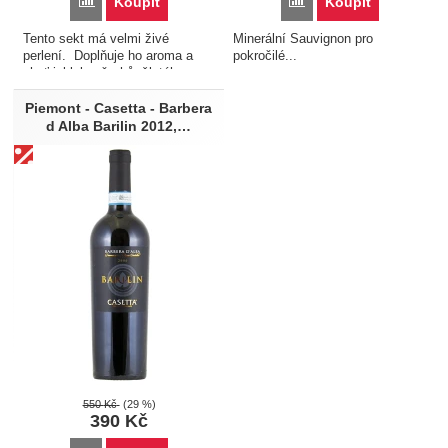
Porovnat
Porovnat
Koupit
Koupit
Tento sekt má velmi živé
Minerální Sauvignon pro
perlení. Doplňuje ho aroma a
pokročilé...
chuť jablek, ořechů, žlutého a
červeného ovoce. Jemné, lehké,
elegantní a zároveň i krémové s
Piemont - Casetta - Barbera
pěknou kyselinkou. Vyráběn
d Alba Barilin 2012,…
tradiční champagne…
550
Kč
(29 %)
390
Kč