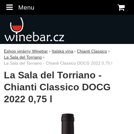
Menu
K
Eshop vinárny Winebar
Italská vína
Chianti Classico
La Sala del Torriano
La Sala del Torriano - Chianti Classico DOCG 2022 0,75 l
La Sala del Torriano -
Chianti Classico DOCG
2022 0,75 l
Fotografie