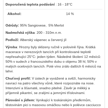
Doporučená teplota podávání
: 16 - 18°C
Alkohol
:
14 %
Odrůdy:
95% Sangiovese, 5% Merlot
Nadmořská výška
: 200 - 310m.n.m.
Podloží:
Alberský vápenec a červený jíl
Výroba
: Hrozny byly sklizeny ručně v polovině října. Krátká
macerace v nerezových tancích při kontrolované teplotě
nepřesahující 25°C- jeden týden. Následné školení 12 měsíců:
50% v sudech z francouzského dubu o objemu 38 hl, 50% v
malých ocelových tancích. Poté víno zrálo dalších 6 měsíců na
lahvi.
Chuťový profil:
V ústech je vyvážené a svěží, harmonicky
navrací na patro všechny vůně, které rozpoznáte na nose.
Intenzivní a šťavnaté, snadno pitelné. Závěr je měkký a
příjemně pikantní, se zralými a jemnými tříslovinami.
Párování s jídlem:
Vynikající k toskánským předkrmům,
těstovinám pici s masovou omáčkou nebo k polévce cacciucco