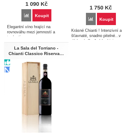
1 090
Kč
1 750
Kč
Porovnat
Koupit
Porovnat
Koupit
Elegantní víno hrající na
Krásné Chianti ! Intenzivní a
rovnováhu mezi jemností a
šťavnaté, snadno pitelné...v
tvrdostí...
dárkové dřevěné krabici
La Sala del Torriano -
Chianti Classico Riserva…