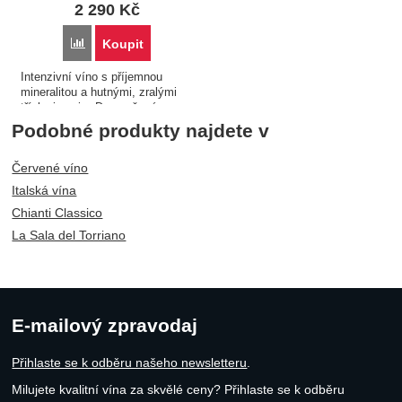
2 290
Kč
Porovnat
Koupit
Intenzivní víno s příjemnou
mineralitou a hutnými, zralými
tříslovinami... Doporučená
teplota podávání : 16 - 18°C
Podobné produkty najdete v
Alkohol: 14 %
Červené víno
Italská vína
Chianti Classico
La Sala del Torriano
E-mailový zpravodaj
Přihlaste se k odběru našeho newsletteru
.
Milujete kvalitní vína za skvělé ceny? Přihlaste se k odběru