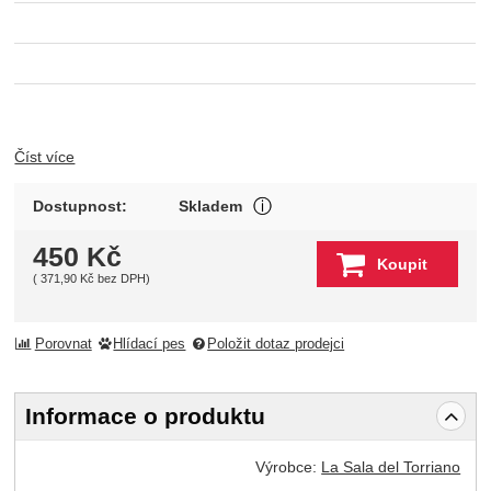
Číst více
Produkt je skladem u wineba
Dostupnost:
Skladem
Zobrazit více
450
Kč
Koupit
(
371,90
Kč
bez DPH)
Porovnat
Hlídací pes
Položit dotaz prodejci
Informace o produktu
Výrobce:
La Sala del Torriano