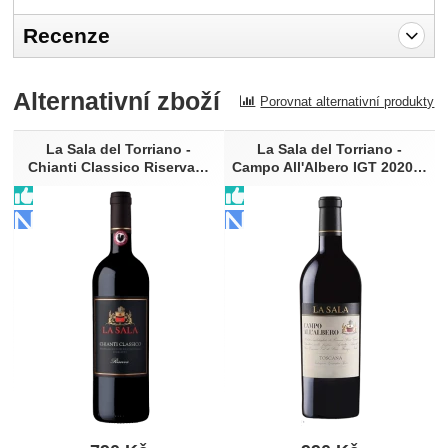
Recenze
Pro vkládání recenzí je nutné se přihlásit.
Alternativní zboží
Porovnat alternativní produkty
Recenze
Nebyla přidána žádná recenze.
La Sala del Torriano -
La Sala del Torriano -
Chianti Classico Riserva…
Campo All'Albero IGT 2020…