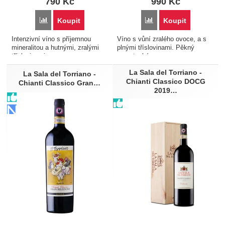
790
Kč
990
Kč
Porovnat
Porovnat
Koupit
Koupit
Intenzivní víno s příjemnou
Víno s vůní zralého ovoce, a s
mineralitou a hutnými, zralými
plnými tříslovinami. Pěkný
tříslovinami...
supertoskánec...
La Sala del Torriano -
La Sala del Torriano -
Chianti Classico DOCG
Chianti Classico Gran…
2019…