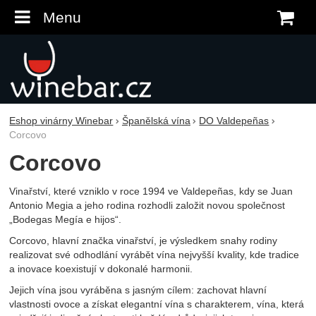
Menu
K
Eshop vinárny Winebar
Španělská vína
DO Valdepeñas
Corcovo
Corcovo
Vinařství, které vzniklo v roce 1994 ve
Valdepeñas, kdy se Juan
Antonio Megia a jeho rodina rozhodli založit novou společnost
„Bodegas Megía e hijos“.
Corcovo, hlavní značka vinařství, je výsledkem snahy rodiny
realizovat své odhodlání vyrábět vína nejvyšší kvality, kde tradice
a inovace koexistují v dokonalé harmonii.
Jejich vína jsou vyráběna s jasným cílem: zachovat hlavní
vlastnosti ovoce a získat elegantní vína s charakterem, vína, která