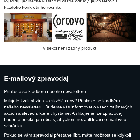
vyjadřují jedinečné vlastnosti každé odrůdy, jejich terroir a
každého konkrétního ročníku.
V sekci není žádný produkt.
E-mailový zpravodaj
Přihlaste se k odběru našeho newsletteru
.
Milujete kvalitní vína za skvělé ceny? Přihlaste se k odběru
našeho newsletteru. Budeme vás informovat o všech zajímavých
akcích a slevách, které chystáme. A slibujeme, že zpravodaj
budeme posílat jen občas, abychom nezahltili vaši e-mailovou
schránku.
Pokud se vám zpravodaj přestane líbit, máte možnost se kdykoli