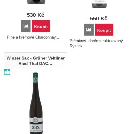
530
Kč
550
Kč
Přidat 'Kamptal - Winzer Sax - Chardonnay barrique 2024 &q
Koupit
Přidat 'Kamptal - Winze
Koupit
Plné a krémové Chardonnay...
Prémiový ,dobře strukturovaný
Ryzlink...
Winzer Sax - Grüner Veltliner
Ried Thal DAC…