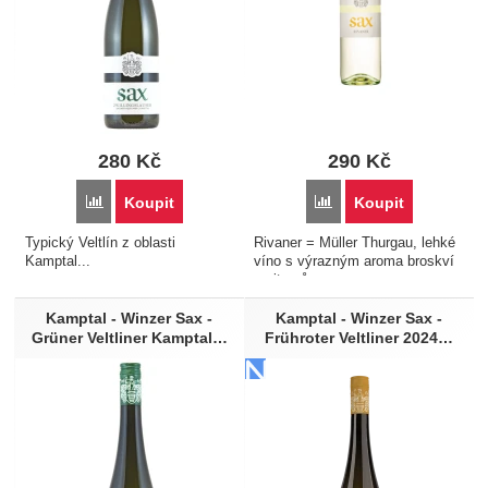
Vegetariánské pokrmy
Vepřové
280
Kč
290
Kč
Přidat 'Kamptal - Winzer Sax - Grüner Veltliner Zwillingsla
Přidat 'Kamptal - Winzer
Koupit
Koupit
Typický Veltlín z oblasti
Rivaner = Müller Thurgau, lehké
Kamptal...
víno s výrazným aroma broskví
a citrusů.
Kamptal - Winzer Sax -
Kamptal - Winzer Sax -
Grüner Veltliner Kamptal…
Frühroter Veltliner 2024…