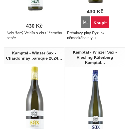
430
Kč
Přidat 'Kamptal - Winze
Koupit
430
Kč
Nabušený Veltlín s chutí černého
Prémiový plný Ryzlink
pepře...
německého stylu...
Kamptal - Winzer Sax -
Kamptal - Winzer Sax -
Riesling Käferberg
Chardonnay barrique 2024…
Kamptal…