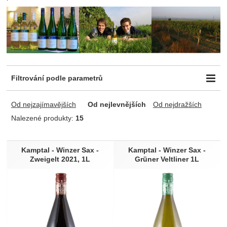
Filtrování podle parametrů
Cena (Kč)
Odrůda
Obsah zbytkového cukru
-
Od nejzajímavějších
Od nejlevnějších
Od nejdražších
Chardonnay
suché
Müller Thurgau
Nalezené produkty:
15
Ryzlink rýnský (= Riesling)
Produkty
Obsah alkoholu (%)
Sauvignon (=Sauvignon blanc)
Kamptal - Winzer Sax -
Kamptal - Winzer Sax -
-
Veltlínské zelené
Zweigelt 2021, 1L
Grüner Veltliner 1L
Zweigeltrebe
Typ vína
Země původu
Žlutý Muškát
Tiché víno
Rakousko
Ročník
Obsah láhve (l)
neročníkové
0,75