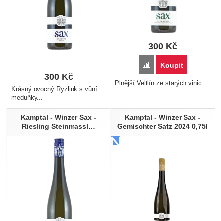
300
Kč
Přidat 'Kamptal -Winzer
Koupit
300
Kč
Plnější Veltlín ze starých vinic...
Krásný ovocný Ryzlink s vůní
meduňky...
Kamptal - Winzer Sax -
Kamptal - Winzer Sax -
Riesling Steinmassl…
Gemischter Satz 2024 0,75l