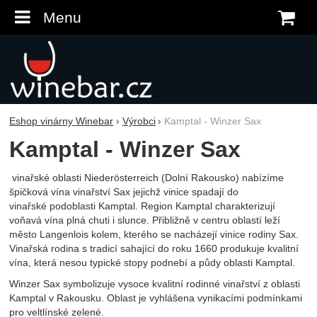
Menu
K
Eshop vinárny Winebar
Výrobci
Kamptal - Winzer Sax
Kamptal - Winzer Sax
vinařské oblasti Niederösterreich (Dolní Rakousko) nabízíme
špičková vína vinařství Sax jejichž vinice spadají do
vinařské podoblasti Kamptal. Region Kamptal charakterizují
voňavá vína plná chuti i slunce. Přibližně v centru oblastí leží
město Langenlois kolem, kterého se nacházejí vinice rodiny Sax.
Vinařská rodina s tradicí sahající do roku 1660 produkuje kvalitní
vína, která nesou typické stopy podnebí a půdy oblasti Kamptal.
Winzer Sax symbolizuje vysoce kvalitní rodinné vinařství z oblasti
Kamptal v Rakousku. Oblast je vyhlášena vynikacími podmínkami
pro veltlínské zelené.