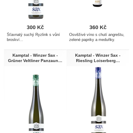
300
Kč
360
Kč
Šťavnatý suchý Ryzlink s vůní
Osvěživé víno s chutí angreštu,
broskví...
zelené papriky a meduňky.
Kamptal - Winzer Sax -
Kamptal - Winzer Sax -
Grüner Veltliner Panzaun…
Riesling Loiserberg…