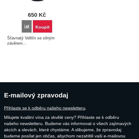
650
Kč
Přidat 'Winzer Sax - Grüner Veltliner Ried Thal DAC Reserve
Koupit
Šťavnatý Veltlín se silným
závěrem...
E-mailový zpravodaj
Přihlaste se k odběru našeho newsletteru
.
Milujete kvalitní vína za skvělé ceny? Přihlaste se k odběru
našeho newsletteru. Budeme vás informovat o všech zajímavých
akcích a slevách, které chystáme. A slibujeme, že zpravodaj
budeme posílat jen občas, abychom nezahltili vaši e-mailovou