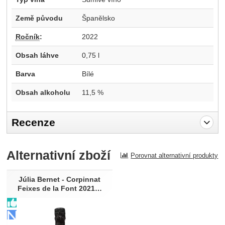
Země původu
Španělsko
Ročník
:
2022
Obsah láhve
0,75 l
Barva
Bílé
Obsah alkoholu
11,5 %
Recenze
Pro vkládání recenzí je nutné se přihlásit.
Alternativní zboží
Porovnat alternativní produkty
Recenze
Nebyla přidána žádná recenze.
Júlia Bernet - Corpinnat
Feixes de la Font 2021…