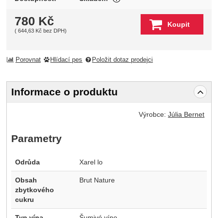
780
Kč
Koupit
(
644,63
Kč
bez DPH)
Porovnat
Hlídací pes
Položit dotaz prodejci
Informace o produktu
Výrobce:
Júlia Bernet
Parametry
Odrůda
Xarel lo
Obsah
Brut Nature
zbytkového
cukru
Typ vína
Šumivé víno