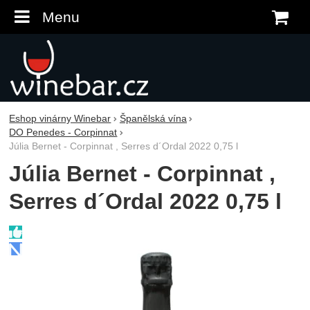
Menu
K
Eshop vinárny Winebar
Španělská vína
DO Penedes - Corpinnat
Júlia Bernet - Corpinnat , Serres d´Ordal 2022 0,75 l
Júlia Bernet - Corpinnat ,
Serres d´Ordal 2022 0,75 l
Fotografie