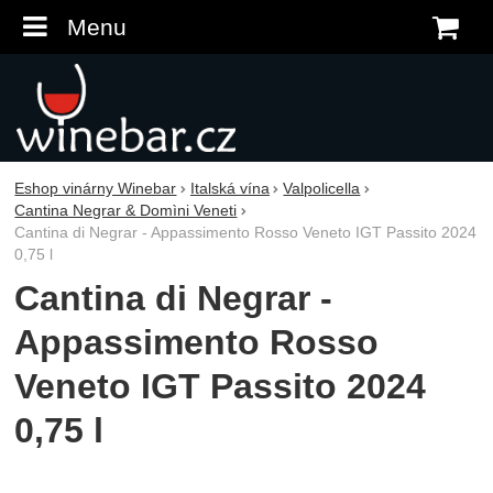
Menu
K
Eshop vinárny Winebar
Italská vína
Valpolicella
Cantina Negrar & Domìni Veneti
Cantina di Negrar - Appassimento Rosso Veneto IGT Passito 2024
0,75 l
Cantina di Negrar -
Appassimento Rosso
Veneto IGT Passito 2024
0,75 l
Fotografie