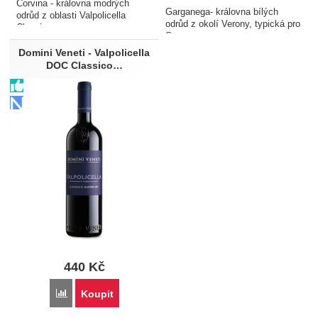
Corvina - královna modrých
Garganega- královna bílých
odrůd z oblasti Valpolicella
odrůd z okolí Verony, typická pro
Classica
Soave
Domini Veneti - Valpolicella
DOC Classico…
440
Kč
Porovnat
Koupit