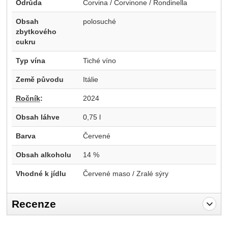
Odrůda
Corvina / Corvinone / Rondinella
Obsah
polosuché
zbytkového
cukru
Typ vína
Tiché víno
Země původu
Itálie
Ročník
:
2024
Obsah láhve
0,75 l
Barva
Červené
Obsah alkoholu
14 %
Vhodné k jídlu
Červené maso / Zralé sýry
Recenze
Pro vkládání recenzí je nutné se přihlásit.