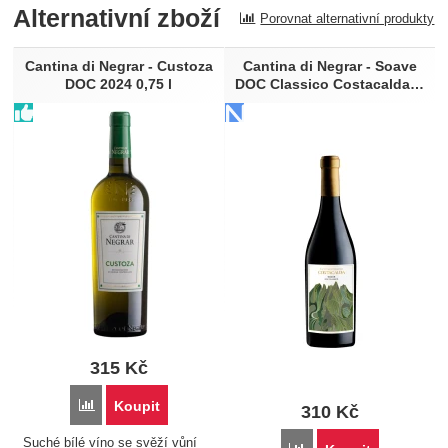
Alternativní zboží
Porovnat alternativní produkty
Recenze
Nebyla přidána žádná recenze.
Cantina di Negrar - Custoza
Cantina di Negrar - Soave
DOC 2024 0,75 l
DOC Classico Costacalda…
315
Kč
Porovnat
Koupit
310
Kč
Suché bílé víno se svěží vůní