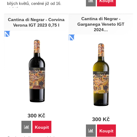
Porovnat
Koupit
bílých květů, ceněné již od 16.
století
Cantina di Negrar -
Cantina di Negrar - Corvina
Garganega Veneto IGT
Verona IGT 2023 0,75 l
2024…
300
Kč
300
Kč
Porovnat
Koupit
Porovnat
Koupit