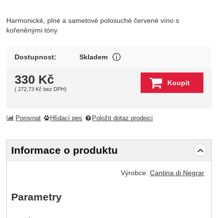
Harmonické, plné a sametové polosuché červené víno s
kořeněnými tóny
Produkt je skladem u wineba
Dostupnost:
Skladem
Zobrazit více
330
Kč
Koupit
(
272,73
Kč
bez DPH)
Porovnat
Hlídací pes
Položit dotaz prodejci
Informace o produktu
Výrobce:
Cantina di Negrar
Parametry