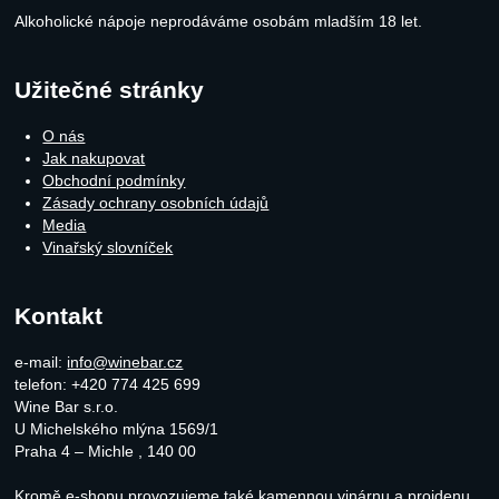
Alkoholické nápoje neprodáváme osobám mladším 18 let.
Užitečné stránky
O nás
Jak nakupovat
Obchodní podmínky
Zásady ochrany osobních údajů
Media
Vinařský slovníček
Kontakt
e-mail:
info@winebar.cz
telefon: +420 774 425 699
Wine Bar s.r.o.
U Michelského mlýna 1569/1
Praha 4 – Michle
,
140 00
Kromě e-shopu provozujeme také
kamennou vinárnu a projdenu.