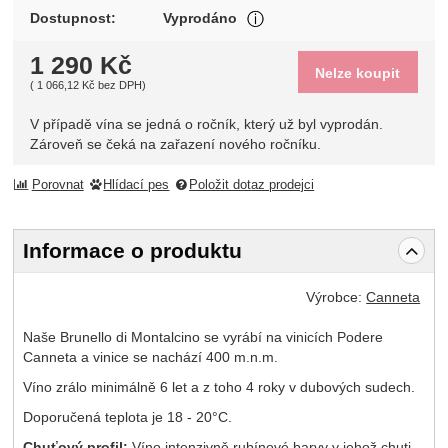
V případě vína se jedná o 
Dostupnost:
Vyprodáno
Zobrazit více
1 290
Kč
Nelze koupit
(
1 066,12
Kč
bez DPH)
V případě vína se jedná o ročník, který už byl vyprodán.
Zároveň se čeká na zařazení nového ročníku.
Porovnat
Hlídací pes
Položit dotaz prodejci
Informace o produktu
Výrobce:
Canneta
Naše Brunello di Montalcino se vyrábí na vinicích Podere
Canneta a vinice se nachází 400 m.n.m.
Víno zrálo minimálně 6 let a z toho 4 roky v dubových sudech.
Doporučená teplota je 18 - 20°C.
Chuťový profil:
Víno intenzivně rubínové barvy v jehož chuti