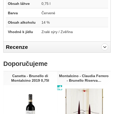
Obsah láhve
0,75 l
Barva
Červené
Obsah alkoholu
14 %
Vhodné k jídlu
Zralé sýry / Zvěřina
Recenze
Pro vkládání recenzí je nutné se přihlásit.
Doporučujeme
Recenze
Nebyla přidána žádná recenze.
Canetta - Brunello di
Montalcino - Claudia Ferrero
Montalcino 2019 0,75l
- Brunello Riserva…