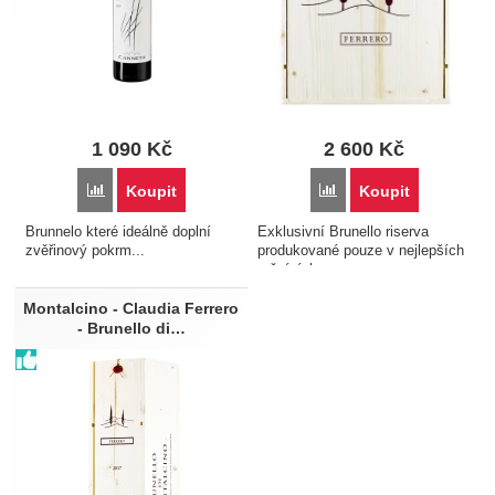
1 090
Kč
2 600
Kč
Porovnat
Porovnat
Koupit
Koupit
Brunnelo které ideálně doplní
Exklusivní Brunello riserva
zvěřinový pokrm...
produkované pouze v nejlepších
ročnících...
Montalcino - Claudia Ferrero
- Brunello di…