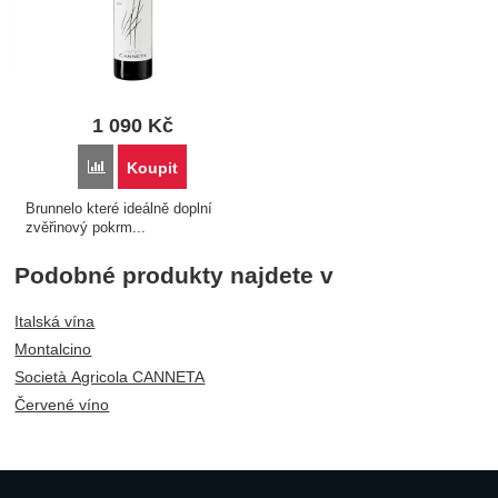
1 090
Kč
Porovnat
Koupit
Brunnelo které ideálně doplní
zvěřinový pokrm...
Podobné produkty najdete v
Italská vína
Montalcino
Società Agricola CANNETA
Červené víno