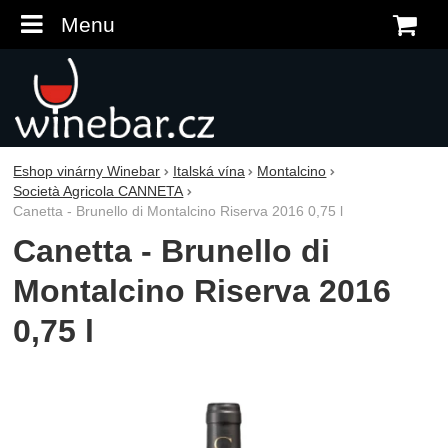
Menu
K
Eshop vinárny Winebar
Italská vína
Montalcino
Società Agricola CANNETA
Canetta - Brunello di Montalcino Riserva 2016 0,75 l
Canetta - Brunello di
Montalcino Riserva 2016
0,75 l
Fotografie