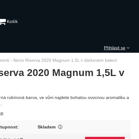
Košík
Přihlásit se
rmenti - Nerio Riserva 2020 Magnum 1,5L v dárkovém balení
Riserva 2020 Magnum 1,5L v
ná rubínová barva, ve vůni najdete bohatou ovocnou aromatiku a
..
ce
Produkt je skladem u winebar.cz. M
tupnost:
Skladem
Zobrazit více