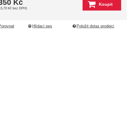
 350
Kč
Koupit
15,70
Kč
bez DPH)
Porovnat
Hlídací pes
Položit dotaz prodejci
ledující