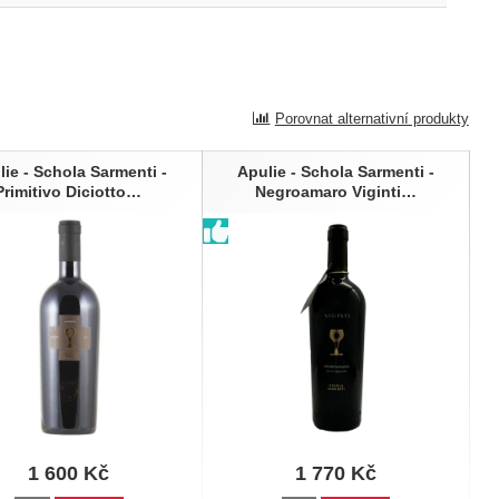
Porovnat alternativní produkty
lie - Schola Sarmenti -
Apulie - Schola Sarmenti -
Primitivo Diciotto…
Negroamaro Viginti…
1 600
Kč
1 770
Kč