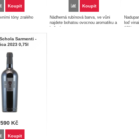
Porovnat
Porovnat
Koupit
Koupit
ivními tóny zralého
Nádherná rubínová barva, ve vůni
Nadupan
najdete bohatou ovocnou aromatiku a
loď vina
koření...
18%...
 Schola Sarmenti -
tica 2023 0,75l
590
Kč
Porovnat
Koupit