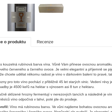
fie
e o produktu
Recenze
s kouzelná rubínová barva vína. Vůně Vám přinese ovocnou aromatiku 
ého červeného a černého ovoce. Je velmi elegantní a příjemně se pij
 že chcete udělat někomu radost je víno v dárkovém balení to pravé, t
zny pro toto víno pochází z přibližně 45 let starých vinic. Vedení révy
sadby je 4500 keřů na hektar s výnosem asi 8 tun z hektaru.
učně sklízené hrozny fermentují v nerezových tancích a následně je v
ěsíců víno odpočívá v lahvi, poté jde do prodeje.
ofil:
Víno má rubínovou barvu. Ve vůni najdeme bohatou ovocnou arom
ého červeného i černého ovoce. Nepůsobí ale nudně!. Je elegantní, p