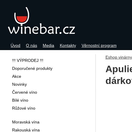
Úvod
O nás
Media
Kontakty
Věrnostní program
Navigace
Eshop vinárn
!!! VÝPRODEJ !!!
Apuli
Doporučené produkty
Akce
dárko
Novinky
Červené víno
Fotogra
Bílé víno
Růžové víno
Moravská vína
Rakouská vína