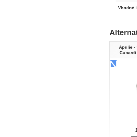
Vhodné k
Alterna
Apulie -
Cubard