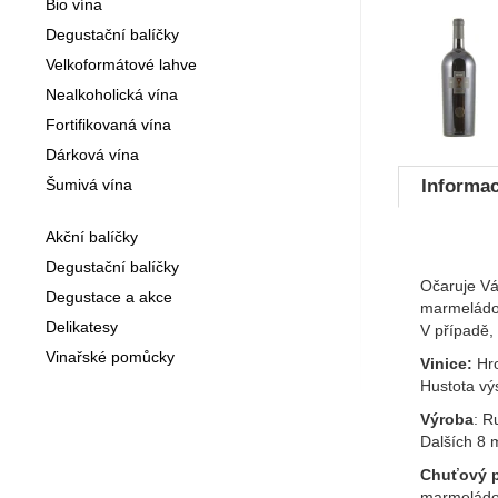
Bio vína
Fotogra
Degustační balíčky
Velkoformátové lahve
Nealkoholická vína
Fortifikovaná vína
Dárková vína
Šumivá vína
Informac
Akční balíčky
Degustační balíčky
Očaruje Vá
Degustace a akce
marmeládov
Delikatesy
V případě,
Vinařské pomůcky
Vinice:
Hro
Hustota vý
Výroba
: R
Dalších 8 m
Chuťový pr
marmeládov