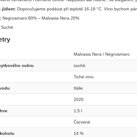
 jídlem:
Doporučujeme podávat při teplotě 16-18 °C. Víno bychom pá
:
Negroamaro 80% – Malvasia Nera 20%
:
Suché
try
Malvasia Nera / Negroamaro
bytkového cukru
suché
Tiché víno
vodu
Itálie
2020
áhve
1,5 l
Červené
lkoholu
14 %