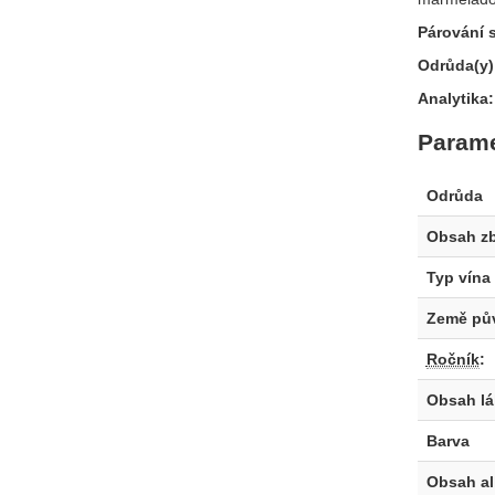
Párování s
Odrůda(y)
Analytika
Parame
Odrůda
Obsah z
Typ vína
Země pů
Ročník
:
Obsah l
Barva
Obsah a