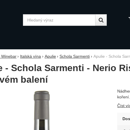
Vyhledávání
y Winebar
Italská vína
Apulie
Schola Sarmenti
Apulie - Schola Sa
e - Schola Sarmenti - Nerio 
vém balení
Nádher
fie
koření.
Číst ví
Dos