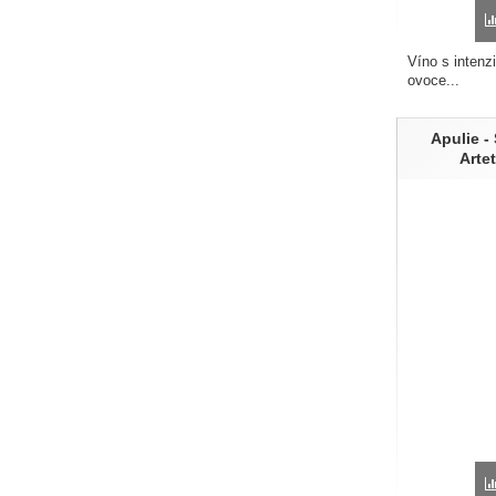
Víno s intenz
ovoce...
Apulie -
Arte