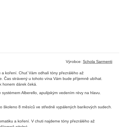
Výrobce:
Schola Sarmenti
a koření. Chuť Vám odhalí tóny přezrálého až
e. Čas strávený u tohoto vína Vám bude příjemně ubíhat.
ak honem dárek čeká.
 je systémem Alberello, apulijským vedením révy na hlavu.
íno školeno 8 měsíců ve středně vypálených barikových sudech.
atiku a koření. V chuti najdeme tóny přezrálého až
říjemně pitelné,