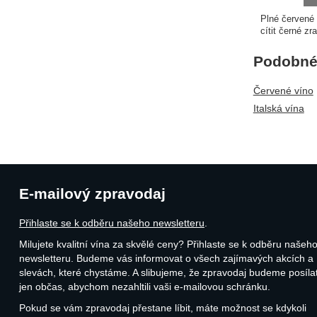
Plné červené 
cítit černé zr
Podobné 
Červené víno
Italská vína
E-mailový zpravodaj
Přihlaste se k odběru našeho newsletteru
.
Milujete kvalitní vína za skvělé ceny? Přihlaste se k odběru našeh
newsletteru. Budeme vás informovat o všech zajímavých akcích a
slevách, které chystáme. A slibujeme, že zpravodaj budeme posíla
jen občas, abychom nezahltili vaši e-mailovou schránku.
Pokud se vám zpravodaj přestane líbit, máte možnost se kdykoli