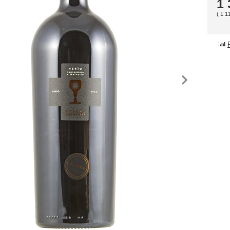
1
(
1 1
edchozí
nás