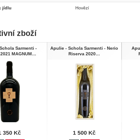
 jídlu
Hovězí
tivní zboží
 Schola Sarmenti -
Apulie - Schola Sarmenti - Nerio
Apu
i 2021 MAGNUM…
Riserva 2020…
1 350
Kč
1 500
Kč