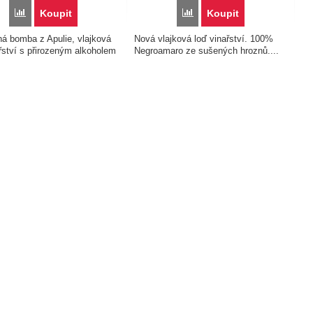
Porovnat
Porovnat
Koupit
Koupit
á bomba z Apulie, vlajková
Nová vlajková loď vinařství. 100%
řství s přirozeným alkoholem
Negroamaro ze sušených hroznů....