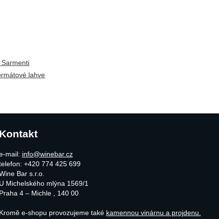
 Sarmenti
ormátové lahve
Kontakt
e-mail:
info@winebar.cz
telefon: +420 774 425 699
Wine Bar s.r.o.
U Michelského mlýna 1569/1
Praha 4 – Michle
,
140 00
Kromě e-shopu provozujeme také
kamennou vinárnu a projdenu.