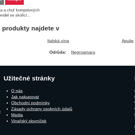
a a chuť kompotových
idel se skořicí...
produkty najdete v
Italská vína
Apulie
Odrůda:
Negroamaro
Užitečné stránky
O nás
Jak nakupovat
o
Obchodní podmínky
Zásady ochrany osobních údajů
t
Media
Vinařský slovníček