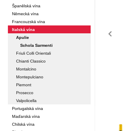
Španělská vína
Německá vína
Francouzská vína
Italská vína
př
Apulie
Schola Sarmenti
Friuli Colli Orientali
Chianti Classico
Montalcino
Montepulciano
Piemont
Prosecco
Valpolicella
Portugalská vína
Maďarská vína
Chilská vína
Fotogra