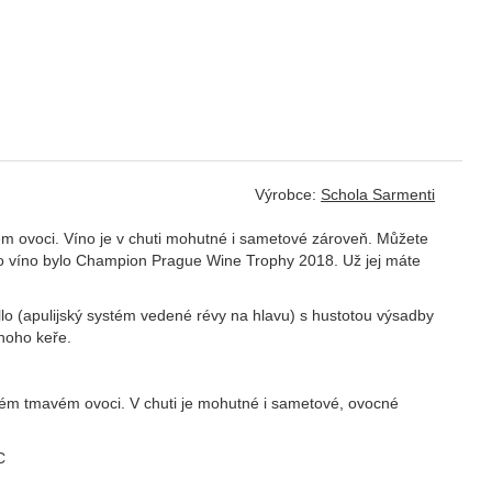
Výrobce:
Schola Sarmenti
m ovoci. Víno je v chuti mohutné i sametové zároveň. Můžete
oto víno bylo Champion Prague Wine Trophy 2018. Už jej máte
lo (apulijský systém vedené révy na hlavu) s hustotou výsadby
noho keře.
lém tmavém ovoci. V chuti je mohutné i sametové, ovocné
C