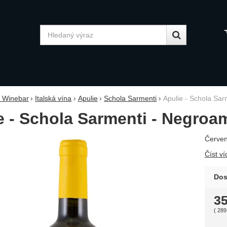
Vyhledávání
y Winebar
Italská vína
Apulie
Schola Sarmenti
Apulie - Schola Sa
e - Schola Sarmenti - Negroa
Červen
fie
Číst ví
Dos
3
(
289