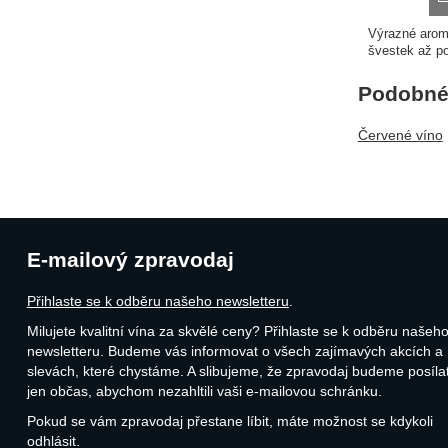
Výrazné arom
švestek až pov
Podobné 
Červené víno
E-mailový zpravodaj
Přihlaste se k odběru našeho newsletteru
.
Milujete kvalitní vína za skvělé ceny? Přihlaste se k odběru našeh
newsletteru. Budeme vás informovat o všech zajímavých akcích a
slevách, které chystáme. A slibujeme, že zpravodaj budeme posíla
jen občas, abychom nezahltili vaši e-mailovou schránku.
Pokud se vám zpravodaj přestane líbit, máte možnost se kdykoli
odhlásit.