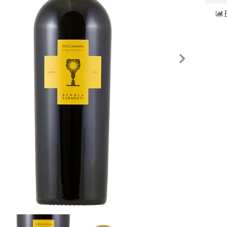
edchozí
nás
fie