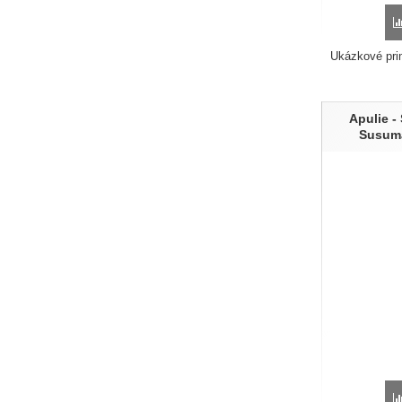
Ukázkové prim
Apulie -
Susuma