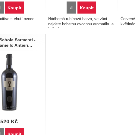
Porovnat
Porovnat
Koupit
Koupit
itivo s chutí ovoce...
Nádherná rubínová barva, ve vůni
Červené
najdete bohatou ovocnou aromatiku a
kv
koření...
Víno
zakoupi
balíčku
 Schola Sarmenti -
niello Antieri…
520
Kč
Porovnat
Koupit