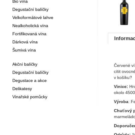
Bio vína
Degustační balíčky
Velkoformátové lahve
Nealkoholická vína
Fortifikovaná vína
Informac
Dárková vína
Šumivá vína
Akční balíčky
Červené ví
cítit ovoc
Degustační balíčky
v košíku?
Degustace a akce
Vinice:
Hro
Delikatesy
okolo 4500
Vinařské pomůcky
Výroba
: F
Chuťový pr
marmeládov
Doporučen
Odrůda:
1