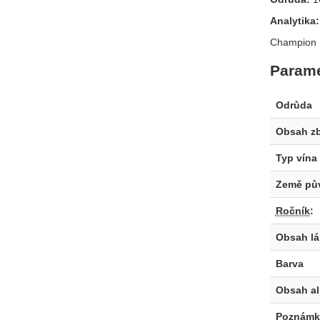
Analytika
Champion 
Parame
Odrůda
Obsah z
Typ vína
Země pů
Ročník
:
Obsah l
Barva
Obsah a
Poznámk