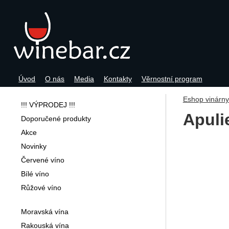
Úvod
O nás
Media
Kontakty
Věrnostní program
Navigace
Eshop vinárn
!!! VÝPRODEJ !!!
Apuli
Doporučené produkty
Akce
Fotogra
Novinky
Červené víno
Bílé víno
Růžové víno
Moravská vína
Rakouská vína