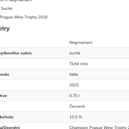
:
Suché
Prague Wine Trophy 2018
try
Negroamaro
bytkového cukru
suché
Tiché víno
vodu
Itálie
2023
áhve
0,75 l
Červené
lkoholu
13,5 %
a/Ocenění
Champion Prague Wine Trophy 