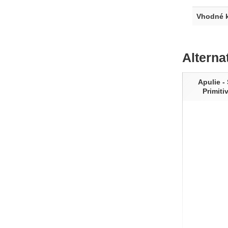
Vhodné k
Alterna
Apulie -
Primiti