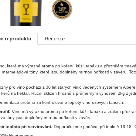
e o produktu
Recenze
no, které má výrazné aroma po koření, kůži, tabáku a přezrálém tmavé
né marmeládové tóny, které jsou doplněny mírnou hořkostí v závěru. T
zny pro víno pochází z 30 let starých vinic vedených systémem Alberel
 keřů na hektar. Ruční sklizeň hroznů s průměrným výnosem 2kg z jed
ermentace probíhá za kontrolované teploty v nerezových tancích.
ofil:
Víno má výrazné aroma po koření, kůži, tabáku a zralém přezrá
é tóny jsou doplněny mírnou hořkostí v závěru.
á teplota při servírování:
Doporučujeme podávat při teplotě 16-18 °
00% Negroamaro