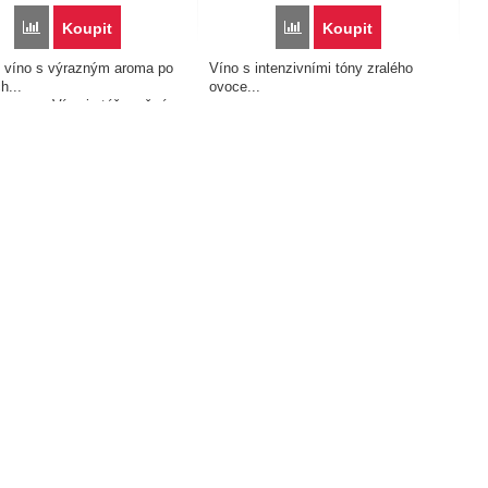
Porovnat
Porovnat
Koupit
Koupit
 víno s výrazným aroma po
Víno s intenzivními tóny zralého
ětinách...
ovoce...
 je též možné
t v rámci zvýhodněného
 5+1 zdarma