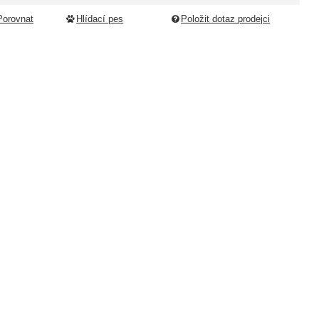
Porovnat
Hlídací pes
Položit dotaz prodejci
ledující