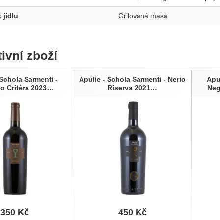
 jídlu
Grilovaná masa
tivní zboží
 Schola Sarmenti -
Apulie - Schola Sarmenti - Nerio
Apu
vo Critèra 2023…
Riserva 2021…
Neg
350
Kč
450
Kč