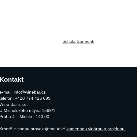
Schola Sarmenti
Kontakt
e-mail:
info@winebar.cz
telefon: +420 774 425 699
Wine Bar s.r.o.
U Michelského mlýna 1569/1
Praha 4 – Michle
,
140 00
Kromě e-shopu provozujeme také
kamennou vinárnu a projdenu.