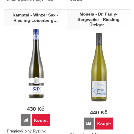
slaností...
Mosela - Dr. Pauly-
Kamptal - Winzer Sax -
Bergweiler - Riesling
Riesling Loiserberg…
Ürziger…
430
Kč
440
Kč
Přidat 'Kamptal - Winzer Sax - Riesling Loiserberg Kamptal
Koupit
Přidat 'Mosela - Dr. Pau
Koupit
Prémiový plný Ryzlink