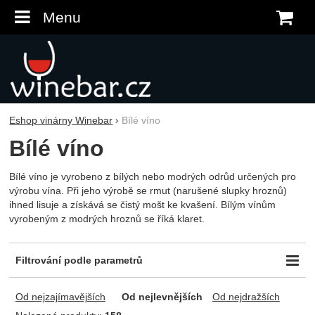
Menu
K
Eshop vinárny Winebar
Bílé víno
Bílé víno
Bílé víno je vyrobeno z bílých nebo modrých odrůd určených pro
výrobu vína. Při jeho výrobě se rmut (narušené slupky hroznů)
ihned lisuje a získává se čistý mošt ke kvašení. Bílým vínům
vyrobeným z modrých hroznů se říká klaret.
Filtrování podle parametrů
Cena (Kč)
Odrůda
Obsah zbytkového cukru
-
Od nejzajímavějších
Od nejlevnějších
Od nejdražších
Alvarinho
suché
Auxerrois
polosuché