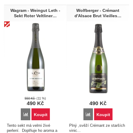
Wagram - Weingut Leth -
Wolfberger - Crémant
Sekt Roter Veltliner…
d'Alsace Brut Vieilles…
550
Kč
(11 %)
490
Kč
490
Kč
Přidat 'Wagram - Weingut Leth - Sekt Roter Veltliner Reserve
Přidat 'Wolfberger - Cré
Koupit
Koupit
Tento sekt má velmi živé
Plný ,svěží Crémant ze starších
perlení. Doplňuje ho aroma a
vinic...