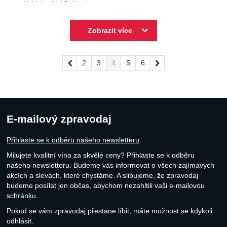
chuť jablek, ořechů, žlutého a
červeného ovoce. Jemné, lehké,
elegantní a zároveň i krémové s
Zobrazit více
pěknou kyselinkou. Vyráběn
tradiční champagne…
předchozí
2
3
4
5
6
následující
E-mailový zpravodaj
Přihlaste se k odběru našeho newsletteru
.
Milujete kvalitní vína za skvělé ceny? Přihlaste se k odběru
našeho newsletteru. Budeme vás informovat o všech zajímavých
akcích a slevách, které chystáme. A slibujeme, že zpravodaj
budeme posílat jen občas, abychom nezahltili vaši e-mailovou
schránku.
Pokud se vám zpravodaj přestane líbit, máte možnost se kdykoli
odhlásit.