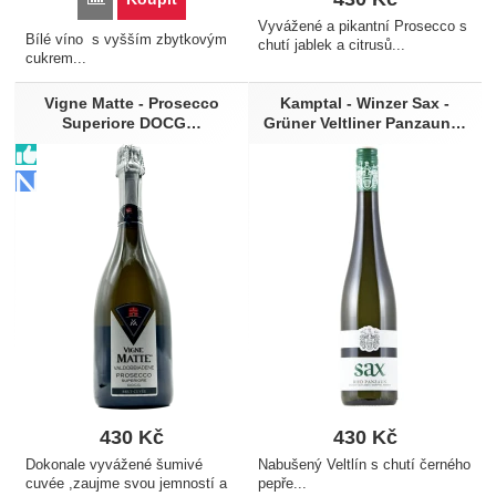
Předkrmy
Vyvážené a pikantní Prosecco s
Ricottová pěna s čerstvou
Bílé víno s vyšším zbytkovým
chutí jablek a citrusů...
bazalkou
cukrem...
Ryba
Vigne Matte - Prosecco
Kamptal - Winzer Sax -
Ryba s aromatickými
Superiore DOCG…
Grüner Veltliner Panzaun…
bylinkami
Rýžové pokrmy
Saláty
Sladkovodní bílé ryby
Smažený telecí řízek
Steak
Sumec
Sushi
Sýry s modrou plísní
Tartar z uzeného pstruha s
rukolou
Těstoviny
430
Kč
430
Kč
Thajské pokrmy
Dokonale vyvážené šumivé
Nabušený Veltlín s chutí černého
Tuňák
cuvée ,zaujme svou jemností a
pepře...