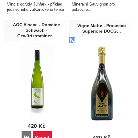
Mauzac
smetanovým celerem
Víno z odrůdy Juhfark - příklad
Minerální Sauvignon pro
Králík
jedinečného vulkanického terroir
pokročilé...
Somló...
Kravské sýry
AOC Alsace - Domaine
Krevety
Vigne Matte - Prosecco
Schwach -
Superiore DOCG…
Krůtí maso
Gewürtztraminer…
Kuře
Losos
Měkký nezrající sýr
Mořské plody
Mušle
Mušle Sv. Jakuba
Omáčky
Ovčí sýry
Ovocný dezert
Paštika
Pečená kachna
Pečené maso
420
Kč
Pikantní pokrmy
430
Kč
Přidat 'AOC Alsace - Domaine Schwach - Gewürtztraminer 20
Koupit