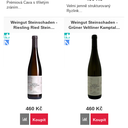
Prémiová Cava s tříletým
Velmi jemně strukturovaný
zráním...
Ryzlink...
Weingut Steinschaden -
Weingut Steinschaden -
Riesling Ried Stein…
Grüner Veltliner Kamptal…
460
Kč
460
Kč
Přidat 'Weingut Steinschaden - Riesling Ried Stein Kamptal 
Přidat 'Weingut Steinsc
Koupit
Koupit