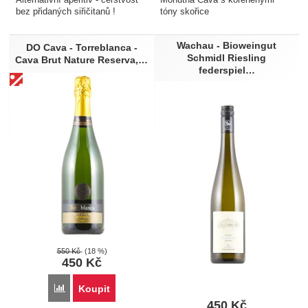
Alternativní aperitiv - čerstvost
Mohutná Cava s kořeněnými
bez přidaných siřičitanů !
tóny skořice
Wachau - Bioweingut
DO Cava - Torreblanca -
Schmidl Riesling
Cava Brut Nature Reserva,…
federspiel…
550
Kč
(18 %)
450
Kč
Přidat 'DO Cava - Torreblanca - Cava Brut Nature Reserva, 0,
Koupit
450
Kč