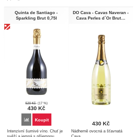
Ústřice
intenzitou...
Vegetariánské pokrmy
Quinta de Santiago -
DO Cava - Cavas Naveran -
Vepřové
Sparkling Brut 0,75l
Cava Perles d´Or Brut…
Zelenina na másle
Zeleninová jídla
Zralé sýry
Arašidy
Lískové oříšky
Kešu oříšky
520
Kč
(17 %)
430
Kč
Přidat 'Quinta de Santiago - Sparkling Brut 0,75l' k porovnán
Koupit
430
Kč
Intenzivní šumivé víno. Chuť je
Nádherně ovocná a šťavnatá
svěží a jemná s příjemnou
Cava...