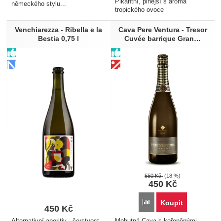
Pikantní, plnější s aroma
německého stylu...
tropického ovoce
Venchiarezza - Ribella e la
Cava Pere Ventura - Tresor
Bestia 0,75 l
Cuvée barrique Gran…
550
Kč
(18 %)
450
Kč
Přidat 'Cava Pere Ventur
Koupit
450
Kč