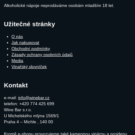
Alkoholické nápoje neprodáváme osobám mladším 18 let.
Užitečné stránky
O nás
Jak nakupovat
Obchodní podmínky
Zásady ochrany osobních údajů
Media
Vinařský slovníček
Kontakt
e-mail:
info@winebar.cz
telefon: +420 774 425 699
Wine Bar s.r.o.
U Michelského mlýna 1569/1
Praha 4 – Michle
,
140 00
Kromě e-shopu provozujeme také
kamennou vinárnu a projdenu.