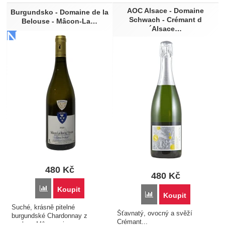
AOC Alsace - Domaine
Burgundsko - Domaine de la
Schwach - Crémant d
Belouse - Mâcon-La…
´Alsace…
480
Kč
480
Kč
Přidat 'Burgundsko - Domaine de la Belouse - Mâcon-La Roch
Koupit
Přidat 'AOC Alsace - Do
Koupit
Suché, krásně pitelné
Šťavnatý, ovocný a svěží
burgundské Chardonnay z
Crémant...
apelace Mâconnais