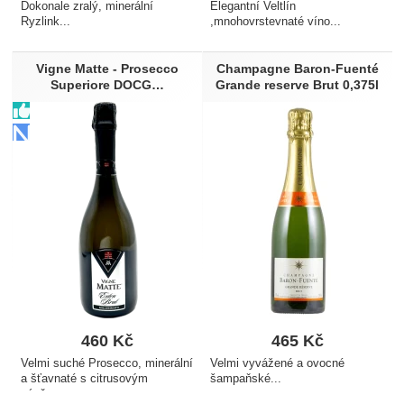
Dokonale zralý, minerální
Elegantní Veltlín
Ryzlink...
,mnohovrstevnaté víno...
Vigne Matte - Prosecco
Champagne Baron-Fuenté
Superiore DOCG…
Grande reserve Brut 0,375l
460
Kč
465
Kč
Velmi suché Prosecco, minerální
Velmi vyvážené a ovocné
a šťavnaté s citrusovým
šampaňské...
závěrem...