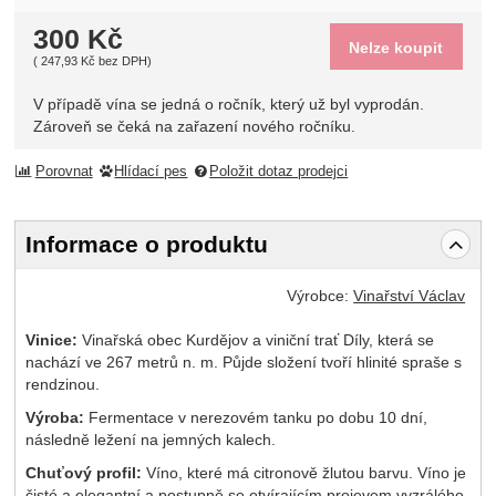
300
Kč
Nelze koupit
(
247,93
Kč
bez DPH)
V případě vína se jedná o ročník, který už byl vyprodán.
Zároveň se čeká na zařazení nového ročníku.
Porovnat
Hlídací pes
Položit dotaz prodejci
Informace o produktu
Výrobce:
Vinařství Václav
Vinice:
Vinařská obec Kurdějov a viniční trať Díly, která se
nachází ve 267 metrů n. m. Půjde složení tvoří hlinité spraše s
rendzinou.
Výroba:
Fermentace v nerezovém tanku po dobu 10 dní,
následně ležení na jemných kalech.
Chuťový profil:
Víno, které má citronově žlutou barvu. Víno je
čisté a elegantní a postupně se otvírajícím projevem vyzrálého