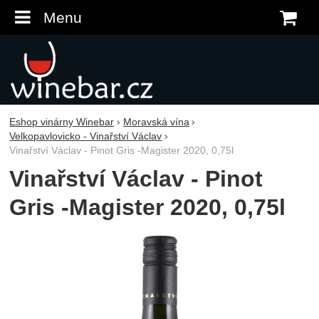
Menu
K
Eshop vinárny Winebar
Moravská vína
Velkopavlovicko - Vinařství Václav
Vinařství Václav - Pinot Gris -Magister 2020, 0,75l
Vinařství Václav - Pinot
Gris -Magister 2020, 0,75l
Fotografie