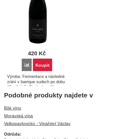
420
Kč
Porovnat
Koupit
Výroba: Fermentace a následné
zrání v barrique sudech po dobu
10 měsíců. Chuťový profil:
Typický jemný a elegantní Pinot
Podobné produkty najdete v
Noir s naprosto jasným
odrůdovým projevem, atraktivní
Bílé víno
aromatikou a…
Moravská vína
Velkopavlovicko - Vinařství Václav
Odrůda: