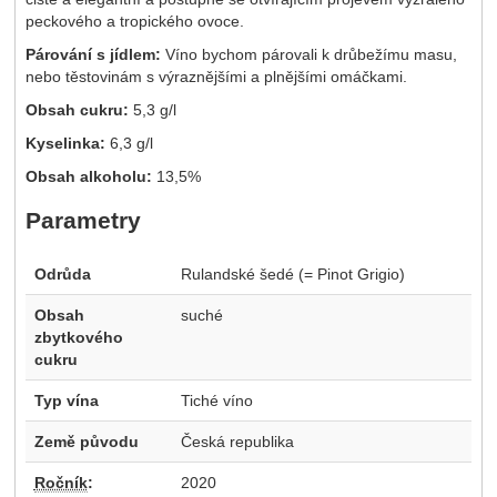
peckového a tropického ovoce.
Párování s jídlem:
Víno bychom párovali k drůbežímu masu,
nebo těstovinám s výraznějšími a plnějšími omáčkami.
Obsah cukru:
5,3 g/l
Kyselinka:
6,3 g/l
Obsah alkoholu:
13,5%
Parametry
Odrůda
Rulandské šedé (= Pinot Grigio)
Obsah
suché
zbytkového
cukru
Typ vína
Tiché víno
Země původu
Česká republika
Ročník
:
2020