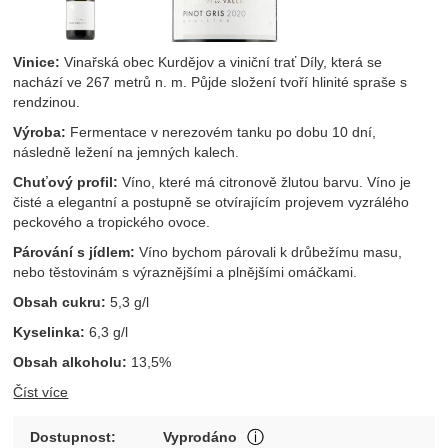
Vinice:
Vinařská obec Kurdějov a viniční trať Díly, která se
nachází ve 267 metrů n. m. Půjde složení tvoří hlinité spraše s
rendzinou.
Výroba:
Fermentace v nerezovém tanku po dobu 10 dní,
následně ležení na jemných kalech.
Chuťový profil:
Víno, které má citronově žlutou barvu. Víno je
čisté a elegantní a postupně se otvírajícím projevem vyzrálého
peckového a tropického ovoce.
Párování s jídlem:
Víno bychom párovali k drůbežímu masu,
nebo těstovinám s výraznějšími a plnějšími omáčkami.
Obsah cukru:
5,3 g/l
Kyselinka:
6,3 g/l
Obsah alkoholu:
13,5%
Číst více
V případě vína se jedná o 
Dostupnost:
Vyprodáno
Zobrazit více