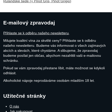
Rulandské šedé (= Pinot Gris, Pinot Grigio)
E-mailový zpravodaj
Přihlaste se k odběru našeho newsletteru
.
Milujete kvalitní vína za skvělé ceny? Přihlaste se k odběru
našeho newsletteru. Budeme vás informovat o všech zajímavých
akcích a slevách, které chystáme. A slibujeme, že zpravodaj
budeme posílat jen občas, abychom nezahltili vaši e-mailovou
schránku.
Pokud se vám zpravodaj přestane líbit, máte možnost se kdykoli
odhlásit.
Alkoholické nápoje neprodáváme osobám mladším 18 let.
Užitečné stránky
O nás
Jak nakupovat