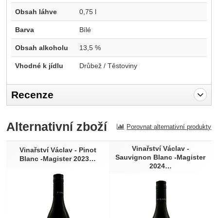
Obsah láhve
0,75 l
Barva
Bílé
Obsah alkoholu
13,5 %
Vhodné k jídlu
Drůbež / Těstoviny
Recenze
Pro vkládání recenzí je nutné se přihlásit.
Alternativní zboží
Porovnat alternativní produkty
Recenze
Vinařství Václav -
Nebyla přidána žádná recenze.
Vinařství Václav - Pinot
Sauvignon Blanc -Magister
Blanc -Magister 2023…
2024…