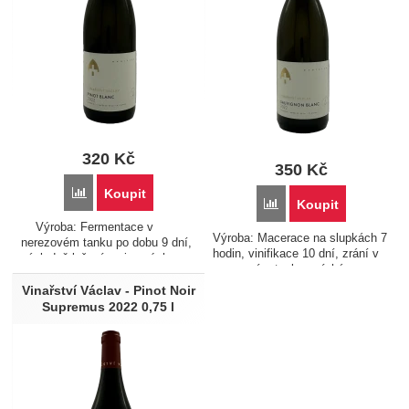
320
Kč
350
Kč
Porovnat
Koupit
Porovnat
Koupit
Výroba: Fermentace v
Výroba: Macerace na slupkách 7
nerezovém tanku po dobu 9 dní,
hodin, vinifikace 10 dní, zrání v
následně ležení na jemných
nerezovém tanku, mícháno na
kalech. Chuťový profil: Víno
jemných kalech Chuťový profil:
slámově žluté barvy. Ve vůni je
Vinařství Václav - Pinot Noir
Suchý Sauvignon Blanc s
čisté a přímé s výrazným
Supremus 2022 0,75 l
odrůdově typickým aromatickým
projevem vyzrálého…
projevem a…