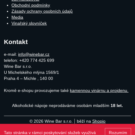
Obchodní podmínky
Zásady ochrany osobních údajů
Media
Vinařský slovníček
Kontakt
e-mail:
info@winebar.cz
telefon: +420 774 425 699
Wine Bar s.r.o.
U Michelského mlýna 1569/1
Praha 4 – Michle
,
140 00
Kromě e-shopu provozujeme také
kamennou vinárnu a projdenu.
Alkoholické nápoje neprodáváme osobám mladším
18 let.
© 2026 Wine Bar s.r.o.
běží na
Shopio
Tato stránka v rámci poskytování služeb využívá
Rozumím