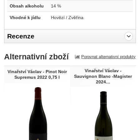
Obsah alkoholu
14 %
Vhodné k jídlu
Hovězí / Zvěřina
Recenze
Pro vkládání recenzí je nutné se přihlásit.
Alternativní zboží
Porovnat alternativní produkty
Recenze
Vinařství Václav -
Nebyla přidána žádná recenze.
Vinařství Václav - Pinot Noir
Sauvignon Blanc -Magister
Supremus 2022 0,75 l
2024…