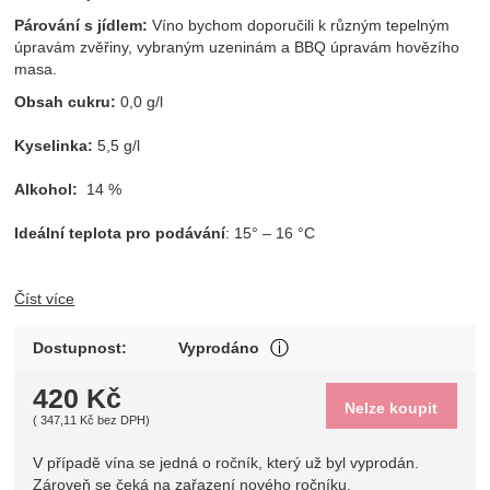
Párování s jídlem:
Víno bychom doporučili k různým tepelným
úpravám zvěřiny, vybraným uzeninám a BBQ úpravám hovězího
masa.
Obsah cukru:
0,0 g/l
Kyselinka:
5,5 g/l
Alkohol:
14 %
Ideální teplota pro podávání
: 15° – 16 °C
Číst více
V případě vína se jedná o 
Dostupnost:
Vyprodáno
Zobrazit více
420
Kč
Nelze koupit
(
347,11
Kč
bez DPH)
V případě vína se jedná o ročník, který už byl vyprodán.
Zároveň se čeká na zařazení nového ročníku.