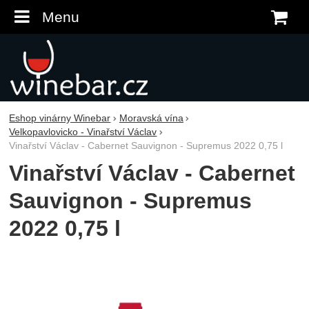
Menu
K
Eshop vinárny Winebar
Moravská vína
Velkopavlovicko - Vinařství Václav
Vinařství Václav - Cabernet Sauvignon - Supremus 2022 0,75 l
Vinařství Václav - Cabernet
Sauvignon - Supremus
2022 0,75 l
Fotografie