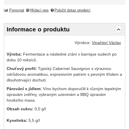
Porovnat
Hlídací pes
Položit dotaz prodejci
Informace o produktu
Výrobce:
Vinařství Václav
Výroba:
Fermentace a následné zrání v barrique sudech po
dobu 10 měsíců.
Chuťový profil:
Typický Cabernet Sauvignon s výraznou
odrůdovou aromatikou, expresivním patrem s pevným tříslem a
dlouhotrvající dochutí.
Párování s jídlem:
Víno bychom doporučili k různým tepelným
úpravám zvěřiny, vybraným uzeninám a BBQ úpravám
hovězího masa.
Obsah cukru:
0,0 g/l
Kyselinka:
5,5 g/l