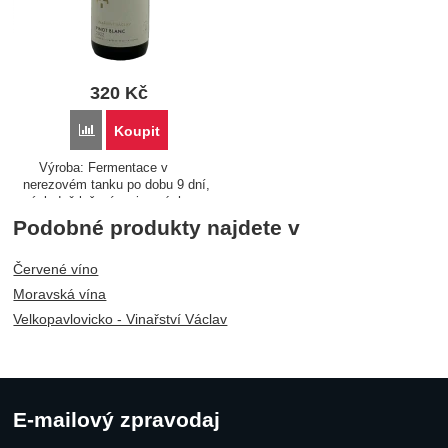
320
Kč
Porovnat
Koupit
Výroba: Fermentace v
nerezovém tanku po dobu 9 dní,
následně ležení na jemných
kalech. Chuťový profil: Víno
Podobné produkty najdete v
slámově žluté barvy. Ve vůni je
čisté a přímé s výrazným
Červené víno
projevem vyzrálého…
Moravská vína
Velkopavlovicko - Vinařství Václav
E-mailový zpravodaj