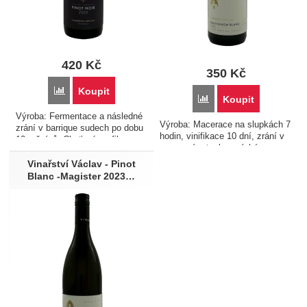
420
Kč
350
Kč
Porovnat
Koupit
Porovnat
Koupit
Výroba: Fermentace a následné
Výroba: Macerace na slupkách 7
zrání v barrique sudech po dobu
hodin, vinifikace 10 dní, zrání v
10 měsíců. Chuťový profil:
nerezovém tanku, mícháno na
Typický jemný a elegantní Pinot
jemných kalech Chuťový profil:
Noir s naprosto jasným
Vinařství Václav - Pinot
Suchý Sauvignon Blanc s
odrůdovým projevem, atraktivní
Blanc -Magister 2023…
odrůdově typickým aromatickým
aromatikou a…
projevem a…