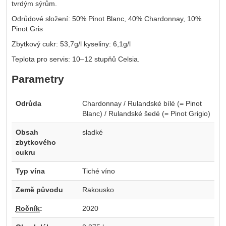
tvrdým sýrům.
Odrůdové složení: 50% Pinot Blanc, 40% Chardonnay, 10%
Pinot Gris
Zbytkový cukr: 53,7g/l kyseliny: 6,1g/l
Teplota pro servis: 10–12 stupňů Celsia.
Parametry
Odrůda
Chardonnay / Rulandské bílé (= Pinot
Blanc) / Rulandské šedé (= Pinot Grigio)
Obsah
sladké
zbytkového
cukru
Typ vína
Tiché víno
Země původu
Rakousko
Ročník
:
2020