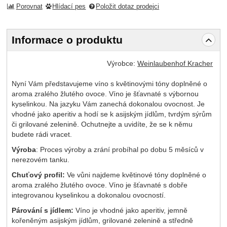
Porovnat
Hlídací pes
Položit dotaz prodejci
Informace o produktu
Výrobce:
Weinlaubenhof Kracher
Nyní Vám představujeme víno s květinovými tóny doplněné o
aroma zralého žlutého ovoce. Víno je šťavnaté s výbornou
kyselinkou. Na jazyku Vám zanechá dokonalou ovocnost. Je
vhodné jako aperitiv a hodí se k asijským jídlům, tvrdým sýrům
či grilované zelenině. Ochutnejte a uvidíte, že se k němu
budete rádi vracet.
Výroba
: Proces výroby a zrání probíhal po dobu 5 měsíců v
nerezovém tanku.
Chuťový profil:
Ve vůni najdeme květinové tóny doplněné o
aroma zralého žlutého ovoce. Víno je šťavnaté s dobře
integrovanou kyselinkou a dokonalou ovocností.
Párování s jídlem:
Víno je vhodné jako aperitiv, jemně
kořeněným asijským jídlům, grilované zelenině a středně