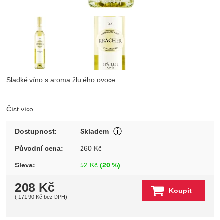
Fotografie
Sladké víno s aroma žlutého ovoce...
Číst více
Produkt je skladem u wineba
Dostupnost:
Skladem
Zobrazit více
Původní cena:
260
Kč
Sleva:
52
Kč
(
20
%)
208
Kč
Koupit
(
171,90
Kč
bez DPH)