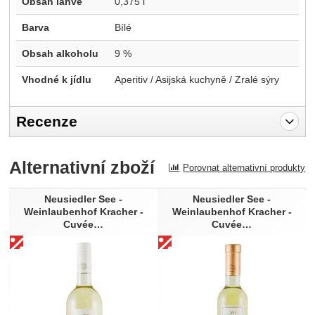
Obsah láhve
0,375 l
Barva
Bílé
Obsah alkoholu
9 %
Vhodné k jídlu
Aperitiv / Asijská kuchyně / Zralé sýry
Recenze
Pro vkládání recenzí je nutné se přihlásit.
Alternativní zboží
Porovnat alternativní produkty
Recenze
Neusiedler See -
Neusiedler See -
Nebyla přidána žádná recenze.
Weinlaubenhof Kracher -
Weinlaubenhof Kracher -
Cuvée…
Cuvée…