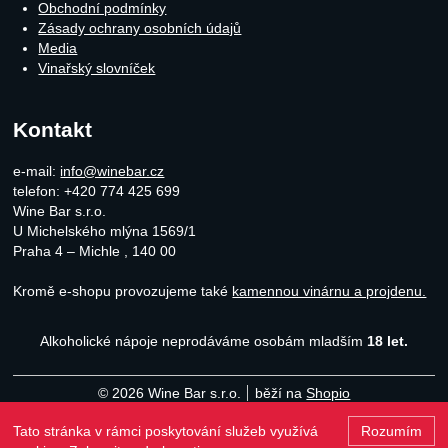
Obchodní podmínky
Zásady ochrany osobních údajů
Media
Vinařský slovníček
Kontakt
e-mail:
info@winebar.cz
telefon: +420 774 425 699
Wine Bar s.r.o.
U Michelského mlýna 1569/1
Praha 4 – Michle
,
140 00
Kromě e-shopu provozujeme také
kamennou vinárnu a projdenu.
Alkoholické nápoje neprodáváme osobám mladším
18 let.
© 2026 Wine Bar s.r.o.
běží na
Shopio
Tato stránka v rámci poskytování služeb využívá
Rozumím
Naho