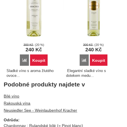
300
Kč
(20 %)
300
Kč
(20 %)
240
Kč
240
Kč
Porovnat
Porovnat
Koupit
Koupit
Sladké víno s aroma žlutého
Elegantní sladké víno s
ovoce...
dotekem medu...
Podobné produkty najdete v
Bílé víno
Rakouská vína
Neusiedler See - Weinlaubenhof Kracher
Odrůda:
Chardonnay
Rulandské bílé (= Pinot blanc)