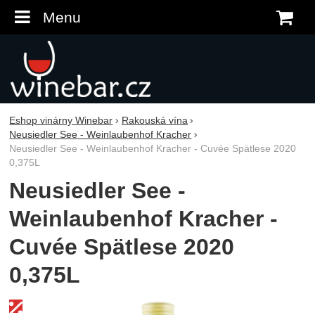
Menu
K
Eshop vinárny Winebar
Rakouská vína
Neusiedler See - Weinlaubenhof Kracher
Neusiedler See - Weinlaubenhof Kracher - Cuvée Spätlese 2020
0,375L
Neusiedler See -
Weinlaubenhof Kracher -
Cuvée Spätlese 2020
0,375L
Fotografie