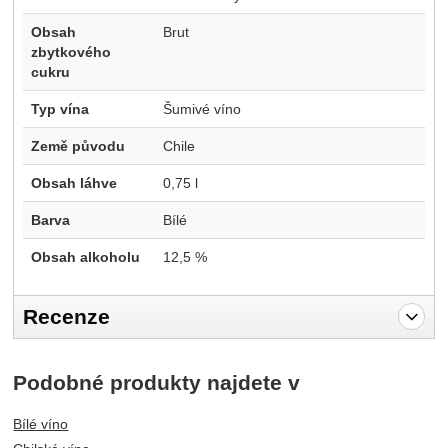
Obsah
Brut
zbytkového
cukru
Typ vína
Šumivé víno
Země původu
Chile
Obsah láhve
0,75 l
Barva
Bílé
Obsah alkoholu
12,5 %
Recenze
Pro vkládání recenzí je nutné se přihlásit.
Podobné produkty najdete v
Recenze
Bílé víno
Nebyla přidána žádná recenze.