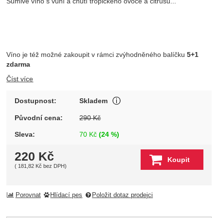
Šumivé víno s vůní a chutí tropického ovoce a citrusů...
Víno je též možné zakoupit v rámci zvýhodněného balíčku
5+1
zdarma
Číst více
Produkt je skladem u wineba
Dostupnost:
Skladem
Zobrazit více
Původní cena:
290
Kč
Sleva:
70
Kč
(
24
%)
220
Kč
Koupit
(
181,82
Kč
bez DPH)
Porovnat
Hlídací pes
Položit dotaz prodejci