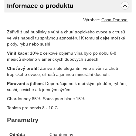
Informace o produktu
Výrobce:
Casa Donoso
Zářivě žluté bublinky s vůní a chutí tropického ovoce a citrusů
ve vás nabudí tu správnou atmosféru! K tomu si dejte mořské
plody, rybu nebo sushi
V
inifikace:
10% z celkové objemu vína bylo po dobu 6-8
měsíců školeno v amerických dubových sudech
Chuťový profil:
Zářivě žluté elegantní víno s vůní a chutí
tropického ovoce, citrusů a jemnou minerální dochutí.
Párovaní s jídlem:
Doporučujeme k mořským plodům, rybám,
sushi, ceviche a k jemným sýrům.
Chardonnay 85%, Sauvignon blanc 15%
Teplota pro servis 8 - 10 C
Parametry
Odrůda
Chardonnay