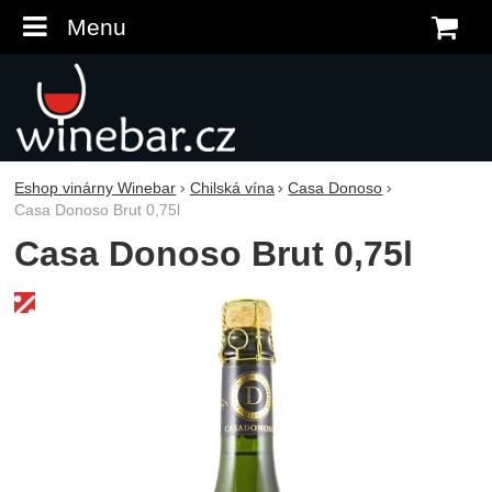
Menu
K
Eshop vinárny Winebar
Chilská vína
Casa Donoso
Casa Donoso Brut 0,75l
Casa Donoso Brut 0,75l
Fotografie