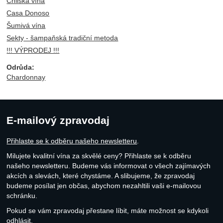
Chilská vína
Casa Donoso
Šumivá vína
Sekty - šampaňská tradiční metoda
!!! VÝPRODEJ !!!
Odrůda:
Chardonnay
E-mailový zpravodaj
Přihlaste se k odběru našeho newsletteru
.
Milujete kvalitní vína za skvělé ceny? Přihlaste se k odběru
našeho newsletteru. Budeme vás informovat o všech zajímavých
akcích a slevách, které chystáme. A slibujeme, že zpravodaj
budeme posílat jen občas, abychom nezahltili vaši e-mailovou
schránku.
Pokud se vám zpravodaj přestane líbit, máte možnost se kdykoli
odhlásit.