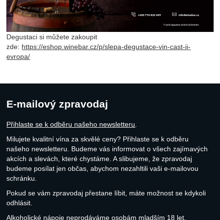
Degustaci si můžete zakoupit
zde:
https://eshop.winebar.cz/p/slepa-degustace-vin-cast-ii-
evropa/
E-mailový zpravodaj
Přihlaste se k odběru našeho newsletteru
.
Milujete kvalitní vína za skvělé ceny? Přihlaste se k odběru
našeho newsletteru. Budeme vás informovat o všech zajímavých
akcích a slevách, které chystáme. A slibujeme, že zpravodaj
budeme posílat jen občas, abychom nezahltili vaši e-mailovou
schránku.
Pokud se vám zpravodaj přestane líbit, máte možnost se kdykoli
odhlásit.
Alkoholické nápoje neprodáváme osobám mladším 18 let.