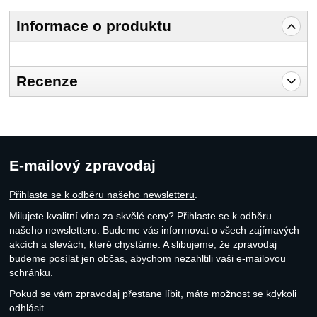
Informace o produktu
Recenze
Pro vkládání recenzí je nutné se přihlásit.
Recenze
Nebyla přidána žádná recenze.
E-mailový zpravodaj
Přihlaste se k odběru našeho newsletteru
.
Milujete kvalitní vína za skvělé ceny? Přihlaste se k odběru
našeho newsletteru. Budeme vás informovat o všech zajímavých
akcích a slevách, které chystáme. A slibujeme, že zpravodaj
budeme posílat jen občas, abychom nezahltili vaši e-mailovou
schránku.
Pokud se vám zpravodaj přestane líbit, máte možnost se kdykoli
odhlásit.