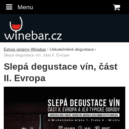
Menu
K
Eshop vinárny Winebar
Uskutečněné degustace
Slepá degustace vín, část II. Evropa
Slepá degustace vín, část
II. Evropa
Fotografie