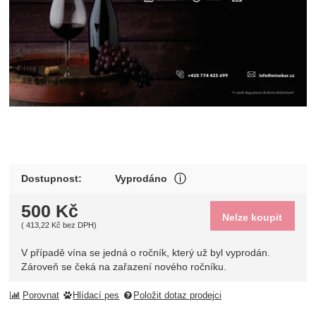
V případě vína se jedná o 
Dostupnost:
Vyprodáno
Zobrazit více
500
Kč
Nelze koupit
(
413,22
Kč
bez DPH)
V případě vína se jedná o ročník, který už byl vyprodán.
Zároveň se čeká na zařazení nového ročníku.
Porovnat
Hlídací pes
Položit dotaz prodejci