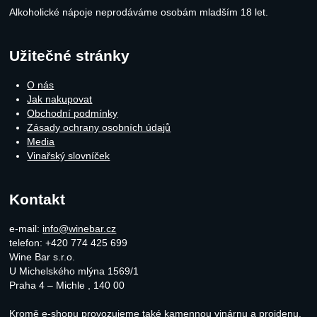
Alkoholické nápoje neprodáváme osobám mladším 18 let.
Užitečné stránky
O nás
Jak nakupovat
Obchodní podmínky
Zásady ochrany osobních údajů
Media
Vinařský slovníček
Kontakt
e-mail:
info@winebar.cz
telefon: +420 774 425 699
Wine Bar s.r.o.
U Michelského mlýna 1569/1
Praha 4 – Michle
,
140 00
Kromě e-shopu provozujeme také
kamennou vinárnu a projdenu.