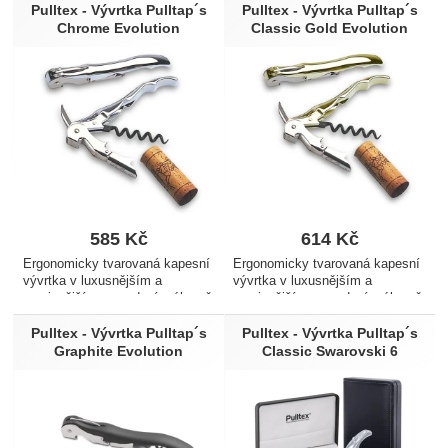
její dvoustupňové kloubové
spirálou a nožíkem pro ořez
Pulltex - Vývrtka Pulltap´s
Pulltex - Vývrtka Pulltap´s
podpory je vytažen jakýkoliv
termokapsle. Pomocí této
Chrome Evolution
Classic Gold Evolution
korek z láhve…
vývrtky a její dvoustupňové…
585
Kč
614
Kč
Ergonomicky tvarovaná kapesní
Ergonomicky tvarovaná kapesní
vývrtka v luxusnějším a
vývrtka v luxusnějším a
masivnějším provedení, výborně
masivnějším provedení, výborně
padnoucí do ruky. S teflonovou
padnoucí do ruky. S teflonovou
spirálou a nožíkem pro ořez
spirálou a nožíkem pro ořez
Pulltex - Vývrtka Pulltap´s
Pulltex - Vývrtka Pulltap´s
termokapsle. Pomocí této
termokapsle. Pomocí této
Graphite Evolution
Classic Swarovski 6
vývrtky a její dvoustupňové…
vývrtky a její dvoustupňové…