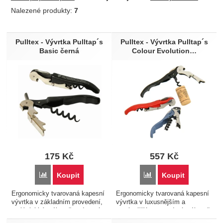
Nalezené produkty:
7
Produkty
Pulltex - Vývrtka Pulltap´s
Pulltex - Vývrtka Pulltap´s
Basic černá
Colour Evolution…
175
Kč
557
Kč
Přidat 'Pulltex - Vývrtka Pulltap´s Basic černá' k porovnání
Přidat 'Pulltex - Vývrtk
Koupit
Koupit
Ergonomicky tvarovaná kapesní
Ergonomicky tvarovaná kapesní
vývrtka v základním provedení,
vývrtka v luxusnějším a
malá, lehká, výborně padnoucí
masivnějším provedení, výborně
do ruky. Pomocí této vývrtky a
padnoucí do ruky. S teflonovou