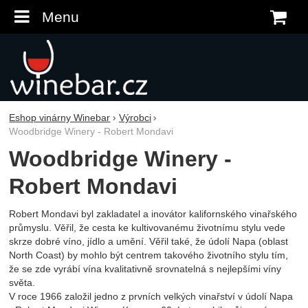
Menu
K
Eshop vinárny Winebar
Výrobci
Woodbridge Winery - Robert Mondavi
Woodbridge Winery -
Robert Mondavi
Robert Mondavi byl zakladatel a inovátor kalifornského vinařského
průmyslu. Věřil, že cesta ke kultivovanému životnímu stylu vede
skrze dobré víno, jídlo a umění. Věřil také, že údolí Napa (oblast
North Coast) by mohlo být centrem takového životního stylu tím,
že se zde vyrábí vína kvalitativně srovnatelná s nejlepšími víny
světa.
V roce 1966 založil jedno z prvních velkých vinařství v údolí Napa