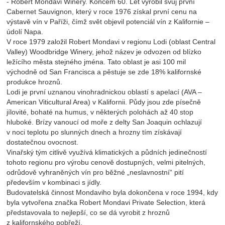
- Robert Mondavi Winery. Koncem 60. Let vyrobil svůj první
Cabernet Sauvignon, který v roce 1976 získal první cenu na
výstavě vín v Paříži, čímž svět objevil potenciál vín z Kalifornie –
údolí Napa.
V roce 1979 založil Robert Mondavi v regionu Lodi (oblast Central
Valley) Woodbridge Winery, jehož název je odvozen od blízko
ležícího města stejného jména. Tato oblast je asi 100 mil
východně od San Francisca a pěstuje se zde 18% kalifornské
produkce hroznů.
Lodi je první uznanou vinohradnickou oblastí s apelací (AVA –
American Viticultural Area) v Kalifornii. Půdy jsou zde písečně
jílovité, bohaté na humus, v některých polohách až 40 stop
hluboké. Brízy vanoucí od moře z delty San Joaquin ochlazují
v noci teplotu po slunných dnech a hrozny tím získávají
dostatečnou ovocnost.
Vinařský tým citlivě využívá klimatických a půdních jedinečností
tohoto regionu pro výrobu cenově dostupných, velmi pitelných,
odrůdově vyhraněných vín pro běžné „neslavnostní“ pití
především v kombinaci s jídly.
Budovatelská činnost Mondaviho byla dokončena v roce 1994, kdy
byla vytvořena značka Robert Mondavi Private Selection, která
představovala to nejlepší, co se dá vyrobit z hroznů
z kalifornského pobřeží.