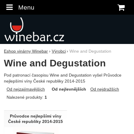
Menu
K
Eshop vinárny Winebar
Výrobci
Wine and Degustation
Wine and Degustation
Pod patronací časopisu Wine and Degustation vyšel Průvodce
nejlepšími víny České republiky 2014-2015
Od nejzajímavějších
Od nejlevnějších
Od nejdražších
Nalezené produkty:
1
Produkty
Průvodce nejlepšími víny
České republiky 2014-2015