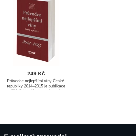
249
Kč
Průvodce nejlepšími víny České
republiky 2014–2015 je publikace
zajišťující lepší orientaci mezi
českými víny. Dobře poslouží
laikům, vinařským nadšencům
i profesionálům z oboru.