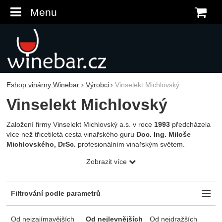
Menu
K
Eshop vinárny Winebar
Výrobci
Vinselekt Michlovský
Vinselekt Michlovský
Založení firmy Vinselekt Michlovský a.s. v roce
1993
předcházela
více než třicetiletá cesta vinařského guru
Doc. Ing. Miloše
Michlovského, DrSc.
profesionálním vinařským světem.
Vinařství obhospodařuje cca
125 ha
vlastních vinic
Zobrazit více
ve velkopavlovické a mikulovské podoblasti. Již od počátku
existence
sbírá Vinselekt Michlovský přední ocenění
v řadě
kategorií vinařských soutěží doma i v zahraničí a na jaře 2010
Filtrování podle parametrů
získává historicky
první ocenění Vinařství roku 2009
Cena (Kč)
Odrůda
Obsah zbytkového cukru
-
Od nejzajímavějších
Od nejlevnějších
Od nejdražších
Agni
suché