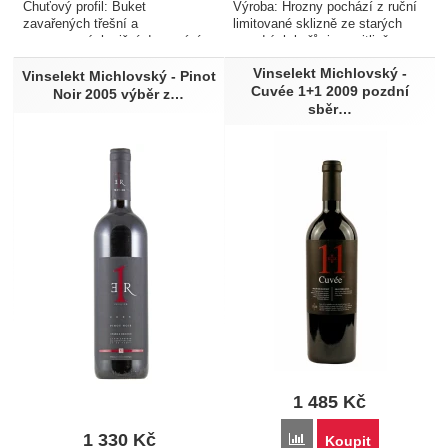
Chuťový profil: Buket
Výroba: Hrozny pochází z ruční
zavařených třešní a
limitované sklizně ze starých
macerovaných višní doprovází
moudrých keřů, jsou citlivě
jemný pralinkový buket s
zpracovány a přirozeně
Vinselekt Michlovský -
opulentními taniny v závěru.
fermentovány s dlouhodobým
Vinselekt Michlovský - Pinot
Cuvée 1+1 2009 pozdní
Párování s
zráním na pevných částech
Noir 2005 výběr z…
sběr…
jídlem: Doporučujeme
hroznů ve 100% nových
ke křepelce plněné kachním
barikových…
rillettem…
1 485
Kč
1 330
Kč
Přidat 'Vinselekt Michlo
Koupit