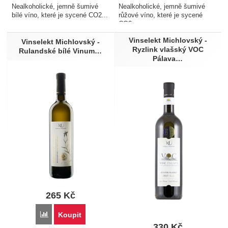
Růžové
Čokoládový fondán
Nealkoholické, jemně šumivé
Nealkoholické, jemně šumivé
Dančí krémová polévka s
bílé víno, které je sycené CO2...
růžové víno, které je sycené
topinkami
CO2...
Dušení šneci na červeném
Vinselekt Michlovský -
Vinselekt Michlovský -
víně
Ryzlink vlašský VOC
Rulandské bílé Vinum…
Hovězí
Pálava…
Králičímu hřbet se
smetanovým celerem
Králík
Kravské sýry
Krevety
Kuře
Losos
Paštika
Pečená kachna
Ricottová pěna s čerstvou
bazalkou
265
Kč
Ryba
Saláty
Přidat 'Vinselekt Michlovský - Rulandské bílé Vinum Palavien
Koupit
Sýr Camembert
330
Kč