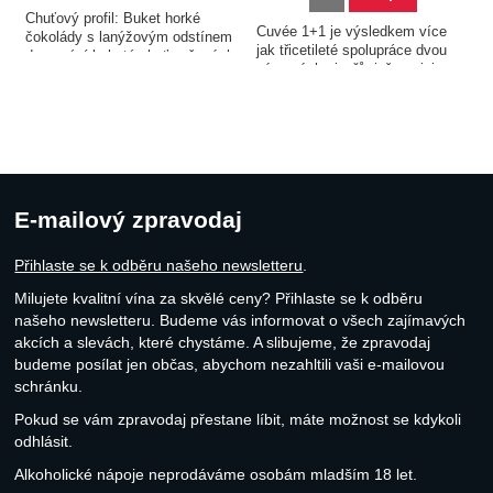
Chuťový profil: Buket horké
Cuvée 1+1 je výsledkem více
čokolády s lanýžovým odstínem
jak třicetileté spolupráce dvou
doprovází bohatá chuť sušených
výrazných vinařů, jež spojuje
švestek s lehkou humidorovou
stejná filosofie, tvořit osobitá
kreativitou a přírodně sušeným
vína s využitím nejhlubších
pršutem. Párování s jídlem: K
znalostí révového keře, půdy a
jelítku pečenému s…
klimatu, vždy…
E-mailový zpravodaj
Přihlaste se k odběru našeho newsletteru
.
Milujete kvalitní vína za skvělé ceny? Přihlaste se k odběru
našeho newsletteru. Budeme vás informovat o všech zajímavých
akcích a slevách, které chystáme. A slibujeme, že zpravodaj
budeme posílat jen občas, abychom nezahltili vaši e-mailovou
schránku.
Pokud se vám zpravodaj přestane líbit, máte možnost se kdykoli
odhlásit.
Alkoholické nápoje neprodáváme osobám mladším 18 let.