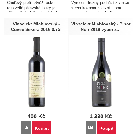
Chuťový profil: Svěží buket
Výroba: Hrozny pochází z vinice
rozkvetlé pálavské louky je
s redukovanou sklizní. Jsou
příjemně doplněn přezrálými
zpracovány technologií
mirabelkami s kručinko-
kontrolované fermentace s
citrusovým závěrem. Párování s
následným zráním ve 2-4letých
Vinselekt Michlovský -
Vinselekt Michlovský - Pinot
jídlem: Doporučujeme ke králičí
sudech z francouzského dubu.
Cuvée Sekera 2016 0,75l
Noir 2018 výběr z…
paštice s brusinkovým želé…
Chuťový profil: Buket…
400
Kč
1 330
Kč
Přidat 'Vinselekt Michlovský - Cuvée Sekera 2016 0,75l' k po
Přidat 'Vinselekt Michlo
Koupit
Koupit