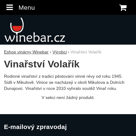
Menu
K
Eshop vinárny Winebar
Výrobci
Vinařství Volařík
Vinařství Volařík
Rodinné vinařství z tradicí pěstování vinné révy od roku 1945.
Sídli v Mikulově. Vinice se nacházejí v okolí Mikulova a Dolních
Dunajovic. Vinařství v roce 2010 vyhralo soutěž Vinař roku.
V sekci není žádný produkt.
E-mailový zpravodaj