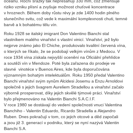
oceánu. Roční srážky tak nepřesahují 330 mm, což zmenšuje
riziko vzniku plísní a zvyšuje možnost chuťové koncentrace
v hroznech. Během doby růstu révy je zde 1400 hodin plného
slunečního svitu, což vede k maximální komplexnosti chuti, temné
barvě a k bohatému tělu vín.
Roku 1928 se italský imigrant Don Valentino Bianchi stal
vlastníkem malého vinařství s vlastní vinicí. Vinařství, jež bylo
nejprve známo jako El Chiche, produkovalo kvalitní červená vína,
o kterých se říkalo, že se podobají velkým vínům z Medocu. V
roce 1934 vína získala nejvyšší ocenění na Oficiální přehlídce
a soutěži vín v Mendoze. Poté byla zařazena do prodeje ve
slavné vinotéce v Buenos Aires, kde byla doporučována
významným bohatým intelektuálům. Roku 1950 předal Valentino
Bianchi vinařství svým synům Alcidesi Josemu a Enzu Arnoldovi
společně s jejich švagrem Aureliem Stradellou a vinařství začalo
výborně prosperovat, díky jejich skvělé týmové práci. Vinařství
bylo přejmenováno na Valentin Bianchi S.A.C.I.F.
V roce 1980 se dostávají do vedení společnosti vnuci Valentina
Bianchiho - Valentin Eduardo, Ricardo Stradella a Alejandro
Ruben. Dnes pokračují v tom, co jejich otcové a děd započali
a jsou již 3. generací v podniku, který se nyní nazývá Valentin
Bianchi S.A.