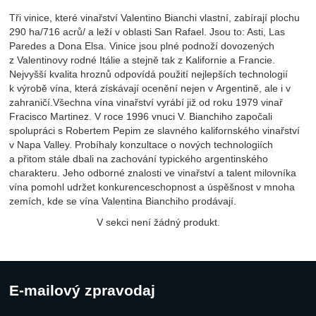
Tři vinice, které vinařství Valentino Bianchi vlastní, zabírají plochu
290 ha/716 acrů/ a leží v oblasti San Rafael. Jsou to: Asti, Las
Paredes a Dona Elsa. Vinice jsou plné podnoží dovozených
z Valentinovy rodné Itálie a stejně tak z Kalifornie a Francie.
Nejvyšší kvalita hroznů odpovídá použití nejlepších technologií
k výrobě vína, která získávají ocenění nejen v Argentině, ale i v
zahraničí.Všechna vína vinařství vyrábí již od roku 1979 vinař
Fracisco Martinez. V roce 1996 vnuci V. Bianchiho započali
spolupráci s Robertem Pepim ze slavného kalifornského vinařství
v Napa Valley. Probíhaly konzultace o nových technologiích
a přitom stále dbali na zachování typického argentinského
charakteru. Jeho odborné znalosti ve vinařství a talent milovníka
vína pomohl udržet konkurenceschopnost a úspěšnost v mnoha
zemích, kde se vína Valentina Bianchiho prodávají.
V sekci není žádný produkt.
E-mailový zpravodaj