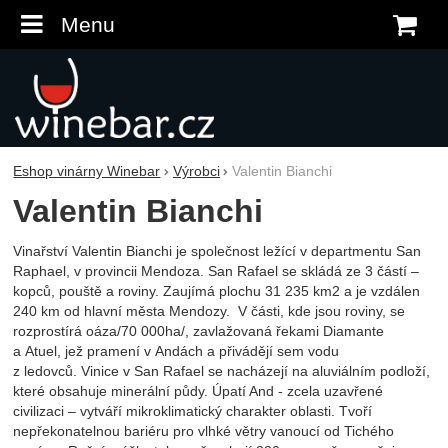
Menu
K
Eshop vinárny Winebar
Výrobci
Valentin Bianchi
Valentin Bianchi
Vinařství Valentin Bianchi je společnost ležící v departmentu San
Raphael, v provincii Mendoza. San Rafael se skládá ze 3 částí –
kopců, pouště a roviny. Zaujímá plochu 31 235 km2 a je vzdálen
240 km od hlavní města Mendozy. V části, kde jsou roviny, se
rozprostírá oáza/70 000ha/, zavlažovaná řekami Diamante
a Atuel, jež pramení v Andách a přivádějí sem vodu
z ledovců. Vinice v San Rafael se nacházejí na aluviálním podloží,
které obsahuje minerální půdy. Úpatí And - zcela uzavřené
civilizaci – vytváří mikroklimatický charakter oblasti. Tvoří
nepřekonatelnou bariéru pro vlhké větry vanoucí od Tichého