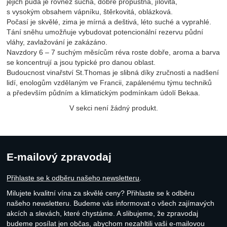
jejich půda je rovněž suchá, dobře propustná, jílovitá,
s vysokým obsahem vápníku, štěrkovitá, oblázková.
Počasí je skvělé, zima je mírná a deštivá, léto suché a vyprahlé.
Tání sněhu umožňuje vybudovat potencionální rezervu půdní
vláhy, zavlažování je zakázáno.
Navzdory 6 – 7 suchým měsícům réva roste dobře, aroma a barva
se koncentrují a jsou typické pro danou oblast.
Budoucnost vinařství St.Thomas je slibná díky zručnosti a nadšení
lidí, enologům vzdělaným ve Francii, zapálenému týmu techniků
a především půdním a klimatickým podmínkam údolí Bekaa.
V sekci není žádný produkt.
E-mailový zpravodaj
Přihlaste se k odběru našeho newsletteru
.
Milujete kvalitní vína za skvělé ceny? Přihlaste se k odběru
našeho newsletteru. Budeme vás informovat o všech zajímavých
akcích a slevách, které chystáme. A slibujeme, že zpravodaj
budeme posílat jen občas, abychom nezahltili vaši e-mailovou