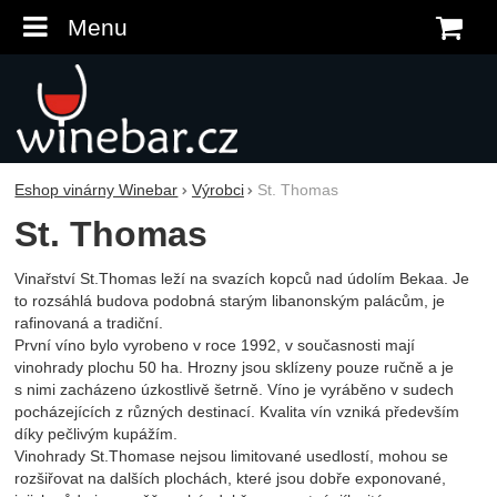
Menu
K
Eshop vinárny Winebar
Výrobci
St. Thomas
St. Thomas
Vinařství St.Thomas leží na svazích kopců nad údolím Bekaa. Je
to rozsáhlá budova podobná starým libanonským palácům, je
rafinovaná a tradiční.
První víno bylo vyrobeno v roce 1992, v současnosti mají
vinohrady plochu 50 ha. Hrozny jsou sklízeny pouze ručně a je
s nimi zacházeno úzkostlivě šetrně. Víno je vyráběno v sudech
pocházejících z různých destinací. Kvalita vín vzniká především
díky pečlivým kupážím.
Vinohrady St.Thomase nejsou limitované usedlostí, mohou se
rozšiřovat na dalších plochách, které jsou dobře exponované,