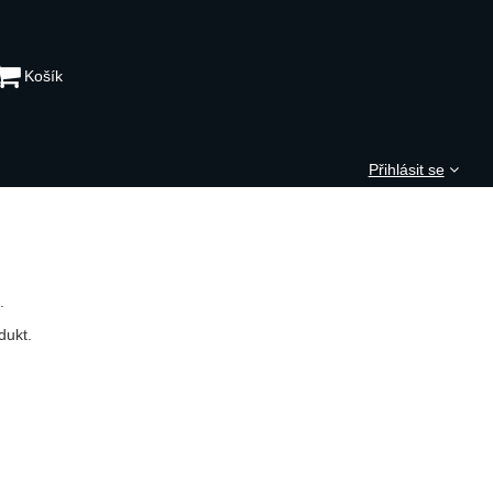
Košík
Přihlásit se
.
dukt.