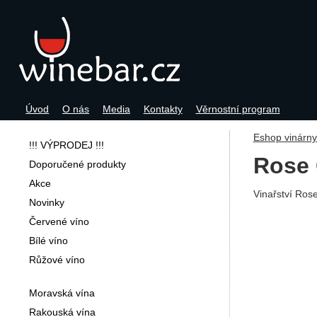
Úvod
O nás
Media
Kontakty
Věrnostní program
Navigace
Eshop vinárn
!!! VÝPRODEJ !!!
Rose
Doporučené produkty
Akce
Vinařství Rose
Novinky
Červené víno
Bílé víno
Růžové víno
Moravská vína
Rakouská vína