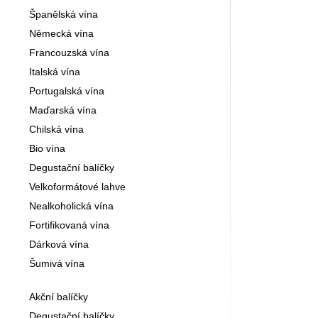
Španělská vína
Německá vína
Francouzská vína
Italská vína
Portugalská vína
Maďarská vína
Chilská vína
Bio vína
Degustační balíčky
Velkoformátové lahve
Nealkoholická vína
Fortifikovaná vína
Dárková vína
Šumivá vína
Akční balíčky
Degustační balíčky