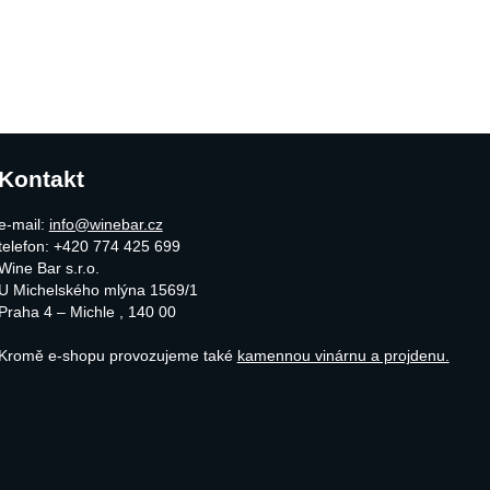
Kontakt
e-mail:
info@winebar.cz
telefon: +420 774 425 699
Wine Bar s.r.o.
U Michelského mlýna 1569/1
Praha 4 – Michle
,
140 00
Kromě e-shopu provozujeme také
kamennou vinárnu a projdenu.