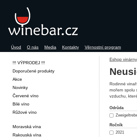
Úvod
O nás
Media
Kontakty
Věrnostní program
Navigace
Eshop vinárn
!!! VÝPRODEJ !!!
Neusi
Doporučené produkty
Akce
Rodinné vinař
Novinky
mořem spolu s
Červené víno
vzduchu, které
Bílé víno
Filtrov
Odrůda
Růžové víno
Zweigeltreb
Ročník
Moravská vína
2021
Rakouská vína