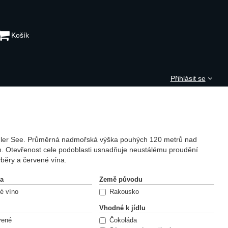
Košík
Přihlásit se
sidler See. Průměrná nadmořská výška pouhých 120 metrů nad
m. Otevřenost cele podoblasti usnadňuje neustálému proudění
výběry a červené vína.
na
Země původu
é víno
Rakousko
Vhodné k jídlu
vené
Čokoláda