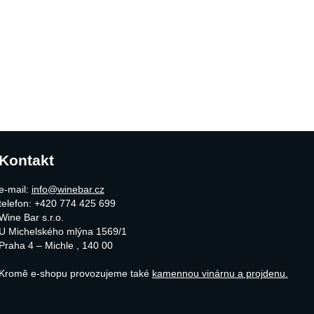
vnání
Kontakt
e-mail:
info@winebar.cz
telefon: +420 774 425 699
Wine Bar s.r.o.
U Michelského mlýna 1569/1
Praha 4 – Michle
,
140 00
Kromě e-shopu provozujeme také
kamennou vinárnu a projdenu.