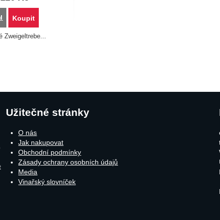
Přidat 'Neusiedlersee - Weingut Wendelin - Novemberlese 2021 0,75l' k poro
Koupit
é Zweigeltrebe...
Užitečné stránky
O nás
Jak nakupovat
o
Obchodní podmínky
Zásady ochrany osobních údajů
t
Media
Vinařský slovníček