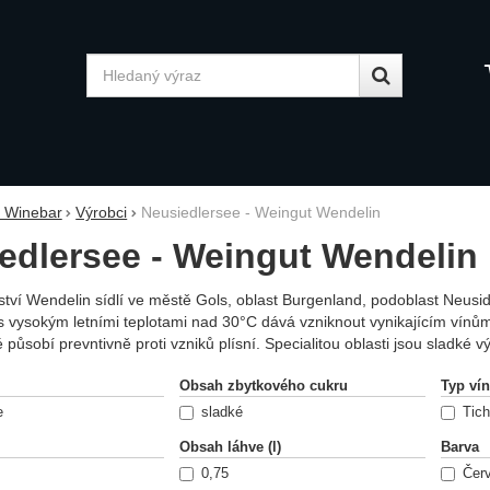
Vyhledávání
y Winebar
Výrobci
Neusiedlersee - Weingut Wendelin
edlersee - Weingut Wendelin
ství Wendelin sídlí ve městě Gols, oblast Burgenland, podoblast Neu
 vysokým letními teplotami nad 30°C dává vzniknout vynikajícím vínů
 působí prevntivně proti vzniků plísní. Specialitou oblasti jsou sladké 
ání podle parametrů
Obsah zbytkového cukru
Typ ví
e
sladké
Tich
Obsah láhve (l)
Barva
0,75
Čer