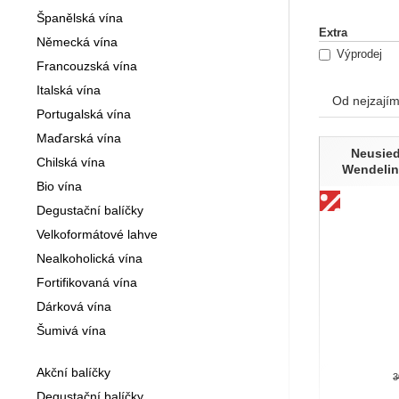
Španělská vína
Extra
Německá vína
Výprodej
Francouzská vína
Italská vína
Od nejzajím
Portugalská vína
Produk
Maďarská vína
Neusied
Chilská vína
Wendelin
Bio vína
Degustační balíčky
Velkoformátové lahve
Nealkoholická vína
Fortifikovaná vína
Dárková vína
Šumivá vína
Akční balíčky
Degustační balíčky