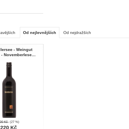
avějších
Od nejlevnějších
Od nejdražších
ty
lersee - Weingut
 - Novemberlese…
300
Kč
(27 %)
220
Kč