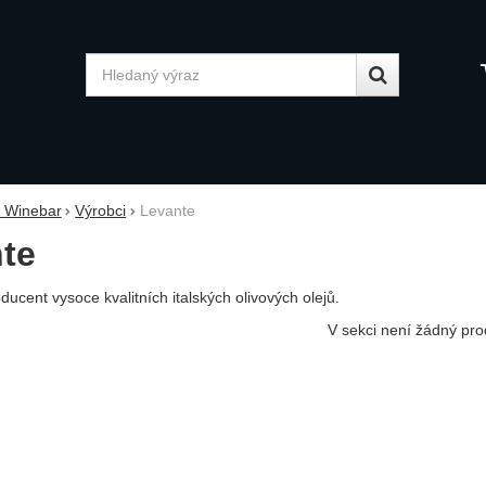
Vyhledávání
y Winebar
Výrobci
Levante
te
ducent vysoce kvalitních italských olivových olejů.
V sekci není žádný pro