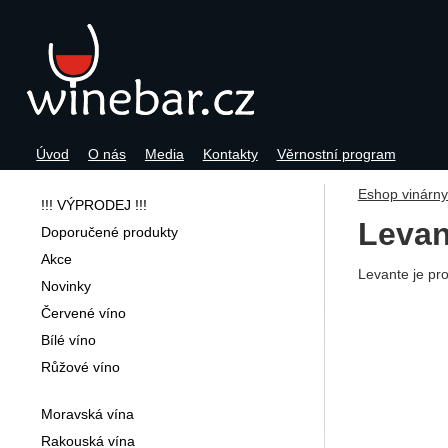
Úvod
O nás
Media
Kontakty
Věrnostní program
Navigace
Eshop vinárn
!!! VÝPRODEJ !!!
Levan
Doporučené produkty
Akce
Levante je pro
Novinky
Červené víno
Bílé víno
Růžové víno
Moravská vína
Rakouská vína