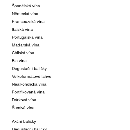
Španělská vína
Německá vína
Francouzská vína
Italská vína
Portugalská vína
Maďarská vína
Chilská vína
Bio vína
Degustační balíčky
Velkoformátové lahve
Nealkoholická vína
Fortifikovaná vína
Dárková vína
Šumivá vína
Akční balíčky
Degustační balíčky