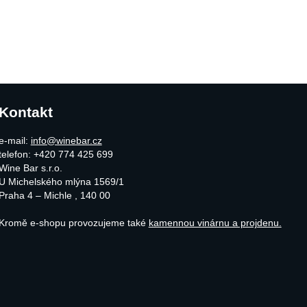
Kontakt
e-mail:
info@winebar.cz
telefon: +420 774 425 699
Wine Bar s.r.o.
U Michelského mlýna 1569/1
Praha 4 – Michle
,
140 00
Kromě e-shopu provozujeme také
kamennou vinárnu a projdenu.