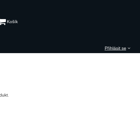
Košík
Přihlásit se
dukt.