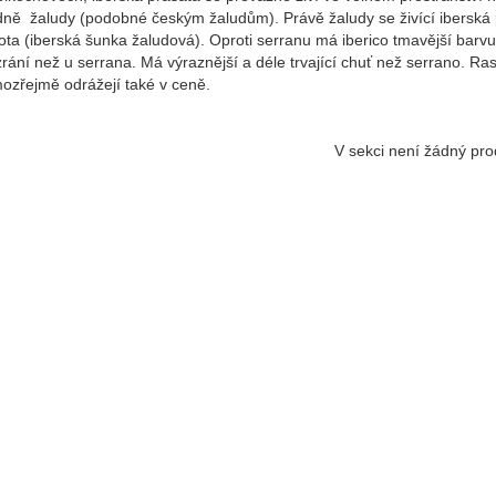
ně žaludy (podobné českým žaludům). Právě žaludy se živící iberská pra
lota (iberská šunka žaludová). Oproti serranu má iberico tmavější barv
rání než u serrana. Má výraznější a déle trvající chuť než serrano. R
mozřejmě odrážejí také v ceně.
V sekci není žádný pro