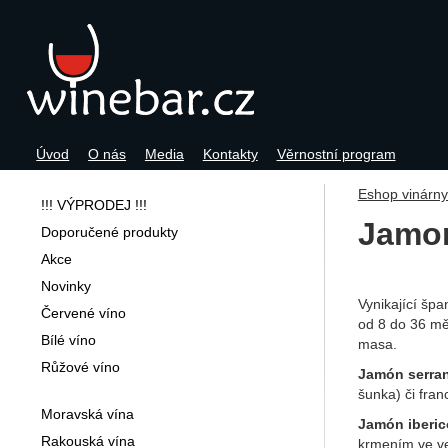
Úvod
O nás
Media
Kontakty
Věrnostní program
Navigace
Eshop vinárn
!!! VÝPRODEJ !!!
Jamo
Doporučené produkty
Akce
Novinky
Vynikající šp
Červené víno
od 8 do 36 měs
Bílé víno
masa.
Růžové víno
Jamón serra
šunka) či fra
Moravská vína
Jamón iberic
Rakouská vína
krmením ve ve