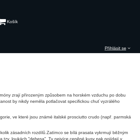
Košík
Přihlásit se
Jamóny zrají přirozeným způsobem na horském vzduchu po dobu
slanost by nikdy neměla potlačovat specifickou chuť vyzrálého
gorie, ve které jsou známé italské prosciutto crudo (např. parmská
ěkolik zásadních rozdílů.Zatímco se bílá prasata vykrmují běžným
 tzv. loukách "dehesa". Ty nejvíce ceněné kusy pak pojídají v