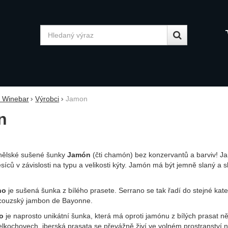
Vyhledávání
y Winebar
Výrobci
Jamon
n
anělské sušené šunky
Jamón
(čti chamón) bez konzervantů a barviv! 
íců v závislosti na typu a velikosti kýty. Jamón má být jemně slaný a 
no
je sušená šunka z bílého prasete. Serrano se tak řadí do stejné kate
ncouzský jambon de Bayonne.
o
je naprosto unikátní šunka, která má oproti jamónu z bílých prasat n
lkochovech, iberská prasata se převážně živí ve volném prostranství na