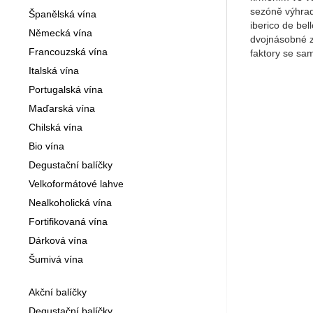
sezóně výhrad
Španělská vína
iberico de bel
Německá vína
dvojnásobné z
Francouzská vína
faktory se sa
Italská vína
Portugalská vína
Maďarská vína
Chilská vína
Bio vína
Degustační balíčky
Velkoformátové lahve
Nealkoholická vína
Fortifikovaná vína
Dárková vína
Šumivá vína
Akční balíčky
Degustační balíčky