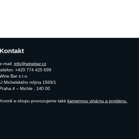
Kontakt
e-mail:
info@winebar.cz
telefon: +420 774 425 699
Wine Bar s.r.o.
U Michelského mlýna 1569/1
Praha 4 – Michle
,
140 00
Kromě e-shopu provozujeme také
kamennou vinárnu a projdenu.