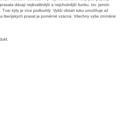
sata dávají nejkvalitnější a nejchutnější šunku, tzv. jamón
u. Tvar kýty je více podlouhlý. Vyšší obsah tuku umožňuje až
asa iberijských prasat je poměrně vzácná. Všechny výše zmíněné
dukt.