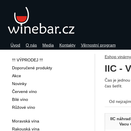
Úvod
O nás
Media
Kontakty
Věrnostní program
Navigace
Eshop vinárn
!!! VÝPRODEJ !!!
IIC - 
Doporučené produkty
Akce
Čas je jednou 
Novinky
čas šetřit.
Červené víno
Bílé víno
Od nejzajím
Růžové víno
Produk
IIC náhra
Moravská vína
Vacu 
Rakouská vína