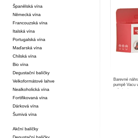
Španělská vína
Německá vína
Francouzská vína
Italská vína
Portugalská vína
Maďarská vína
Chilská vína
Bio vína
Degustační balíčky
Barevné náhr
Velkoformátové lahve
pumpě Vacu 
Nealkoholická vína
ochutnat a uc
lahví.
Fortifikovaná vína
Dárková vína
Šumivá vína
Akční balíčky
Degustační balíčky