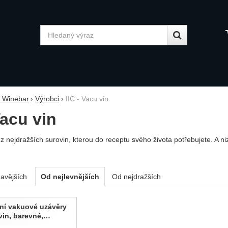
Vyhledávání
y Winebar
Výrobci
IIC - Vacu vin
Vacu vin
z nejdražších surovin, kterou do receptu svého života potřebujete. A n
avějších
Od nejlevnějších
Od nejdražších
ty
dní vakuové uzávěry
vin, barevné,…