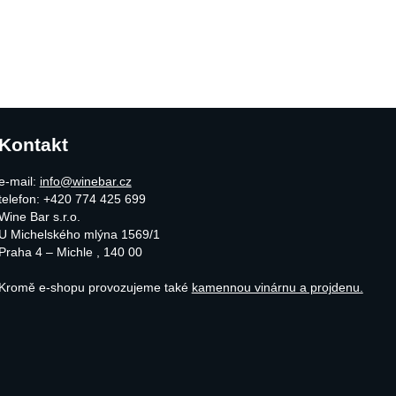
Kontakt
e-mail:
info@winebar.cz
telefon: +420 774 425 699
Wine Bar s.r.o.
U Michelského mlýna 1569/1
Praha 4 – Michle
,
140 00
Kromě e-shopu provozujeme také
kamennou vinárnu a projdenu.