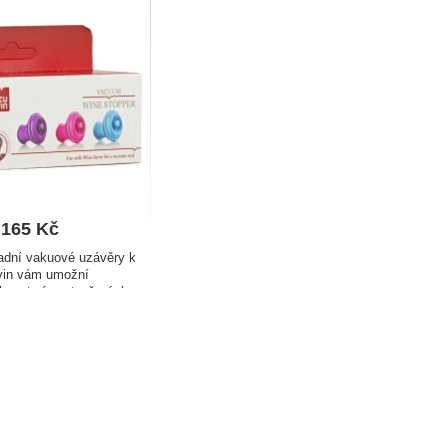
165
Kč
adní vakuové uzávěry k
vin vám umožní
hovat více otevřených