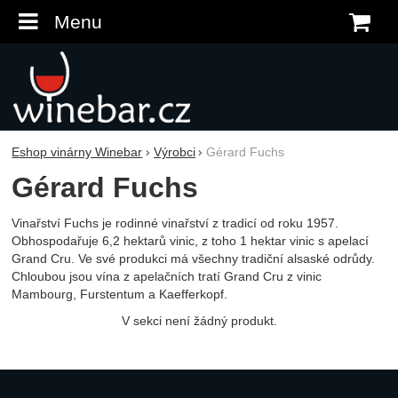
Menu
K
Eshop vinárny Winebar
Výrobci
Gérard Fuchs
Gérard Fuchs
Vinařství Fuchs je rodinné vinařství z tradicí od roku 1957.
Obhospodařuje 6,2 hektarů vinic, z toho 1 hektar vinic s apelací
Grand Cru. Ve své produkci má všechny tradiční alsaské odrůdy.
Chloubou jsou vína z apelačních tratí Grand Cru z vinic
Mambourg, Furstentum a Kaefferkopf.
V sekci není žádný produkt.