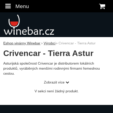
Menu
K
Eshop vinárny Winebar
Výrobci
Crivencar - Tierra Astur
Crivencar - Tierra Astur
Asturijská společnost Crivencar je distributorem lokálních
produktů, vyráběných menšími rodinnými firmami řemeslnou
cestou.
Asturijská společnost Crivencar je distributorem lokálních
Zobrazit více
produktů, vyráběných menšími rodinnými firmami řemeslnou
cestou.
V sekci není žádný produkt.